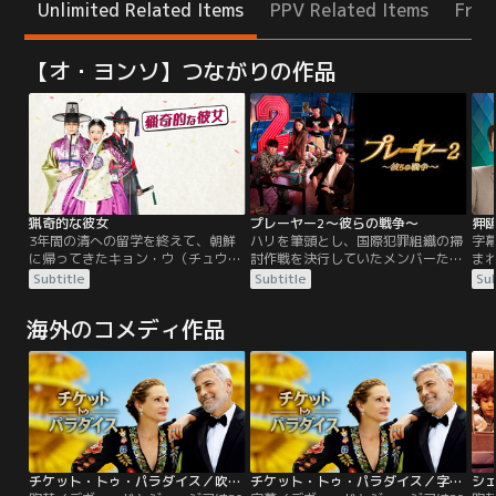
Unlimited Related Items
PPV Related Items
Free
【オ・ヨンソ】つながりの作品
猟奇的な彼女
プレーヤー2～彼らの戦争～
3年間の清への留学を終えて、朝鮮
ハリを筆頭とし、国際犯罪組織の掃
字
に帰ってきたキョン・ウ（チュウォ
討作戦を決行していたメンバーた
ま
ン）は国の宝とうたわれる秀才。そ
ち。作戦は順調に進んでいたが、彼
も
Subtitle
Subtitle
Sub
んな彼の帰国を祝って祝宴が開か
らは単なる犯罪者ではなかった。作
る
れ、気分良く家路に着こうとするの
戦は失敗し、組織のボスによりドラ
の
海外のコメディ作品
だが、そこには今にも川に落ちそう
イバー・アリョンを失ってしまう。
ク
な…泥酔女（オ・ヨンソ）！？仕方
アリョンを追悼するメンバーの前に
が
なく泥酔女を助けたキョン・ウだっ
現れたのは彼女の妹、チャ・ジェ
ン
たが、彼女は恩人であるキョン・ウ
イ。ハリがジェイを止めるも、ジェ
た
を変態だと勘違いしてしまう。
イは屈せず、プレーヤーたちの新し
天
いメンバーに加わることに。ジェイ
ギ
を除いたメンバー、ハリ、ジヌン、
ビョンミンが韓国で指名手配中であ
ることから、プレーヤーは海外を舞
チケット・トゥ・パラダイス／吹替【ジョージ・クルーニー＋ジュリア・ロバーツ】
チケット・トゥ・パラダイス／字幕【ジョージ・クルーニー＋ジュリア・ロバーツ】
台にアリョンを殺したやつらの復讐