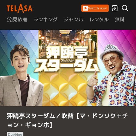
Watch now
見放題
ランキング
ジャンル
レンタル
無料
は
狎鴎亭スターダム／吹替【マ・ドンソク＋チ
ョン・ギョンホ】
Dubbing