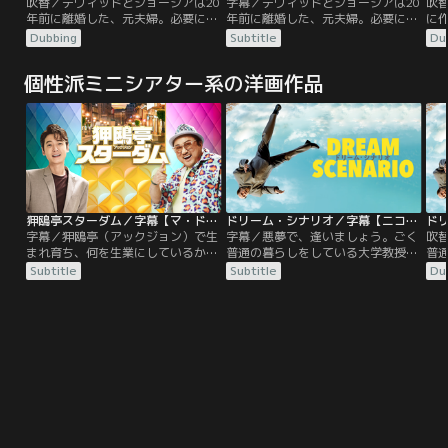
吹替／デヴィッドとジョージアは20
字幕／デヴィッドとジョージアは20
吹
を計画。そこへ謎の女、スミンが現
年前に離婚した、元夫婦。必要に迫
年前に離婚した、元夫婦。必要に迫
に
れ、ある提案をしてくる。
られて会っても、いがみ合いばかり
られて会っても、いがみ合いばかり
一
Dubbing
Subtitle
Du
している。愛娘リリーがロースクー
している。愛娘リリーがロースクー
い
ルを無事卒業し、旅行でバリ島へ飛
ルを無事卒業し、旅行でバリ島へ飛
ン
個性派ミニシアター系の洋画作品
んだ数日後、「現地の彼と結婚す
んだ数日後、「現地の彼と結婚す
ロ
る」という連絡を受けた二人は急遽
る」という連絡を受けた二人は急遽
を
南国の島へ。弁護士になる将来を捨
南国の島へ。弁護士になる将来を捨
を
てて会ったばかりの男と結婚なん
てて会ったばかりの男と結婚なん
長
て…。
て…。
ト
お
狎鴎亭スターダム／字幕【マ・ドンソク＋チョン・ギョンホ】
ドリーム・シナリオ／字幕【ニコラス・ケイジ主演】
字幕／狎鴎亭（アックジョン）で生
字幕／悪夢で、逢いましょう。ごく
吹
まれ育ち、何を生業にしているか誰
普通の暮らしをしている大学教授の
普
も知らないけれど、住民達のあらゆ
ポール。平々凡々とした日常を過ご
ポ
Subtitle
Subtitle
Du
ることに精通しコネを持つ狎鴎亭
していたが、ある日、何百万という
し
の“主＜ぬし＞”テグク（マ・ドンソ
人々の夢の中に一斉にポールが現
人
ク）。弟分扱いをしているヤクザま
れ、一躍有名人に。ポールはメディ
れ
がいの実業家テチョン（チェ・ビョ
アの注目を集め取材を受けながら得
ア
ンモ）が美容整形ビジネスを始める
意げになっていく。夢だった本の出
意
ために、手を組もうと勧誘している
版まで持ちかけられ、天にも昇る気
版
天才美容整形外科医ジウ（チョン・
持ちだった。しかし、そんな夢のよ
持
ギョンホ）がかつての…。
うな日々は…。
う