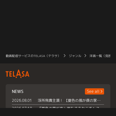
動画配信サービスのTELASA（テラサ）
ジャンル
洋画一覧（見放題
NEWS
See all
2026.08.01
浮所飛貴主演！ 【夏色の風が僕の家にやってきた】 本日よりテラサで独占配信スタート！
2026.07.18
『夏色の雲が恋と嵐をまきおこす』スペシャルメイキング 【Part1】2026年７月18日（土）23時30分～配信スタート！話題のシーンの裏側を大公開！豪華キャスト大集合！ 『武宮家 真夏の家族会議』開催！