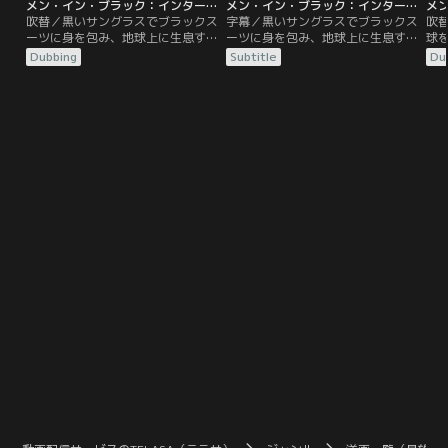
メン・イン・ブラック：インターナショナル／吹替
メン・イン・ブラック：インターナショナル／字幕
吹替／黒いサングラスでブラックス
字幕／黒いサングラスでブラックス
吹
ーツに身を包み、地球上に生息する
ーツに身を包み、地球上に生息する
球を
エイリアンの監視・取り締まりを行
エイリアンの監視・取り締まりを行
ージ
Dubbing
Subtitle
Du
う最高機密機関「メン・イン・ブラ
う最高機密機関「メン・イン・ブラ
夜
ック」（MIB）。エリート新人女性
ック」（MIB）。エリート新人女性
に
エージェントMは、ロンドン支部で
エージェントMは、ロンドン支部で
探す
イケメンチャラ男だが敏腕のエージ
イケメンチャラ男だが敏腕のエージ
く
ェントHとチームを組み、MIB内部
ェントHとチームを組み、MIB内部
に潜伏するスパイを摘発する任務に
に潜伏するスパイを摘発する任務に
あたる。エージェントの姿に化けた
あたる。エージェントの姿に化けた
エイリアンを探す為…。
エイリアンを探す為…。