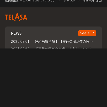
動画配信サービスのTELASA（テラサ）
ジャンル
洋画一覧（見放題
NEWS
See all
2026.08.01
浮所飛貴主演！ 【夏色の風が僕の家にやってきた】 本日よりテラサで独占配信スタート！
2026.07.18
『夏色の雲が恋と嵐をまきおこす』スペシャルメイキング 【Part1】2026年７月18日（土）23時30分～配信スタート！話題のシーンの裏側を大公開！豪華キャスト大集合！ 『武宮家 真夏の家族会議』開催！
2026.07.15
救命医・遥（今田）の《心揺さぶる過去》や、 麻酔科医・権野（船越英一郎）の《謎多きプライベート》など… 《知られざるエピソード》を独占配信！
Help
|
Company Profile
|
Act on Specified Commercial Transactions
|