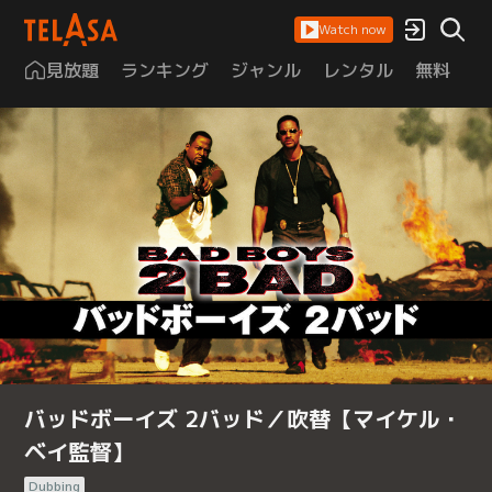
Watch now
見放題
ランキング
ジャンル
レンタル
無料
は
バッドボーイズ 2バッド／吹替【マイケル・
ベイ監督】
Dubbing