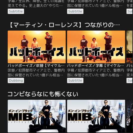
字幕／全世界、降参。全ての常識を
字幕／犯罪都市マイアミで、警察内
字
変えてやる。史上最大の“やりたい
部に保管されていた1億ドル相当の
を
放題”リアル・アクション超大作！
ヘロインが強奪される大事件が発
ョ
Subtitle
Subtitle
Sub
マイアミ市警の敏腕刑事コンビ、マ
生。外部に洩れる前に何としても取
ン・
イクとマーカスは合成麻薬エクスタ
り返さなければならない。この任務
カ
【マーティン・ローレンス】つながりの作品
シーを大量にさばいている巨大シン
を命じられた、マーカスとマイクは
警官
ジケートの情報を入手し、潜入捜査
対照的な二人だが、タッグを組めば
ェン
に乗り込むが決定的な証拠をつかむ
コワイものなしのコンビ。しかし彼
は
には至らない。一方、マイクの恋
らに与えられた時間はたったの72時
ン
人、DEA【連邦麻薬捜査局】捜査官
間！そこに、犯人グループの内輪も
シドも麻薬王に接近していた…。
めで殺人事件が起き…。
バッドボーイズ／吹替【マイケル・ベイ監督】
バッドボーイズ／字幕【マイケル・ベイ監督】
吹替／犯罪都市マイアミで、警察内
字幕／犯罪都市マイアミで、警察内
字
部に保管されていた1億ドル相当の
部に保管されていた1億ドル相当の
変
ヘロインが強奪される大事件が発
ヘロインが強奪される大事件が発
放
Dubbing
Subtitle
Sub
生。外部に洩れる前に何としても取
生。外部に洩れる前に何としても取
マ
り返さなければならない。この任務
り返さなければならない。この任務
イ
コンビならなにも怖くない
を命じられた、マーカスとマイクは
を命じられた、マーカスとマイクは
シ
対照的な二人だが、タッグを組めば
対照的な二人だが、タッグを組めば
ジ
コワイものなしのコンビ。しかし彼
コワイものなしのコンビ。しかし彼
に
らに与えられた時間はたったの72時
らに与えられた時間はたったの72時
に
間！そこに、犯人グループの内輪も
間！そこに、犯人グループの内輪も
人
めで殺人事件が起き…。
めで殺人事件が起き…。
シ