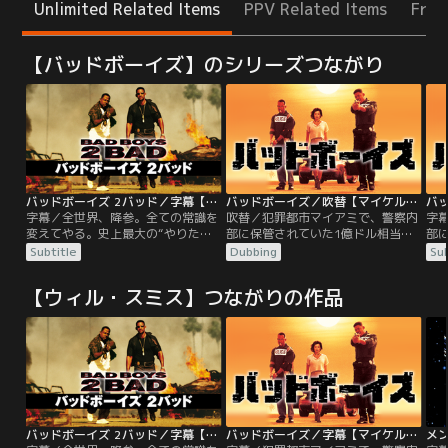
Unlimited Related Items
PPV Related Items
Free
【バッドボーイズ】のシリーズつながり
バッドボーイズ 2バッド／字幕【マイケル・ベイ監督】
バッドボーイズ／吹替【マイケル・ベイ監督】
字幕／全世界、降参。全ての常識を
吹替／犯罪都市マイアミで、警察内
字
変えてやる。史上最大の“やりたい
部に保管されていた1億ドル相当の
部
放題”リアル・アクション超大作！
ヘロインが強奪される大事件が発
ヘ
Subtitle
Dubbing
Sub
マイアミ市警の敏腕刑事コンビ、マ
生。外部に洩れる前に何としても取
生
イクとマーカスは合成麻薬エクスタ
り返さなければならない。この任務
り
【ウィル・スミス】つながりの作品
シーを大量にさばいている巨大シン
を命じられた、マーカスとマイクは
を
ジケートの情報を入手し、潜入捜査
対照的な二人だが、タッグを組めば
対
に乗り込むが決定的な証拠をつかむ
コワイものなしのコンビ。しかし彼
コ
には至らない。一方、マイクの恋
らに与えられた時間はたったの72時
ら
人、DEA【連邦麻薬捜査局】捜査官
間！そこに、犯人グループの内輪も
間
シドも麻薬王に接近していた…。
めで殺人事件が起き…。
め
バッドボーイズ 2バッド／字幕【マイケル・ベイ監督】
バッドボーイズ／字幕【マイケル・ベイ監督】