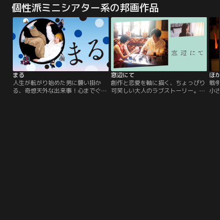
個性派ミニシアター系の邦画作品
の2人は、「世界を変える」という
いる検事官だった義父、一代を築い
ら
大それた目標を掲げ秘密結社サーク
た推理作家の義母とともに完璧な家
協
ル【モアイ】を作るが、秋好は“こ
庭を築いてきたが、謎の女性・セラ
で
の世界”からいなくなってしまっ
が現れたことによって崩れはじめて
停
た…。
いき…！？
を
まる
窓辺にて
ほ
人生が転がり始めた男に襲い掛か
創作と恋愛を軸に描く、ちょっぴり
戦
る、奇想天外な出来事！心までぐる
可笑しい大人のラブストーリー。フ
小
ぐる回り出す、至福の映画体験。美
リーライターの市川茂巳は、編集者
を
大卒だがアートで身を立てられず、
である妻・紗衣が担当している売れ
う
人気現代美術家のアシスタントをし
っ子小説家と浮気しているのを知っ
て
ている男・沢田。独立する気配もな
ている。しかし、それを妻には言え
を
ければ、そんな気力さえも失って、
ずにいた。また、浮気を知った時に
屋
言われたことを淡々とこなしてい
自分の中に芽生えたある感情につい
以
る。ある日、通勤途中に事故に遭
ても悩んでいた。
に
い、腕の怪我が原因で職を失う。
て