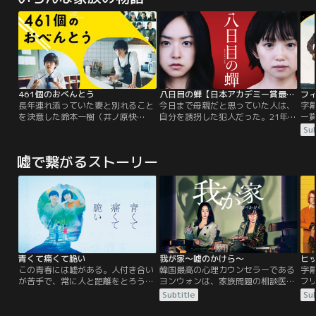
461個のおべんとう
八日目の蝉【日本アカデミー賞最優秀作品賞】
長年連れ添っていた妻と別れること
今日まで母親だと思っていた人は、
字
を決意した鈴本一樹（井ノ原快
自分を誘拐した犯人だった。21年前
ー
彦）。父を選んでくれた息子・虹輝
に起こったある誘拐事件。不実な男
ー
Sub
（道枝駿佑）が15歳と多感な時期を
を愛し、子を宿すが、母となること
父
迎えていた時期の離婚なだけに、一
が叶わない絶望の中で、男と妻の間
っ
嘘で繋がるストーリー
樹は虹輝に対する罪悪感に苛まれて
に生まれた赤ん坊を連れ去った女、
日
いた。そんな時、重なるようにして
野々宮希和子と、その誘拐犯に愛情
く
虹輝が高校受験に失敗したという悪
一杯に4年間育てられた、秋山恵理
る
い知らせが届く…。
菜。心を閉ざしたまま成長した恵理
と
菜は、ある日自分が…。
し
青くて痛くて脆い
我が家～嘘のかけら～
この青春には嘘がある。人付き合い
韓国最高の心理カウンセラーである
字
が苦手で、常に人と距離をとろうと
ヨンウォンは、家族問題の相談医と
フ
する大学生・田端楓と空気の読めな
して人気を集めていた。ヨンウォン
2
Subtitle
Sub
い発言ばかりで周囲から浮きまくっ
自身も、愛妻家で形成外科医の夫、
ジ
ている秋好寿乃。ひとりぼっち同士
自慢の優秀な息子、皆に尊敬されて
は