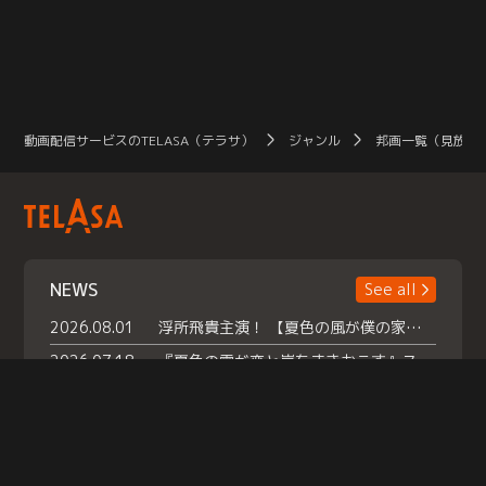
動画配信サービスのTELASA（テラサ）
ジャンル
邦画一覧（見放題
NEWS
See all
2026.08.01
浮所飛貴主演！ 【夏色の風が僕の家にやってきた】 本日よりテラサで独占配信スタート！
2026.07.18
『夏色の雲が恋と嵐をまきおこす』スペシャルメイキング 【Part1】2026年７月18日（土）23時30分～配信スタート！話題のシーンの裏側を大公開！豪華キャスト大集合！ 『武宮家 真夏の家族会議』開催！
2026.07.15
救命医・遥（今田）の《心揺さぶる過去》や、 麻酔科医・権野（船越英一郎）の《謎多きプライベート》など… 《知られざるエピソード》を独占配信！