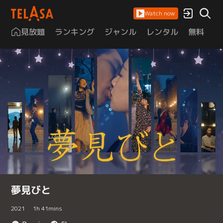
Watch now
見放題
ランキング
ジャンル
レンタル
無料
は
夢見びと
2021
1
h
41
mins