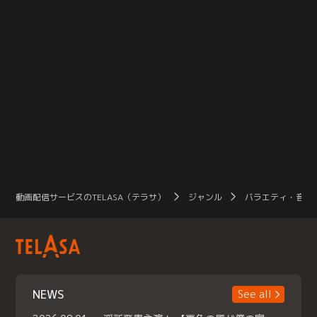
真
動画配信サービスのTELASA（テラサ）
ジャンル
バラエティ・音楽
NEWS
See all