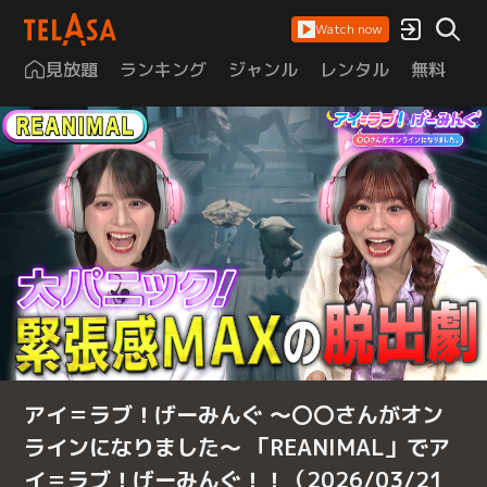
Watch now
見放題
ランキング
ジャンル
レンタル
無料
は
アイ＝ラブ！げーみんぐ ～〇〇さんがオン
ラインになりました～ 「REANIMAL」でア
イ＝ラブ！げーみんぐ！！（2026/03/21