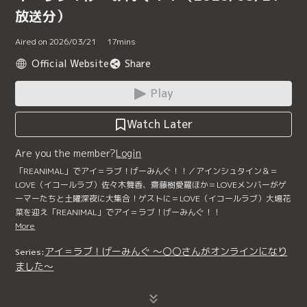
放送分）
Aired on 2026/03/21
17
mins
Official Website
Share
Play
Watch Later
Are you the member?
Login
「REANIMAL」でアイ＝ラブ！げーみんぐ！！／アインシュタイン＆＝
LOVE（イコールラブ）佐々木舞香、齋藤樹愛羅ほか＝LOVEメンバーがゲ
ーマーたちと土曜深夜に大集合！ゲストに＝LOVE（イコールラブ）大場花
菜を迎え「REANIMAL」でアイ＝ラブ！げーみんぐ！！
More
アイ＝ラブ！げーみんぐ ～〇〇さんがオンラインになり
Series:
ました～