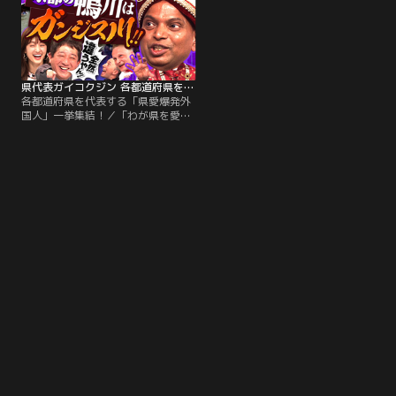
県代表ガイコクジン 各都道府県を代表する「県愛爆発外国人」一挙集結！
各都道府県を代表する「県愛爆発外
国人」一挙集結！／「わが県を愛す
る気持ちは誰にも負けない！」各県
を代表する“県代表外国人”が集結！
「真っ先に自慢したい我が県の
No.1」「我が県ならではの密かな楽
しみ」などなど 県愛を測るトークテ
ーマをもとに 県民外国人が愛する県
を猛烈にアピール！