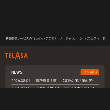
動画配信サービスのTELASA（テラサ）
ジャンル
バラエティ・音楽
NEWS
See all
2026.08.01
浮所飛貴主演！ 【夏色の風が僕の家にやってきた】 本日よりテラサで独占配信スタート！
2026.07.18
『夏色の雲が恋と嵐をまきおこす』スペシャルメイキング 【Part1】2026年７月18日（土）23時30分～配信スタート！話題のシーンの裏側を大公開！豪華キャスト大集合！ 『武宮家 真夏の家族会議』開催！
2026.07.15
救命医・遥（今田）の《心揺さぶる過去》や、 麻酔科医・権野（船越英一郎）の《謎多きプライベート》など… 《知られざるエピソード》を独占配信！