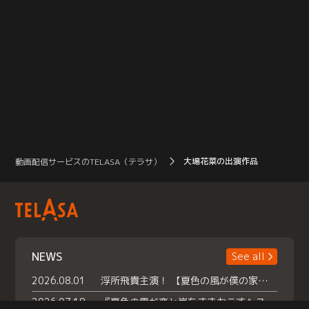
大場花菜の出演作品
動画配信サービスのTELASA（テラサ）
NEWS
See all
2026.08.01
浮所飛貴主演！ 【夏色の風が僕の家にやってきた】 本日よりテラサで独占配信スタート！
2026.07.18
『夏色の雲が恋と嵐をまきおこす』スペシャルメイキング 【Part1】2026年７月18日（土）23時30分～配信スタート！話題のシーンの裏側を大公開！豪華キャスト大集合！ 『武宮家 真夏の家族会議』開催！