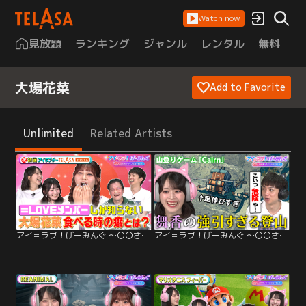
Watch now
見放題
ランキング
ジャンル
レンタル
無料
は
大場花菜
Add to Favorite
Unlimited
Related Artists
アイ＝ラブ！げーみんぐ ～〇〇さんがオンラインになりました～ アイ＝ラブ！大場花菜
アイ＝ラブ！げーみんぐ ～〇〇さんがオンラインになりました～ 「Cairn」でアイ＝ラブ！げーみんぐ！！（2026/03/28放送分）