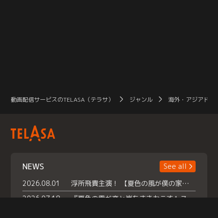
動画配信サービスのTELASA（テラサ）
ジャンル
海外・アジアドラ
NEWS
See all
2026.08.01
浮所飛貴主演！ 【夏色の風が僕の家にやってきた】 本日よりテラサで独占配信スタート！
2026.07.18
『夏色の雲が恋と嵐をまきおこす』スペシャルメイキング 【Part1】2026年７月18日（土）23時30分～配信スタート！話題のシーンの裏側を大公開！豪華キャスト大集合！ 『武宮家 真夏の家族会議』開催！
2026.07.15
救命医・遥（今田）の《心揺さぶる過去》や、 麻酔科医・権野（船越英一郎）の《謎多きプライベート》など… 《知られざるエピソード》を独占配信！