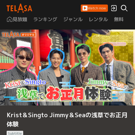
Watch now
見放題
ランキング
ジャンル
レンタル
無料
は
Krist＆Singto Jimmy＆Seaの浅草でお正月
体験
Subtitle