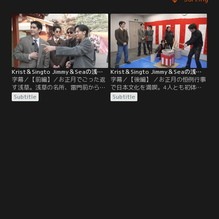
Krist＆Singto Jimmy＆Seaの浅草でお正月体験 【前編】
Krist＆Singto Jimmy＆Seaの浅草でお正月体験 【後編】
字幕／【前編】／お正月でごった返
字幕／【後編】 ／お正月の恒例行事
す浅草。浅草の名所、雷門前からス
で日本文化を満喫。4人とも初体験
タートし仲見世通りを抜けて浅草寺
の本格的な餅つきでエキサイト！！
Subtitle
Subtitle
で初詣＆おみくじ。隣の浅草神社で
つきたてのお餅を定番から変わり種
も参拝し絵馬に願いを込める4
まで色んな味付けで堪能！最後は4
人！！最後は知る人ぞ知る浅草のパ
人それぞれの想いを込めた漢字で書
ワースポットへ！！ご利益だらけの
き初めに初挑戦！
初詣編！