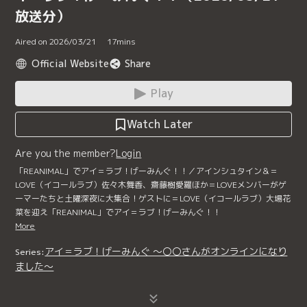
放送分）
Aired on 2026/03/21
17
mins
Official Website
Share
Play
Watch Later
Are you the member?
Login
「REANIMAL」でアイ＝ラブ！げーみんぐ！！／アインシュタイン＆＝
LOVE（イコールラブ）佐々木舞香、齋藤樹愛羅ほか＝LOVEメンバーがゲ
ーマーたちと土曜深夜に大集合！ゲストに＝LOVE（イコールラブ）大場花
菜を迎え「REANIMAL」でアイ＝ラブ！げーみんぐ！！
More
アイ＝ラブ！げーみんぐ ～〇〇さんがオンラインになり
Series:
ました～