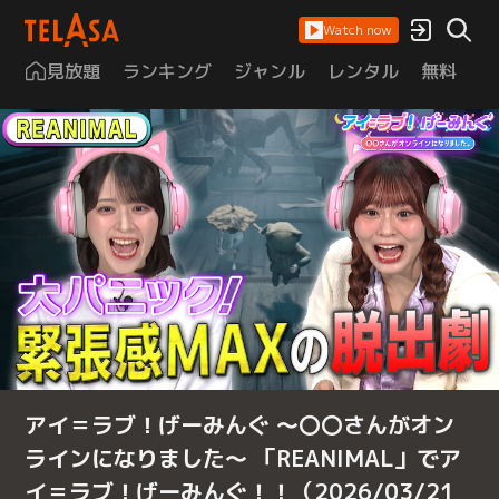
Watch now
見放題
ランキング
ジャンル
レンタル
無料
は
アイ＝ラブ！げーみんぐ ～〇〇さんがオン
ラインになりました～ 「REANIMAL」でア
イ＝ラブ！げーみんぐ！！（2026/03/21