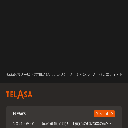
オンだったが…。
動画配信サービスのTELASA（テラサ）
ジャンル
バラエティ・音楽
NEWS
See all
2026.08.01
浮所飛貴主演！ 【夏色の風が僕の家にやってきた】 本日よりテラサで独占配信スタート！