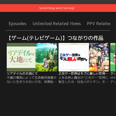
Something went wrong!
Episodes
Unlimited Related Items
PPV Related I
【ゲーム(テレビゲーム)】つながりの作品
リアデイルの大地にて
乙女ゲー世界はモブに厳しい世界です
ク
不慮の事故によって生命維持装置が
とある剣と魔法の“乙女ゲー”世界に
R
ないと生きられない少女、各務桂
転生した元・社会人のリオン。そこ
ナ
菜。彼女が唯一自由でいられるの
は超女尊男卑な世界で、例外はゲー
コ
は、VRMMORPG『リアデイル』の
ム内で攻略対象だった王太子率いる
活
中だけだった。そんなある日、生命
イケメン軍団のみ。しかし、虐げら
を
維持装置が停止し、桂菜は命を落と
れ絶望するリオンにはある一つの武
ブ
してしまう。しかし、目が覚めると
器があった。それは前世で妹に無理
リ
桂菜は200年後の『リアデイル』の
矢理攻略させられていたこのゲーム
し
世界にいた…。
の「知識」。モブとして田舎でのん
びり過ごすことを目標にしていたリ