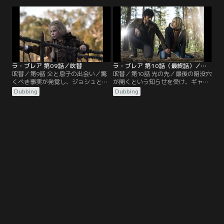
と対立したままのイヴは、その償い
紀元前1万年のサバイバル術を伝授
もあり、必死になって2人を助けよ
してもらうためだ。イジーの痛みを
うとする。ギャヴィンは自分の過去
和らげようとするギャヴィンの試み
を探るが、それが家族を救うための
は、二人の関係を悪化させてしまい
重要な手がかりになるかもしれな
そうになる。
い。
ラ・ブレア 第09話／吹替
ラ・ブレア 第10話（最終話）／吹替
吹替／第9話 父と息子の出会い／驚
吹替／第10話 光の先／最後の陥没穴
くべき事実が発覚し、ジョシュとイ
が開くという知らせを受け、ギャヴ
ジーの命は危険にさらされる。イヴ
ィン、イジー、ネイサン博士はシア
Dubbing
Dubbing
と他の生存者は、2人を救う鍵を握
トルへ急ぐ。手遅れになる前に最後
る少年を必死に捜す。ギャヴィンと
の救出活動を行うためだ。イヴは我
イジーは家族と再会する望みを、見
が子たちを救うため、少年を光へ送
知らぬ人に託さねばならない。
り込む危険な旅に出る。