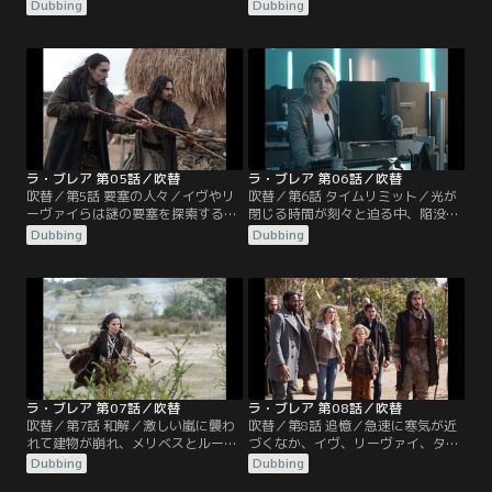
イはリスクを承知で森へ狩りに出か
がけない希望の波を広げる。イヴら
Dubbing
Dubbing
ける。そして2人の生存を脅かす予
はパイロットを捜索する。政府が陥
期せぬ危険に直面する。思わぬ救出
没穴への救出ミッションを停止した
作戦が実現へ。ギャヴィンは複雑な
後、ギャヴィンとイジーは意外なと
過去を共有する旧友に、自らの信念
ころに助けを求める。
と家族の運命を託さなければならな
い。
ラ・ブレア 第05話／吹替
ラ・ブレア 第06話／吹替
吹替／第5話 要塞の人々／イヴやリ
吹替／第6話 タイムリミット／光が
ーヴァイらは謎の要塞を探索する
閉じる時間が刻々と迫る中、陥没穴
が、疑問はさらに増すばかり。ギャ
の生存者たちは最後の脱出を試み
Dubbing
Dubbing
ヴィンとイジーは、未曾有の災害を
る。しかしその脱出計画は、ギャヴ
引き起こす可能性があるという政府
ィンから「この計画は大惨事に終わ
の警告にもかかわらず、新たな味方
る」という厳しい警告を受けて疑問
の助けを借り、家族を救うために危
視され、イヴはつらい選択を迫られ
険で無許可の救出作戦に乗り出す。
ることになる。
ラ・ブレア 第07話／吹替
ラ・ブレア 第08話／吹替
吹替／第7話 和解／激しい嵐に襲わ
吹替／第8話 追憶／急速に寒気が近
れて建物が崩れ、メリベスとルーカ
づくなか、イヴ、リーヴァイ、タイ
スの命が危険にさらされる。皆の地
は前回、命を奪われそうになったに
Dubbing
Dubbing
上への帰還を阻止したことから周囲
も関わらず、謎の要塞に舞い戻る。