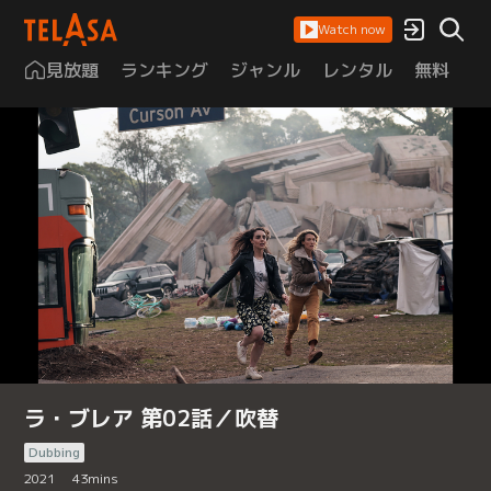
Watch now
見放題
ランキング
ジャンル
レンタル
無料
は
ラ・ブレア 第02話／吹替
Dubbing
2021
43
mins