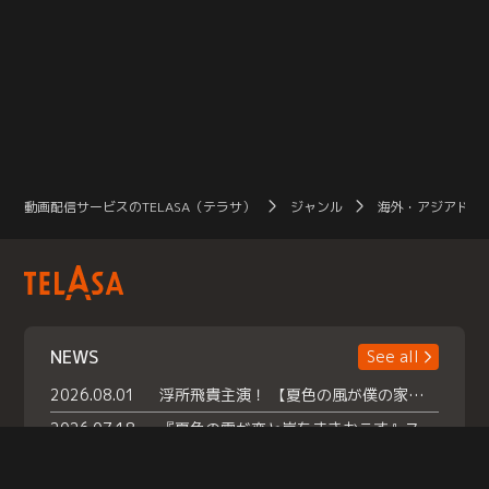
動画配信サービスのTELASA（テラサ）
ジャンル
海外・アジアドラ
NEWS
See all
2026.08.01
浮所飛貴主演！ 【夏色の風が僕の家にやってきた】 本日よりテラサで独占配信スタート！
2026.07.18
『夏色の雲が恋と嵐をまきおこす』スペシャルメイキング 【Part1】2026年７月18日（土）23時30分～配信スタート！話題のシーンの裏側を大公開！豪華キャスト大集合！ 『武宮家 真夏の家族会議』開催！
2026.07.15
救命医・遥（今田）の《心揺さぶる過去》や、 麻酔科医・権野（船越英一郎）の《謎多きプライベート》など… 《知られざるエピソード》を独占配信！