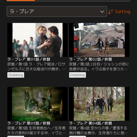
ラ・ブレア
Sorting
ラ・ブレア 第01話／吹替
ラ・ブレア 第02話／吹替
吹替／第1話 ラ・ブレア陥没／ロサ
吹替／第2話 2日目／ジョシュの命に
ンゼルスに巨大な陥没穴が開き、ハ
危険が迫る。イヴは息子を救うた
リス家は引き裂かれる。イヴと息子
め、危険な荒野を横断する。救助活
Dubbing
Dubbing
は謎の太古の世界に送られる。ギャ
動を始めようと必死のギャヴィンと
ヴィンは、長年悩まされてきた幻覚
イジー。陥没穴の中に生存者がいる
が、妻子を家に戻すためのカギかも
ことを証明しようとするが、政府の
しれないことを知る。
エージェントが2人の動きを追う。
ラ・ブレア 第03話／吹替
ラ・ブレア 第04話／吹替
吹替／第3話 生存者救出へ／生存者
吹替／第4話 空からの客／墜落する
たちの食料が減少する中、イヴとタ
飛行機の光景が、生存者たちに思い