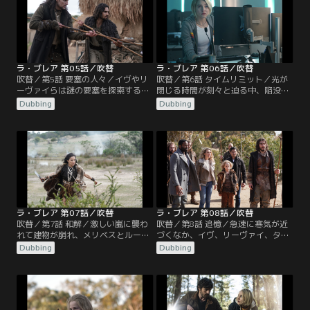
過去を共有する旧友に、自らの信念
ころに助けを求める。
と家族の運命を託さなければならな
い。
ラ・ブレア 第05話／吹替
ラ・ブレア 第06話／吹替
吹替／第5話 要塞の人々／イヴやリ
吹替／第6話 タイムリミット／光が
ーヴァイらは謎の要塞を探索する
閉じる時間が刻々と迫る中、陥没穴
が、疑問はさらに増すばかり。ギャ
の生存者たちは最後の脱出を試み
Dubbing
Dubbing
ヴィンとイジーは、未曾有の災害を
る。しかしその脱出計画は、ギャヴ
引き起こす可能性があるという政府
ィンから「この計画は大惨事に終わ
の警告にもかかわらず、新たな味方
る」という厳しい警告を受けて疑問
の助けを借り、家族を救うために危
視され、イヴはつらい選択を迫られ
険で無許可の救出作戦に乗り出す。
ることになる。
ラ・ブレア 第07話／吹替
ラ・ブレア 第08話／吹替
吹替／第7話 和解／激しい嵐に襲わ
吹替／第8話 追憶／急速に寒気が近
れて建物が崩れ、メリベスとルーカ
づくなか、イヴ、リーヴァイ、タイ
スの命が危険にさらされる。皆の地
は前回、命を奪われそうになったに
Dubbing
Dubbing
上への帰還を阻止したことから周囲
も関わらず、謎の要塞に舞い戻る。
と対立したままのイヴは、その償い
紀元前1万年のサバイバル術を伝授
もあり、必死になって2人を助けよ
してもらうためだ。イジーの痛みを
うとする。ギャヴィンは自分の過去
和らげようとするギャヴィンの試み
を探るが、それが家族を救うための
は、二人の関係を悪化させてしまい