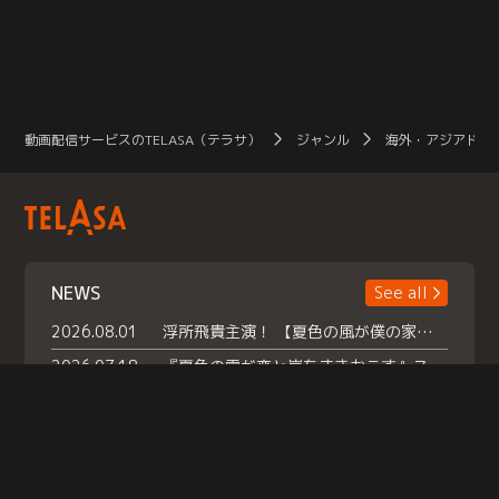
動画配信サービスのTELASA（テラサ）
ジャンル
海外・アジアドラ
NEWS
See all
2026.08.01
浮所飛貴主演！ 【夏色の風が僕の家にやってきた】 本日よりテラサで独占配信スタート！
2026.07.18
『夏色の雲が恋と嵐をまきおこす』スペシャルメイキング 【Part1】2026年７月18日（土）23時30分～配信スタート！話題のシーンの裏側を大公開！豪華キャスト大集合！ 『武宮家 真夏の家族会議』開催！
2026.07.15
救命医・遥（今田）の《心揺さぶる過去》や、 麻酔科医・権野（船越英一郎）の《謎多きプライベート》など… 《知られざるエピソード》を独占配信！