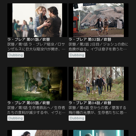
ラ・ブレア 第01話／吹替
ラ・ブレア 第02話／吹替
吹替／第1話 ラ・ブレア陥没／ロサ
吹替／第2話 2日目／ジョシュの命に
ンゼルスに巨大な陥没穴が開き、ハ
危険が迫る。イヴは息子を救うた
リス家は引き裂かれる。イヴと息子
め、危険な荒野を横断する。救助活
Dubbing
Dubbing
は謎の太古の世界に送られる。ギャ
動を始めようと必死のギャヴィンと
ヴィンは、長年悩まされてきた幻覚
イジー。陥没穴の中に生存者がいる
が、妻子を家に戻すためのカギかも
ことを証明しようとするが、政府の
しれないことを知る。
エージェントが2人の動きを追う。
ラ・ブレア 第03話／吹替
ラ・ブレア 第04話／吹替
吹替／第3話 生存者救出へ／生存者
吹替／第4話 空からの客／墜落する
たちの食料が減少する中、イヴとタ
飛行機の光景が、生存者たちに思い
イはリスクを承知で森へ狩りに出か
がけない希望の波を広げる。イヴら
Dubbing
Dubbing
ける。そして2人の生存を脅かす予
はパイロットを捜索する。政府が陥
期せぬ危険に直面する。思わぬ救出
没穴への救出ミッションを停止した
作戦が実現へ。ギャヴィンは複雑な
後、ギャヴィンとイジーは意外なと