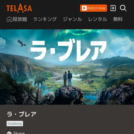
Watch now
見放題
ランキング
ジャンル
レンタル
無料
は
ラ・ブレア
Dubbing
Share