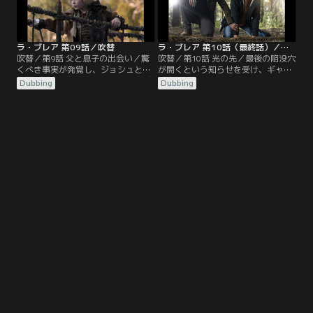
重要な手がかりになるかもしれな
そうになる。
い。
ラ・ブレア 第09話／吹替
ラ・ブレア 第10話（最終話）／吹替
吹替／第9話 父と息子の出会い／驚
吹替／第10話 光の先／最後の陥没穴
くべき事実が発覚し、ジョシュとイ
が開くという知らせを受け、ギャヴ
ジーの命は危険にさらされる。イヴ
ィン、イジー、ネイサン博士はシア
Dubbing
Dubbing
と他の生存者は、2人を救う鍵を握
トルへ急ぐ。手遅れになる前に最後
る少年を必死に捜す。ギャヴィンと
の救出活動を行うためだ。イヴは我
イジーは家族と再会する望みを、見
が子たちを救うため、少年を光へ送
知らぬ人に託さねばならない。
り込む危険な旅に出る。