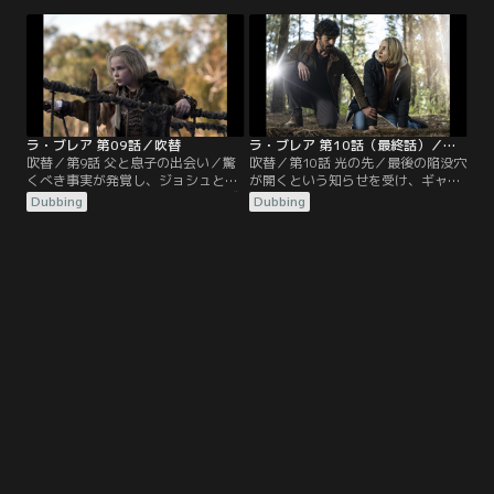
と対立したままのイヴは、その償い
紀元前1万年のサバイバル術を伝授
もあり、必死になって2人を助けよ
してもらうためだ。イジーの痛みを
うとする。ギャヴィンは自分の過去
和らげようとするギャヴィンの試み
を探るが、それが家族を救うための
は、二人の関係を悪化させてしまい
重要な手がかりになるかもしれな
そうになる。
い。
ラ・ブレア 第09話／吹替
ラ・ブレア 第10話（最終話）／吹替
吹替／第9話 父と息子の出会い／驚
吹替／第10話 光の先／最後の陥没穴
くべき事実が発覚し、ジョシュとイ
が開くという知らせを受け、ギャヴ
ジーの命は危険にさらされる。イヴ
ィン、イジー、ネイサン博士はシア
Dubbing
Dubbing
と他の生存者は、2人を救う鍵を握
トルへ急ぐ。手遅れになる前に最後
る少年を必死に捜す。ギャヴィンと
の救出活動を行うためだ。イヴは我
イジーは家族と再会する望みを、見
が子たちを救うため、少年を光へ送
知らぬ人に託さねばならない。
り込む危険な旅に出る。