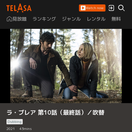
Watch now
見放題
ランキング
ジャンル
レンタル
無料
は
ラ・ブレア 第10話（最終話）／吹替
Dubbing
2021
43
mins