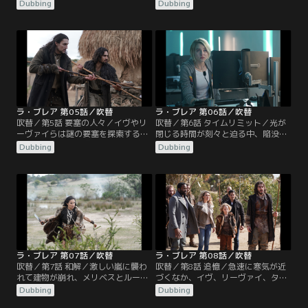
イはリスクを承知で森へ狩りに出か
がけない希望の波を広げる。イヴら
Dubbing
Dubbing
ける。そして2人の生存を脅かす予
はパイロットを捜索する。政府が陥
期せぬ危険に直面する。思わぬ救出
没穴への救出ミッションを停止した
作戦が実現へ。ギャヴィンは複雑な
後、ギャヴィンとイジーは意外なと
過去を共有する旧友に、自らの信念
ころに助けを求める。
と家族の運命を託さなければならな
い。
ラ・ブレア 第05話／吹替
ラ・ブレア 第06話／吹替
吹替／第5話 要塞の人々／イヴやリ
吹替／第6話 タイムリミット／光が
ーヴァイらは謎の要塞を探索する
閉じる時間が刻々と迫る中、陥没穴
が、疑問はさらに増すばかり。ギャ
の生存者たちは最後の脱出を試み
Dubbing
Dubbing
ヴィンとイジーは、未曾有の災害を
る。しかしその脱出計画は、ギャヴ
引き起こす可能性があるという政府
ィンから「この計画は大惨事に終わ
の警告にもかかわらず、新たな味方
る」という厳しい警告を受けて疑問
の助けを借り、家族を救うために危
視され、イヴはつらい選択を迫られ
険で無許可の救出作戦に乗り出す。
ることになる。
ラ・ブレア 第07話／吹替
ラ・ブレア 第08話／吹替
吹替／第7話 和解／激しい嵐に襲わ
吹替／第8話 追憶／急速に寒気が近
れて建物が崩れ、メリベスとルーカ
づくなか、イヴ、リーヴァイ、タイ
スの命が危険にさらされる。皆の地
は前回、命を奪われそうになったに
Dubbing
Dubbing
上への帰還を阻止したことから周囲
も関わらず、謎の要塞に舞い戻る。