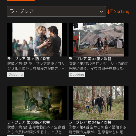
ラ・ブレア
Sorting
ラ・ブレア 第01話／吹替
ラ・ブレア 第02話／吹替
吹替／第1話 ラ・ブレア陥没／ロサ
吹替／第2話 2日目／ジョシュの命に
ンゼルスに巨大な陥没穴が開き、ハ
危険が迫る。イヴは息子を救うた
リス家は引き裂かれる。イヴと息子
め、危険な荒野を横断する。救助活
Dubbing
Dubbing
は謎の太古の世界に送られる。ギャ
動を始めようと必死のギャヴィンと
ヴィンは、長年悩まされてきた幻覚
イジー。陥没穴の中に生存者がいる
が、妻子を家に戻すためのカギかも
ことを証明しようとするが、政府の
しれないことを知る。
エージェントが2人の動きを追う。
ラ・ブレア 第03話／吹替
ラ・ブレア 第04話／吹替
吹替／第3話 生存者救出へ／生存者
吹替／第4話 空からの客／墜落する
たちの食料が減少する中、イヴとタ
飛行機の光景が、生存者たちに思い