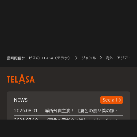
動画配信サービスのTELASA（テラサ）
ジャンル
海外・アジアドラ
NEWS
See all
2026.08.01
浮所飛貴主演！ 【夏色の風が僕の家にやってきた】 本日よりテラサで独占配信スタート！
2026.07.18
『夏色の雲が恋と嵐をまきおこす』スペシャルメイキング 【Part1】2026年７月18日（土）23時30分～配信スタート！話題のシーンの裏側を大公開！豪華キャスト大集合！ 『武宮家 真夏の家族会議』開催！
2026.07.15
救命医・遥（今田）の《心揺さぶる過去》や、 麻酔科医・権野（船越英一郎）の《謎多きプライベート》など… 《知られざるエピソード》を独占配信！