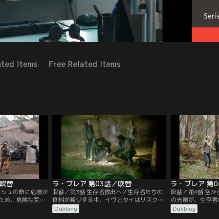
Seri
ated Items
Free Related Items
／吹替
ラ・ブレア 第03話／吹替
ラ・ブレア 第
ョシュの命に危険が
吹替／第3話 生存者救出へ／生存者たちの
吹替／第4話 空
ため、危険な荒野
食料が減少する中、イヴとタイはリスクを
の光景が、生存者
始めようと必死の
承知で森へ狩りに出かける。そして2人の
の波を広げる。イ
Dubbing
Dubbing
没穴の中に生存者
生存を脅かす予期せぬ危険に直面する。思
する。政府が陥没