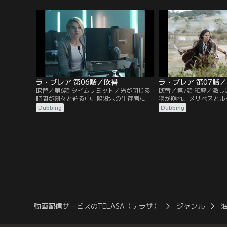
きた幻覚が、妻子を家に戻すためのカギか
がいることを証明しよう
もしれないことを知る。
エージェントが2人の動
ラ・ブレア 第06話／吹替
ラ・ブレア 第07話
吹替／第6話 タイムリミット／光が閉じる
吹替／第7話 和解／激
時間が刻々と迫る中、陥没穴の生存者たち
物が崩れ、メリベスとル
は最後の脱出を試みる。しかしその脱出計
にさらされる。皆の地上
Dubbing
Dubbing
画は、ギャヴィンから「この計画は大惨事
たことから周囲と対立し
に終わる」という厳しい警告を受けて疑問
その償いもあり、必死に
視され、イヴはつらい選択を迫られること
ようとする。ギャヴィン
になる。
るが、それが家族を救う
かりになるかもしれない
動画配信サービスのTELASA（テラサ）
ジャンル