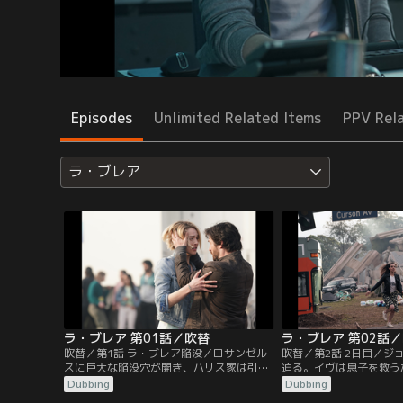
Episodes
Unlimited Related Items
PPV Rel
ラ・ブレア
ラ・ブレア 第01話／吹替
ラ・ブレア 第02話
吹替／第1話 ラ・ブレア陥没／ロサンゼル
吹替／第2話 2日目／ジ
スに巨大な陥没穴が開き、ハリス家は引き
迫る。イヴは息子を救う
裂かれる。イヴと息子は謎の太古の世界に
を横断する。救助活動を
Dubbing
Dubbing
送られる。ギャヴィンは、長年悩まされて
ギャヴィンとイジー。陥