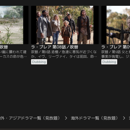
とするが、政府の
わぬ救出作戦が実現へ。ギャヴィンは複雑
停止した後、ギャ
きを追う。
な過去を共有する旧友に、自らの信念と家
ところに助けを求
族の運命を託さなければならない。
／吹替
ラ・ブレア 第08話／吹替
ラ・ブレア 第
しい嵐に襲われて建
吹替／第8話 追憶／急速に寒気が近づくな
吹替／第9話 父
ーカスの命が危険
か、イヴ、リーヴァイ、タイは前回、命を
事実が発覚し、ジ
への帰還を阻止し
奪われそうになったにも関わらず、謎の要
険にさらされる。
Dubbing
Dubbing
たままのイヴは、
塞に舞い戻る。紀元前1万年のサバイバル
人を救う鍵を握る
なって2人を助け
術を伝授してもらうためだ。イジーの痛み
ヴィンとイジーは
は自分の過去を探
を和らげようとするギャヴィンの試みは、
見知らぬ人に託さ
ための重要な手が
二人の関係を悪化させてしまいそうにな
。
る。
海外・アジアドラマ一覧（見放題）
海外ドラマ一覧（見放題）