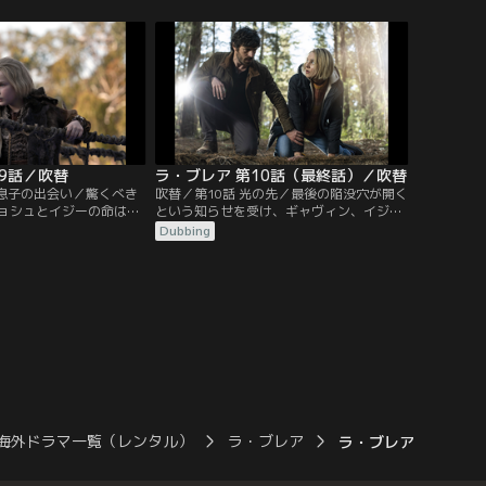
ヴィンとイジーは意外な
う政府の警告にもかかわらず、新たな味方
める。
の助けを借り、家族を救うために危険で無
許可の救出作戦に乗り出す。
09話／吹替
ラ・ブレア 第10話（最終話）／吹替
と息子の出会い／驚くべき
吹替／第10話 光の先／最後の陥没穴が開く
ョシュとイジーの命は危
という知らせを受け、ギャヴィン、イジ
イヴと他の生存者は、2
ー、ネイサン博士はシアトルへ急ぐ。手遅
Dubbing
少年を必死に捜す。ギャ
れになる前に最後の救出活動を行うため
家族と再会する望みを、
だ。イヴは我が子たちを救うため、少年を
ねばならない。
光へ送り込む危険な旅に出る。
海外ドラマ一覧（レンタル）
ラ・ブレア
ラ・ブレア 第06話