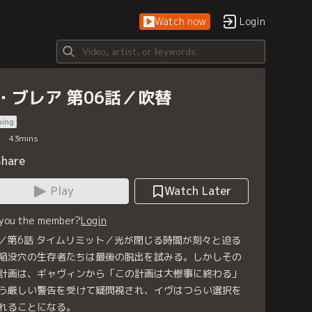
Watch now
Login
・ブレア 第06話／吹替
bing
43
mins
Share
Play
Watch Later
 you the member?
Login
／第6話 タイムリミット／光が閉じる時間が刻々と迫る
陥没穴の生存者たちは最後の脱出を試みる。しかしその
計画は、ギャヴィンから「この計画は大惨事に終わる」
う厳しい警告を受けて疑問視され、イヴはつらい選択を
れることになる。