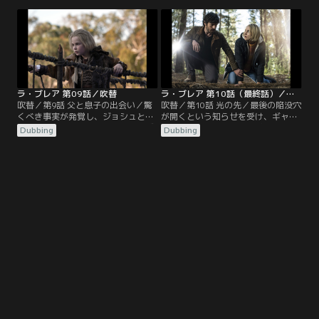
と対立したままのイヴは、その償い
紀元前1万年のサバイバル術を伝授
もあり、必死になって2人を助けよ
してもらうためだ。イジーの痛みを
うとする。ギャヴィンは自分の過去
和らげようとするギャヴィンの試み
を探るが、それが家族を救うための
は、二人の関係を悪化させてしまい
重要な手がかりになるかもしれな
そうになる。
い。
ラ・ブレア 第09話／吹替
ラ・ブレア 第10話（最終話）／吹替
吹替／第9話 父と息子の出会い／驚
吹替／第10話 光の先／最後の陥没穴
くべき事実が発覚し、ジョシュとイ
が開くという知らせを受け、ギャヴ
ジーの命は危険にさらされる。イヴ
ィン、イジー、ネイサン博士はシア
Dubbing
Dubbing
と他の生存者は、2人を救う鍵を握
トルへ急ぐ。手遅れになる前に最後
る少年を必死に捜す。ギャヴィンと
の救出活動を行うためだ。イヴは我
イジーは家族と再会する望みを、見
が子たちを救うため、少年を光へ送
知らぬ人に託さねばならない。
り込む危険な旅に出る。