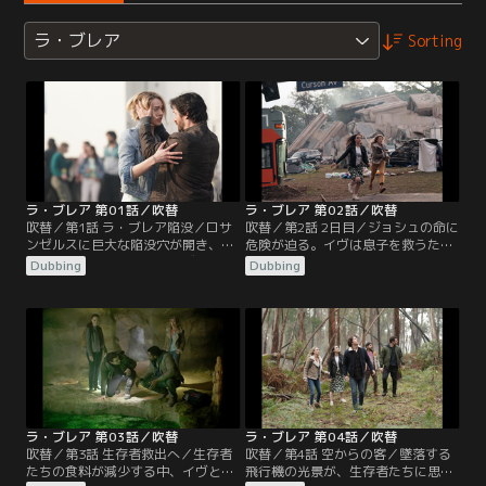
ラ・ブレア
Sorting
ラ・ブレア 第01話／吹替
ラ・ブレア 第02話／吹替
吹替／第1話 ラ・ブレア陥没／ロサ
吹替／第2話 2日目／ジョシュの命に
ンゼルスに巨大な陥没穴が開き、ハ
危険が迫る。イヴは息子を救うた
リス家は引き裂かれる。イヴと息子
め、危険な荒野を横断する。救助活
Dubbing
Dubbing
は謎の太古の世界に送られる。ギャ
動を始めようと必死のギャヴィンと
ヴィンは、長年悩まされてきた幻覚
イジー。陥没穴の中に生存者がいる
が、妻子を家に戻すためのカギかも
ことを証明しようとするが、政府の
しれないことを知る。
エージェントが2人の動きを追う。
ラ・ブレア 第03話／吹替
ラ・ブレア 第04話／吹替
吹替／第3話 生存者救出へ／生存者
吹替／第4話 空からの客／墜落する
たちの食料が減少する中、イヴとタ
飛行機の光景が、生存者たちに思い