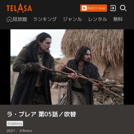
Watch now
見放題
ランキング
ジャンル
レンタル
無料
は
ラ・ブレア 第05話／吹替
Dubbing
2021
43
mins