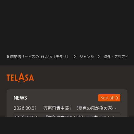
動画配信サービスのTELASA（テラサ）
ジャンル
海外・アジアドラ
NEWS
See all
2026.08.01
浮所飛貴主演！ 【夏色の風が僕の家にやってきた】 本日よりテラサで独占配信スタート！
2026.07.18
『夏色の雲が恋と嵐をまきおこす』スペシャルメイキング 【Part1】2026年７月18日（土）23時30分～配信スタート！話題のシーンの裏側を大公開！豪華キャスト大集合！ 『武宮家 真夏の家族会議』開催！
2026.07.15
救命医・遥（今田）の《心揺さぶる過去》や、 麻酔科医・権野（船越英一郎）の《謎多きプライベート》など… 《知られざるエピソード》を独占配信！