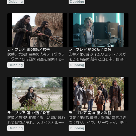
イはリスクを承知で森へ狩りに出か
がけない希望の波を広げる。イヴら
Dubbing
Dubbing
ける。そして2人の生存を脅かす予
はパイロットを捜索する。政府が陥
期せぬ危険に直面する。思わぬ救出
没穴への救出ミッションを停止した
作戦が実現へ。ギャヴィンは複雑な
後、ギャヴィンとイジーは意外なと
過去を共有する旧友に、自らの信念
ころに助けを求める。
と家族の運命を託さなければならな
い。
ラ・ブレア 第05話／吹替
ラ・ブレア 第06話／吹替
吹替／第5話 要塞の人々／イヴやリ
吹替／第6話 タイムリミット／光が
ーヴァイらは謎の要塞を探索する
閉じる時間が刻々と迫る中、陥没穴
が、疑問はさらに増すばかり。ギャ
の生存者たちは最後の脱出を試み
Dubbing
Dubbing
ヴィンとイジーは、未曾有の災害を
る。しかしその脱出計画は、ギャヴ
引き起こす可能性があるという政府
ィンから「この計画は大惨事に終わ
の警告にもかかわらず、新たな味方
る」という厳しい警告を受けて疑問
の助けを借り、家族を救うために危
視され、イヴはつらい選択を迫られ
険で無許可の救出作戦に乗り出す。
ることになる。
ラ・ブレア 第07話／吹替
ラ・ブレア 第08話／吹替
吹替／第7話 和解／激しい嵐に襲わ
吹替／第8話 追憶／急速に寒気が近
れて建物が崩れ、メリベスとルーカ
づくなか、イヴ、リーヴァイ、タイ
スの命が危険にさらされる。皆の地
は前回、命を奪われそうになったに
Dubbing
Dubbing
上への帰還を阻止したことから周囲
も関わらず、謎の要塞に舞い戻る。