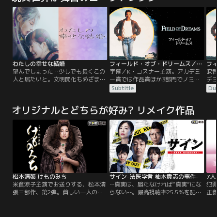
わたしの幸せな結婚
フィールド・オブ・ドリームス／字幕【ケビン・コスナー主演】
望んでしまった…少しでも長くこの
字幕／K・コスナー主演。アカデミ
吹
人と居たいと。文明開化もめざまし
ー賞では作品賞ほか3部門でノミネ
デ
い近代日本。帝都に屋敷を構える名
ート！マイナーリーグの選手だった
ミ
Subtitle
Du
家の長女・斎森美世は実母を早くに
父親から、野球の話を聞かされて育
っ
亡くし、幼い頃から継母と異母妹か
ったレイ（K・コスナー）はある
て
オリジナルとどちらが好み? リメイク作品
ら虐げられて生きてきた。すべてを
日、自分の農場で不思議な声を聞
は
諦め、日々耐え忍んでやり過ごすだ
く。“それを作れば彼はやってく
を
けの彼女に命じられたのは、美しく
る”その意味を、野球場をつくるこ
く
も冷酷な軍人・久堂清霞との政略結
とだと解釈した彼は畑の一部を潰
こ
婚だった。
し、野球場を作ることを決意する。
し
松本清張 けものみち
サイン-法医学者 柚木貴志の事件-
7人
米倉涼子主演でお送りする、松本清
--真実は、勝たなければ“真実”にな
犯
張三部作、第2弾。貧しい一人の女
らない--。最高視聴率25.5％を記録
正
が、男にささやかれ過去を焼き捨
した韓国の大ヒットドラマ『サイ
士
て、大きな屋敷の「愛人」になっ
ン』を大森南朋主演、松雪泰子、仲
事
た。生まれ変わった女は、もう抱か
村トオルら強力キャストでリメイ
活