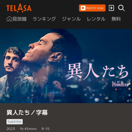
Watch now
見放題
ランキング
ジャンル
レンタル
無料
は
異人たち／字幕
Subtitle
2023
1
h
45
mins
R-15