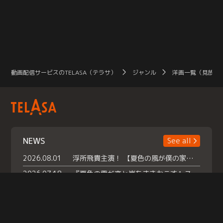
動画配信サービスのTELASA（テラサ）
ジャンル
洋画一覧（見放題
NEWS
See all
2026.08.01
浮所飛貴主演！ 【夏色の風が僕の家にやってきた】 本日よりテラサで独占配信スタート！
2026.07.18
『夏色の雲が恋と嵐をまきおこす』スペシャルメイキング 【Part1】2026年７月18日（土）23時30分～配信スタート！話題のシーンの裏側を大公開！豪華キャスト大集合！ 『武宮家 真夏の家族会議』開催！
2026.07.15
救命医・遥（今田）の《心揺さぶる過去》や、 麻酔科医・権野（船越英一郎）の《謎多きプライベート》など… 《知られざるエピソード》を独占配信！