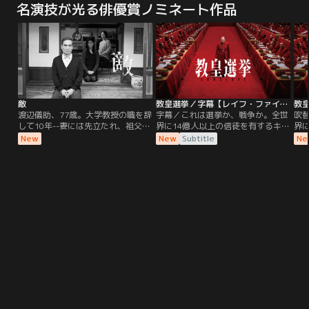
名演技が光る俳優賞ノミネート作品
れるだけのおもちゃではなかっ
ク。どこまでも“真実”と“正義”に忠
た…。
実に…。遺体の声なき声に耳を傾け
続ける法医学者たちが、不都合
な“事実”を隠ぺいする権力社会に立
ち向かっていきます！
敵
教皇選挙／字幕【レイフ・ファインズ主演】
渡辺儀助、77歳。大学教授の職を辞
字幕／これは選挙か、戦争か。全世
吹
して10年--妻には先立たれ、祖父の
界に14億人以上の信徒を有するキリ
界
代から続く日本家屋に一人慎ましく
スト教最大の教派・カトリック教
ス
New
New
Subtitle
Ne
暮らしている。料理は自分でつく
会。その最高指導者にして、バチカ
会
り、晩酌を楽しみ、友人たちとは疎
ン市国の元首であるローマ教皇が、
ン
遠になったが、時には教え子を招い
死去した。悲しみに暮れる暇もな
死
てディナーを振る舞う。預貯金が後
く、ローレンス枢機卿（レイフ・フ
く
何年持つか、すなわち自身が後何年
ァインズ）は新教皇を決める教皇選
ァ
生きられるかを計算しながら、来る
挙＜コンクラーベ＞を執り仕切るこ
挙
べき日に向かって日常は完璧に平和
とに。
と
に過ぎていく。