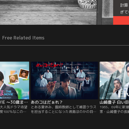
計算
ぎて
Free Related Items
チェリまほ THE MOVIE ～30歳まで童貞だと魔法使いになれるらしい～
あのコはだぁれ？
山崎豊子 白い
大人気ドラマ待望
とある夏休み、臨時教師として補習クラス
1965、69年に
度100％なこの恋
を担当することになった君島ほのかの目の
家・山崎豊子の長
まま30歳を迎
前で、ある女子生徒が突如屋上から飛び降
阪の大学病院を舞
める魔法”を手に入
り、不可解な死を遂げてしまう。“いないは
超えて人間の本性
（赤楚衛二）と社
ずの生徒“の謎に気がついたほのかと、補習
子作品の中でも“