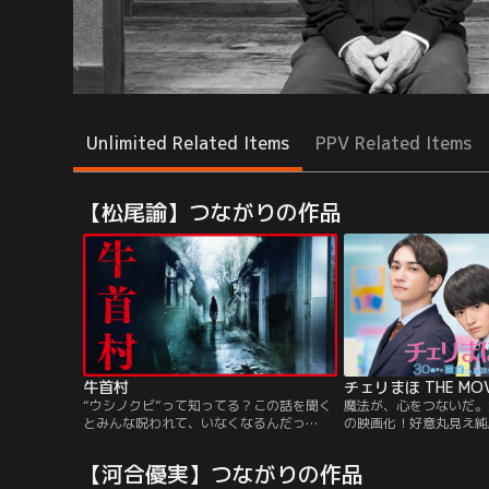
Unlimited Related Items
PPV Related Items
【松尾諭】つながりの作品
牛首村
“ウシノクビ”って知ってる？この話を聞く
魔法が、心をつないだ。
とみんな呪われて、いなくなるんだっ
の映画化！好意丸見え純
て。“私がもうひとりいる…？”奏音
の行方は……！？童貞の
（Koki,）は、ある心霊動画に映った、自分
え、“触れた人の心が読
【河合優実】つながりの作品
そっくりの女子高生を見て驚愕する。牛首
れたサラリーマン・安達