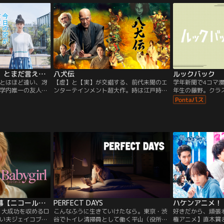
る同期・黒沢（町
を受ける生徒たちは、“あのコ”にまつわる
発行部数はシリーズ
ートを重ねたり、
ある衝撃の事実にたどり着く…。彼らを待
刊行から50年経
日々の中、安達に
ち受ける、予想もつかない恐怖とは…？
され続けています
2019年に置きか
はの、今までにな
世界を醸成してい
今日の空が一番好き、とまだ言えない僕は
八犬伝
ルックバック
とはほど遠い、冴
【虚】と【実】が交錯する、前代未聞のエ
学年新聞で4コマ
学内唯一の友人・
ンターテインメント超大作。時は江戸時
年生の藤野。クラ
・さっちゃんと
代、滝沢馬琴は、友人の絵師・葛飾北斎
自分の画力に絶対
ざけあう日々。あ
に、構想中の新作を語り始める。里見家に
が、ある日の学年
子頭の桜田の凛々
かけられた恐ろしい呪いを解くために、娘
不登校の同級生・
思い切って声をか
の伏姫が祈りを込めた八つの珠を持つ八人
し、その画力の高
ど偶然が重なり急
の剣士が、運命に引き寄せられて集結し、
が尽きない中…。
壮絶な戦いに挑むという物語だ。北斎はた
ちまち夢中になる。やがて…。
ベイビーガール／字幕【ニコール・キッドマン主演】
PERFECT DAYS
ハケンアニメ！
、大成功を収めるロ
こんなふうに生きていけたなら。東京・渋
好きだから、頑張
い夫ジェイコブと
谷でトイレ清掃員として働く平山（役所広
権アニメ】直木賞