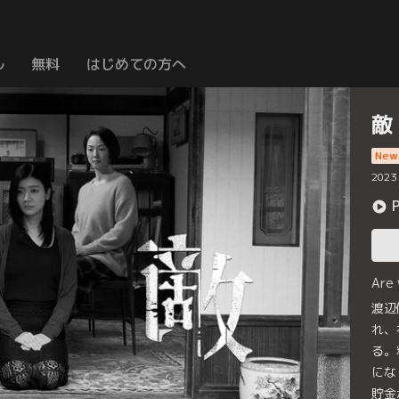
ル
無料
はじめての方へ
敵
New
2023
Are
渡辺
れ、
る。
にな
貯金