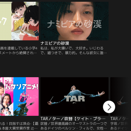
累計600万部を突破。
は、彼の息
った今でも、多くの人に愛
を追うこと
。今作では物語の設定を
果てに浮か
え、現代の最新医療ならで
は…！？
い新たな『白い巨塔』の
きます。
ナミビアの砂漠
漫画を連載している小学4
私は、私が大嫌いで、大好き。いじわる
スメートから絶賛され、
で、嘘つきで、暴力的。そんな彼女に誰も
の自信を持つ藤野だった
が夢中になる！世の中も、人生も全部つま
新聞に初めて掲載された
らない。やり場のない感情を抱いたまま毎
京本の4コマ漫画を目に
日を生きている、21歳のカナ。優しいけど
さに驚愕する。
退屈なホンダから自信家で刺激的なハヤシ
に乗り換えて、新しい生活を始めてみた
が、次第にカナは自分自身に追い詰められ
ていく。
TAR／ター／吹替【ケイト・ブランシェット主演】
れる！目指すは頂点-【覇
吹替／世界最高峰のオーケストラの一つで
字幕／世界
＆本屋大賞受賞作家 辻村
あるドイツのベルリン・フィルで、女性と
あるドイツ