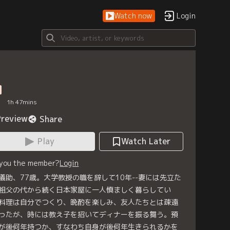
Watch now
Login
1
h
47
mins
Preview
Share
Play
Watch Later
 you the member?
Login
儀助、77歳。大学教授の職を辞して10年--妻には先立た
祖父の代から続く日本家屋に一人慎ましく暮らしてい
料理は自分でつくり、晩酌を楽しみ、友人たちとは疎遠
ったが、時には教え子を招いてディナーを振る舞う。預
が後何年持つか、すなわち自身が後何年生きられるかを