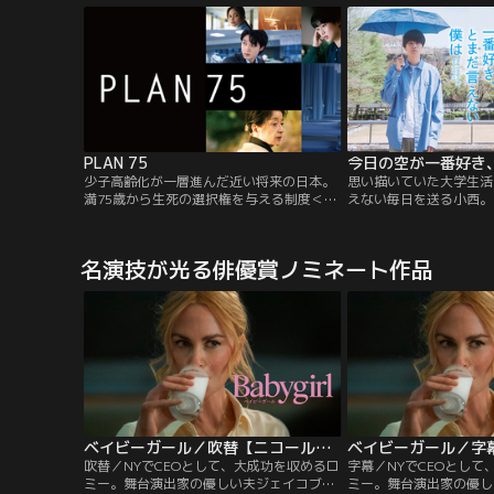
マスクを無理やり被せられ、廃墟に閉じ込
内の人気者で仕事も出来
められたところで、映像は途切れた。彼女
田啓太）は恋人同士。デ
は誰なのか？妙な胸騒ぎと、忍び寄る恐
社内恋愛も順調な幸せな
怖。
転勤の話が舞い込む。
PLAN 75
少子高齢化が一層進んだ近い将来の日本。
思い描いていた大学生活
満75歳から生死の選択権を与える制度＜プ
えない毎日を送る小西。
ラン75＞が国会で可決・施行された。様々
山根や銭湯のバイト仲間
な物議を醸していたが、超高齢化問題の解
は、他愛もないことでふ
決策として、世間はすっかり受け入れムー
る日の授業終わり、お団
名演技が光る俳優賞ノミネート作品
ドとなる。夫と死別してひとりで慎ましく
しい姿に目を奪われた。
暮らす、角谷ミチ（倍賞千恵子）は78歳。
けると、拍子抜けするほ
ある日、高齢を理由にホテルの客室清掃の
速に意気投合する。会話
仕事を突然解雇される。
ベイビーガール／吹替【ニコール・キッドマン主演】
吹替／NYでCEOとして、大成功を収めるロ
字幕／NYでCEOとして
ミー。舞台演出家の優しい夫ジェイコブと
ミー。舞台演出家の優し