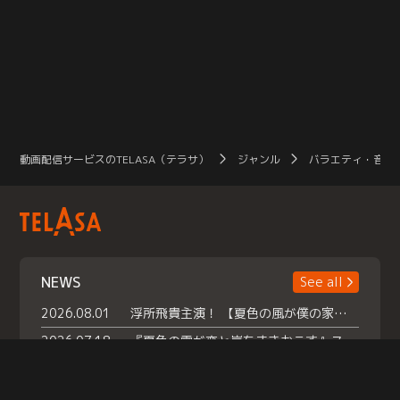
動画配信サービスのTELASA（テラサ）
ジャンル
バラエティ・音楽
NEWS
See all
2026.08.01
浮所飛貴主演！ 【夏色の風が僕の家にやってきた】 本日よりテラサで独占配信スタート！
2026.07.18
『夏色の雲が恋と嵐をまきおこす』スペシャルメイキング 【Part1】2026年７月18日（土）23時30分～配信スタート！話題のシーンの裏側を大公開！豪華キャスト大集合！ 『武宮家 真夏の家族会議』開催！
2026.07.15
救命医・遥（今田）の《心揺さぶる過去》や、 麻酔科医・権野（船越英一郎）の《謎多きプライベート》など… 《知られざるエピソード》を独占配信！