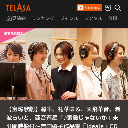
Watch now
見放題
ランキング
ジャンル
レンタル
無料
は
【宝塚歌劇】縣千、礼華はる、天飛華音、希
波らいと、亜音有星「♪素敵じゃないか」未
公開映像付～吉田優子作品集「Ideale」CD