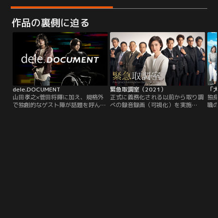
作品の裏側に迫る
dele.DOCUMENT
緊急取調室（2021）
山田孝之×菅田将暉に加え、規格外
正式に義務化される以前から取り調
独
で独創的なゲスト陣が話題を呼んで
べの録音録画（可視化）を実施
職
いる「dele」の撮影現場を追ったス
し、“深い人間力”を基盤にした泥臭
田
ペシャル動画
い取り調べで“被疑者の動機解明”に
も
『dele.DOCUMENT』。『dele』の
貢献してきたキントリ。ですが、今
／
世界はどうやって作りあげられたの
や取り調べの完全可視化は当たり前
真
か--、こだわりの強いキャスト、ス
の時代。取り調べ動画や監視カメラ
し
タッフたちが繰り広げた3か月を、
の映像など、逮捕に踏み切る際に最
は
数々の人気ドラマの監督として活躍
重要視される“明確な証拠”も入手し
ら
する日暮謙がディレクターとして追
やすくなりました。そんな中…。
ェ
いかけたドキュメンタリー。