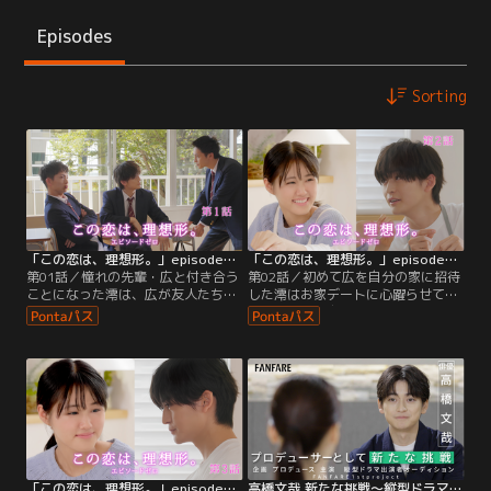
Episodes
Sorting
「この恋は、理想形。」episode0 第01話
「この恋は、理想形。」episode0 第02話
第01話／憧れの先輩・広と付き合う
第02話／初めて広を自分の家に招待
ことになった澪は、広が友人たちと
した澪はお家デートに心躍らせてし
楽しそうに話をしている場面に出く
まう。澪は、広と手を繋いでハグを
わす。どんな話をしているのか気に
したいと魔法をかける。そして出来
なる澪は魔法を使って広たちの会話
ればキスもしたいと願いをかける。
を盗み聞きするが、その内容は広と
お家デートで餃子を作ることになっ
澪が付き合った後にキスをしたかし
た広と澪だったが、意識すればする
ていないかで盛り上がっている内容
ほど何気ない広の仕草でドキドキと
だった。まだ広とキスをしていない
してしまう。思いがけず手が触れて
澪だったが…。
しまったりバックハグのような体制
になったりする。
「この恋は、理想形。」episode0 第03話（最終話）
高橋文哉 新たな挑戦～縦型ドラマ出演者オーディション FANFARE特別編～