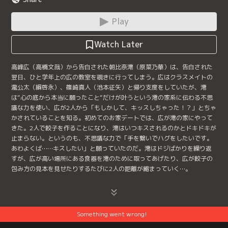
Play
Watch Later
高峰広（高橋文哉）から告白された朝比奈澪（原菜乃華）は、告白された
翌日、ひと学年上の広の教室を覗きに行ってしまう。広はクラスメイトの
瀧公太（綱啓永）、篠崎真人（池本征矢）と帰り支度をしていたが、澪
は“心の底から本当に願ったこと“だけが叶うという澪の家系に伝わる不思
議な力を使い、広が2人から「もしかして、キッスしちゃった！？」とちゃ
かされていることを知る。初めてのお家デートでは、広が澪の家にやって
きた。2人で餃子を作ることになり、澪はいつキスされるのかとドキドキが
止まらない。というのも、不思議な力で「手を繋いでハグをしたいです。
あわよくば……キスしたい」と願っていたのだ。澪はドジばかりを繰り返
すが、広が高い場所にある食器を澪のために取ってあげたり、広が餃子の
包み方の見本を見せたりするたびに2人の距離が縮まっていく…。
Something went wrong!