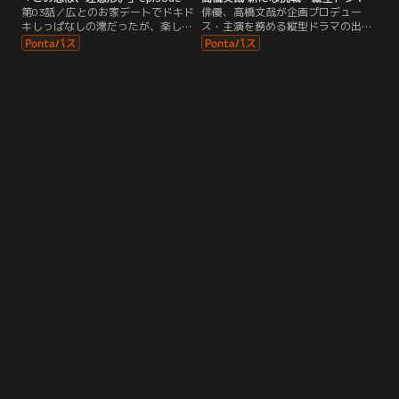
第03話／広とのお家デートでドキド
俳優、高橋文哉が企画プロデュー
キしっぱなしの澪だったが、楽しい
ス・主演を務める縦型ドラマの出演
時間が過ぎてぎくだけで一向にキス
者オーディションを特別にダイジェ
をするような雰囲気にはならない。
ストでお届け。
そんな時、真剣な表情で澪を見つめ
ている広の顔がゆっくりと近づいて
きた。澪の願った展開のようになる
のかどうか、ドキドキの時間は終わ
らない。