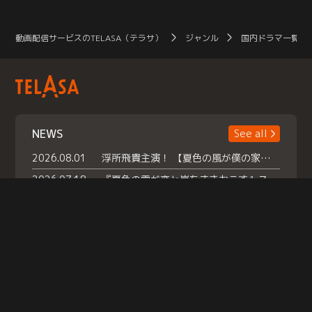
動画配信サービスのTELASA（テラサ）
ジャンル
国内ドラマ一覧（
NEWS
See all
2026.08.01
浮所飛貴主演！ 【夏色の風が僕の家にやってきた】 本日よりテラサで独占配信スタート！
2026.07.18
『夏色の雲が恋と嵐をまきおこす』スペシャルメイキング 【Part1】2026年７月18日（土）23時30分～配信スタート！話題のシーンの裏側を大公開！豪華キャスト大集合！ 『武宮家 真夏の家族会議』開催！
2026.07.15
救命医・遥（今田）の《心揺さぶる過去》や、 麻酔科医・権野（船越英一郎）の《謎多きプライベート》など… 《知られざるエピソード》を独占配信！