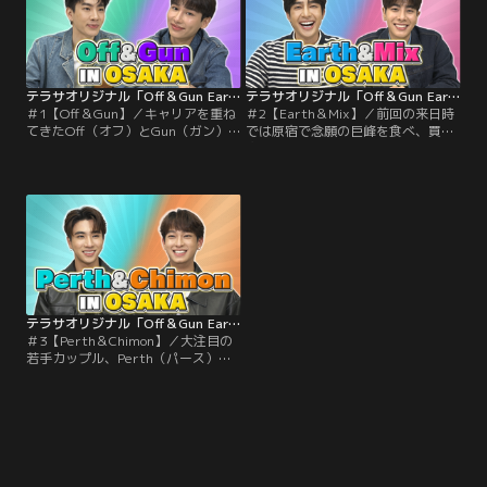
テラサオリジナル「Off＆Gun Earth＆Mix Perth＆Chimon in OSAKA」 ＃1【Off＆Gun】
テラサオリジナル「Off＆Gun Earth＆Mix Perth＆Chimon in OSAKA」 ＃2【Earth＆Mix】
＃1【Off＆Gun】／キャリアを重ね
＃2【Earth＆Mix】／前回の来日時
てきたOff（オフ）とGun（ガン）
では原宿で念願の巨峰を食べ、買い
の2023年度の新作情報や撮影裏話な
物を満喫し仲良しっぷりを見せつけ
ど必見！！仲良し選手権と称したゲ
たEarth（アース）とMix（ミック
ームでお互いの親密度・理解度を判
ス）！！そんな2人に今回はじっく
定！！絵が得意なGun（ガン）と、
りとインタビュー！！テラサで好評
絵は…なOff（オフ）がお絵描きゲ
配信中の「Midnight Series：
ームではじけるっ！！お題に対して
Moonlight Chicken」の見どころ
描いた絵が同じであればご褒美をゲ
や、お互いの飼い猫の話でキュンキ
ット！！
ュン！！
テラサオリジナル「Off＆Gun Earth＆Mix Perth＆Chimon in OSAKA」 ＃3【Perth＆Chimon】
＃3【Perth＆Chimon】／大注目の
若手カップル、Perth（パース）と
Chimon（チモン）がテラサオリジ
ナル初登場！！初々しくてカワイイ
全開な2人の日本初インタビュ
ー！！2023年放送で主演を務める、
新作ドラマ「Dangerous
Romance」の見どころを語ります！