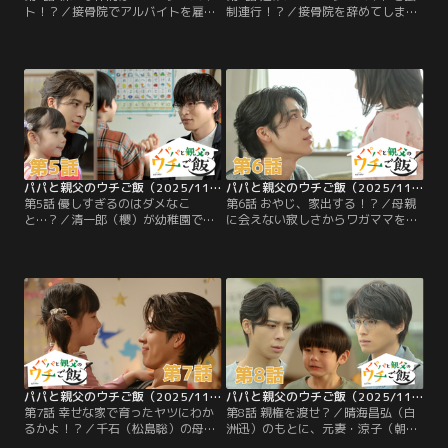
ト！？／接骨院でアルバイトを雇う
制連行！？／接骨院を辞めてしまっ
ことにした千石（松島聡）。そこへ
た阿久津（猪俣周杜）のことが気に
金髪ピアスの阿久津（猪俣周杜）が
かかっていた千石（松島聡）。ある
面接にやってくる！チャラチャラし
日、晴海（白洲迅）たちと訪れたゆ
た雰囲気に不安を感じながらも雇い
かり（蓮佛美沙子）のカフェの近く
始める千石だったが、ある日ついに
で、樹里（柳ゆり菜）という女性と
堪忍袋の緒が切れてしまい…！？
揉めている阿久津を見かける。見か
「自分には人を雇って育てるのは無
ねた千石は、阿久津を自宅に連れ帰
理」-- そう話す千石に、晴海（白洲
り、夕飯を振る舞う。
迅）は何か言いたげで…。
パパと親父のウチご飯（2025/11/01放送分）第05話
パパと親父のウチご飯（2025/11/08放送分）第06話
第5話 優しすぎるのはダメなこ
第6話 おやじ、家出する！？／母親
と…？／清一郎（櫻）が幼稚園で熱
に会えない寂しさからワガママを言
を出し、晴海（白洲迅）は慌ててお
う愛梨（棚橋乃望）をつい怒鳴って
迎えに。翌日に控えたじゃがいも掘
しまった千石（松島聡）。自己嫌悪
りに行けないかもしれないと知った
に陥り、気持ちを整えるために久し
清一郎は「絶対に行く」と駄々をこ
ぶりにバイクのツーリングで山へ向
ねる。子どもたちが寝たあと、晴海
かう。しかし、山中でうっかり眠っ
は千石（松島聡）に「清一郎が僕と
てしまった千石は、目が覚めると、
暮らすようになってワガママになっ
スマホの充電は切れ、バイクもガス
た気がする」と打ち明ける。
欠に…。
パパと親父のウチご飯（2025/11/15放送分）第07話
パパと親父のウチご飯（2025/11/22放送分）第08話
第7話 幸せな家で育ったヤツにわか
第8話 親権を渡せ？／晴海昌弘（白
るかよ！？／千石（松島聡）の母・
洲迅）のもとに、元妻・涼子（朝倉
美智子（中村優子）が幼稚園の前に
あき）から、「再婚が決まり、清一