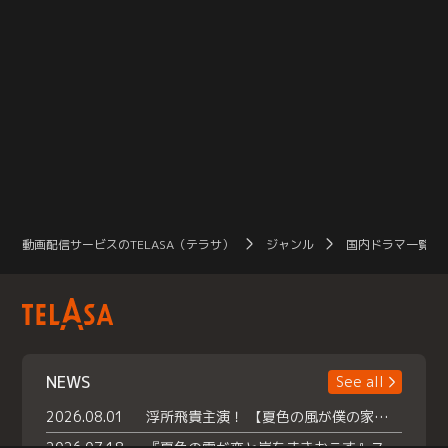
動画配信サービスのTELASA（テラサ）
ジャンル
国内ドラマ一覧（
NEWS
See all
2026.08.01
浮所飛貴主演！ 【夏色の風が僕の家にやってきた】 本日よりテラサで独占配信スタート！
2026.07.18
『夏色の雲が恋と嵐をまきおこす』スペシャルメイキング 【Part1】2026年７月18日（土）23時30分～配信スタート！話題のシーンの裏側を大公開！豪華キャスト大集合！ 『武宮家 真夏の家族会議』開催！