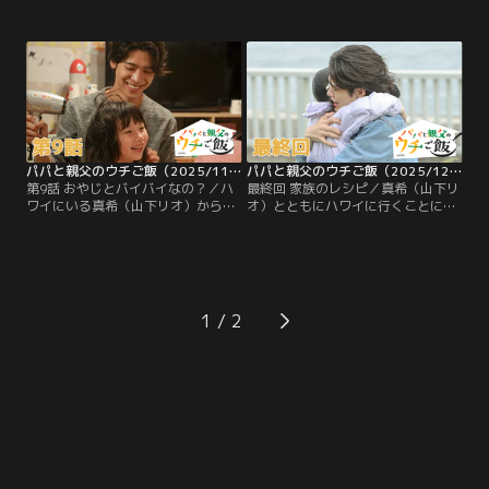
いるのを見つけた晴海（白洲迅）。
郎の親権について相談したい」と連
「ひと目だけでも愛梨の姿を見たか
絡が入る。それを聞いた千石哲（松
った」と話す美智子から連絡先をも
島聡）は涼子の勝手な言い分に激怒
らい千石に渡そうとするが、母親ら
する。そんな中、子どもたちが描い
しいことを何もしてもらった覚えが
た画の展覧会が開かれる。するとそ
ない千石は、「お前みたいな幸せな
こには、涼子と再婚相手である保岡
家庭で育ったやつにわかるかよ」と
の姿が…。
激しく拒絶！
パパと親父のウチご飯（2025/11/29放送分）第09話
パパと親父のウチご飯（2025/12/06放送分）第10話（最終話）
第9話 おやじとバイバイなの？／ハ
最終回 家族のレシピ／真希（山下リ
ワイにいる真希（山下リオ）から
オ）とともにハワイに行くことにな
「来週中に東京に行けそう」と連絡
った愛梨（棚橋乃望）を送り出す決
が入る。愛梨（棚橋乃望）が「ママ
意をした千石（松島聡）。ゆかり
に会える」と喜ぶ一方で、浮かない
（蓮佛美沙子）のカフェで愛梨のい
表情の千石哲（松島聡）。真希が帰
ってらっしゃいパーティーが開か
国するということは、愛梨を連れて
れ、晴海（白洲迅）たちとともに楽
ハワイに戻るということを意味して
しい時間を過ごす一方、どうしても
1
いた…千石は「10カ月一緒にいて、
寂しさを隠すことができない千石に
今はもう離れて暮らすとか考えられ
対し…。
ない」と…。