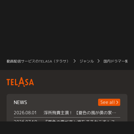
動画配信サービスのTELASA（テラサ）
ジャンル
国内ドラマ一覧（
NEWS
See all
2026.08.01
浮所飛貴主演！ 【夏色の風が僕の家にやってきた】 本日よりテラサで独占配信スタート！
2026.07.18
『夏色の雲が恋と嵐をまきおこす』スペシャルメイキング 【Part1】2026年７月18日（土）23時30分～配信スタート！話題のシーンの裏側を大公開！豪華キャスト大集合！ 『武宮家 真夏の家族会議』開催！
2026.07.15
救命医・遥（今田）の《心揺さぶる過去》や、 麻酔科医・権野（船越英一郎）の《謎多きプライベート》など… 《知られざるエピソード》を独占配信！