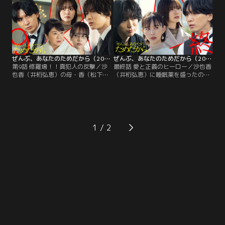
桜庭（七五三掛龍也）は香の尾行を
犯人捜しは終結。夫婦は幸せで平穏
開始。香が病院に通い、「ある薬」
な生活を取り戻した…はずだった。
を処方されていたことを知り、ます
一方桜庭（七五三掛龍也）は、ネコ
ます疑いを強めたふたり…。
仲間の米村（ふせえり）から沙也香
の過去について信じられない真実を
聞かされてしまう。
ぜんぶ、あなたのためだから（2026/03/07放送分）第09話
ぜんぶ、あなたのためだから（2026/03/14放送分）第10話（最終話）
第9話 修羅場！！真犯人の反撃／沙
最終話 愛と正義のヒーロー／沙也香
也香（井桁弘恵）の母・香（松下由
（井桁弘恵）に睡眠薬を盛ったの
樹）を犯人だと確信し、披露宴への
は、中学時代の親友・上野帆花（な
出席を拒んだ和臣（藤井流星）。つ
えなの）だった--！衝撃の事実とド
いに開かれた披露宴は、香の登場に
ス黒い過去が白日の元にさらされ、
より一転、緊張が走る。和臣に桜庭
参列者が固唾をのんで見つめる中、
（七五三掛龍也）は「犯人は別の人
沙也香はウエディングドレス姿のま
物かもしれない」と進言し…？義母
ま外の広場へ！
1
と親友たちに囲まれた披露宴で、つ
いに真犯人が判明！大暴走する犯人
に対抗する和臣と桜庭。