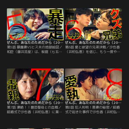
る過去に驚愕する和臣（藤井流
る。しかし和臣（藤井流星）は藍里
星）。怒りに震える表情に、桜庭
（武田玲奈）と智恵（大原優乃）か
（七五三掛龍也）は違和感を覚え
ら聞いた衝撃的な沙也香の乱れた過
る。そんな和臣に桜庭は、過去に沙
去について、直接尋ねることはでき
也香を追い詰めていた悪質レビュー
ないまま…。平穏で幸せな日々が戻
を投稿した犯人が藍里（武田玲奈）
った一方、素顔の見えない沙也香に
ではないかと打ち明ける。沙也香へ
対して、その心の内は激しくざわつ
の悪意を確信し…。
いていた。
ぜんぶ、あなたのためだから（2026/02/07放送分）第05話
ぜんぶ、あなたのためだから（2026/02/14放送分）第06話
第5話 暴露妻VSヒス夫の地獄絵図／
第6話 愛と欲望の兄弟決戦／沙也香
和臣（藤井流星）は、桜庭（七五三
（井桁弘恵）を信じ、もう一度やり
掛龍也）から事件の容疑者の1人と
直そうと和臣（藤井流星）が決意し
して疑われていたことを知り、激
た矢先、沙也香は薬を大量摂取して
昂。激しい口論に発展し、完全に決
意識不明に！憔悴する和臣に桜庭
裂してしまう。その発端となったの
（七五三掛龍也）は、橋本智恵（大
は、和臣の妻・沙也香（井桁弘恵）
原優乃）と尾崎藍里（武田玲奈）が
の乱れた過去…。桜庭から「あなた
沙也香と会っている動画を見せる。
は沙也香さんを許せなかった。過去
そこに映っていたのは、「和臣に迫
を受け入れようともしない」と指摘
られキスされそうになった」と嘘の
された和臣。
報告をし…。
ぜんぶ、あなたのためだから（2026/02/21放送分）第07話
ぜんぶ、あなたのためだから（2026/02/28放送分）第08話
第7話 凄絶！！最恐聖母との血戦／
第8話 犯人判明！悪妻の秘密／結婚
結婚式で沙也香（井桁弘恵）に薬を
式で起きた事件で沙也香（井桁弘
盛った最後の容疑者、沙也香の母・
恵）のシャンパンに薬を盛った犯人
香（松下由樹）とついに全面対
は、沙也香の母・香（松下由樹）だ
決！！和臣（藤井流星）の指示で、
ったと確信した和臣（藤井流星）。