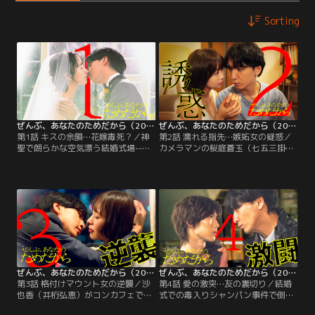
Sorting
ぜんぶ、あなたのためだから（2026/01/10放送分）第01話
ぜんぶ、あなたのためだから（2026/01/17放送分）第02話
第1話 キスの余韻…花嫁毒死？／神
第2話 濡れる指先…嫉妬女の疑惑／
聖で朗らかな空気漂う結婚式場--。
カメラマンの桜庭蒼玉（七五三掛龍
祝福の拍手の中、永遠の愛を誓う新
也）から、結婚式で倒れた沙也香
郎の林田和臣（藤井流星）と新婦の
（井桁弘恵）のシャンパングラスに
沙也香（井桁弘恵）。沙也香の友人
毒が混入していた可能性を示唆され
である尾崎藍里（武田玲奈）と橋本
た林田和臣（藤井流星）は、桜庭に
智恵（大原優乃）、和臣の友人・杉
協力を要請し、自分の手で犯人捜し
浦誠（草川拓弥）と木村直人（古屋
を開始する。さっそく、式の前日に
呂敏）、森あきら（鈴木愛理）、そ
沙也香宛てに怪文書が届いていたこ
して沙也香の母・香（松下由樹）と
とを明かす和臣。
参列者は少人数ながらも…。
ぜんぶ、あなたのためだから（2026/01/24放送分）第03話
ぜんぶ、あなたのためだから（2026/01/31放送分）第04話
第3話 格付けマウント女の逆襲／沙
第4話 愛の激突…友の裏切り／結婚
也香（井桁弘恵）がコンカフェで働
式での毒入りシャンパン事件で倒れ
いていたことを知り、妻の知られざ
た沙也香（井桁弘恵）が退院してく