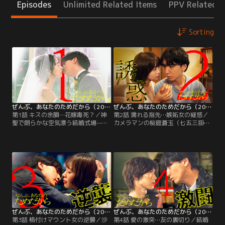
Episodes
Unlimited Related Items
PPV Related I
Sorting
ぜんぶ、あなたのためだから（2026/01/10放送分）第01話
ぜんぶ、あなたのためだから（2026/01/17放送分）第02話
第1話 キスの余韻…花嫁毒死？／神
第2話 濡れる指先…嫉妬女の疑惑／
聖で朗らかな空気漂う結婚式場--。
カメラマンの桜庭蒼玉（七五三掛龍
祝福の拍手の中、永遠の愛を誓う新
也）から、結婚式で倒れた沙也香
郎の林田和臣（藤井流星）と新婦の
（井桁弘恵）のシャンパングラスに
沙也香（井桁弘恵）。沙也香の友人
毒が混入していた可能性を示唆され
である尾崎藍里（武田玲奈）と橋本
た林田和臣（藤井流星）は、桜庭に
智恵（大原優乃）、和臣の友人・杉
協力を要請し、自分の手で犯人捜し
浦誠（草川拓弥）と木村直人（古屋
を開始する。さっそく、式の前日に
呂敏）、森あきら（鈴木愛理）、そ
沙也香宛てに怪文書が届いていたこ
して沙也香の母・香（松下由樹）と
とを明かす和臣。
参列者は少人数ながらも…。
ぜんぶ、あなたのためだから（2026/01/24放送分）第03話
ぜんぶ、あなたのためだから（2026/01/31放送分）第04話
第3話 格付けマウント女の逆襲／沙
第4話 愛の激突…友の裏切り／結婚