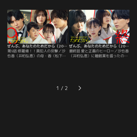
香（松下由樹）とついに全面対
は、沙也香の母・香（松下由樹）だ
決！！和臣（藤井流星）の指示で、
ったと確信した和臣（藤井流星）。
桜庭（七五三掛龍也）は香の尾行を
犯人捜しは終結。夫婦は幸せで平穏
開始。香が病院に通い、「ある薬」
な生活を取り戻した…はずだった。
を処方されていたことを知り、ます
一方桜庭（七五三掛龍也）は、ネコ
ます疑いを強めたふたり…。
仲間の米村（ふせえり）から沙也香
の過去について信じられない真実を
聞かされてしまう。
ぜんぶ、あなたのためだから（2026/03/07放送分）第09話
ぜんぶ、あなたのためだから（2026/03/14放送分）第10話（最終話）
第9話 修羅場！！真犯人の反撃／沙
最終話 愛と正義のヒーロー／沙也香
也香（井桁弘恵）の母・香（松下由
（井桁弘恵）に睡眠薬を盛ったの
樹）を犯人だと確信し、披露宴への
は、中学時代の親友・上野帆花（な
出席を拒んだ和臣（藤井流星）。つ
えなの）だった--！衝撃の事実とド
いに開かれた披露宴は、香の登場に
ス黒い過去が白日の元にさらされ、
より一転、緊張が走る。和臣に桜庭
参列者が固唾をのんで見つめる中、
（七五三掛龍也）は「犯人は別の人
沙也香はウエディングドレス姿のま
物かもしれない」と進言し…？義母
ま外の広場へ！
1
と親友たちに囲まれた披露宴で、つ
いに真犯人が判明！大暴走する犯人
に対抗する和臣と桜庭。