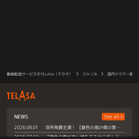
動画配信サービスのTELASA（テラサ）
ジャンル
国内ドラマ一覧（
NEWS
See all
2026.08.01
浮所飛貴主演！ 【夏色の風が僕の家にやってきた】 本日よりテラサで独占配信スタート！
2026.07.18
『夏色の雲が恋と嵐をまきおこす』スペシャルメイキング 【Part1】2026年７月18日（土）23時30分～配信スタート！話題のシーンの裏側を大公開！豪華キャスト大集合！ 『武宮家 真夏の家族会議』開催！