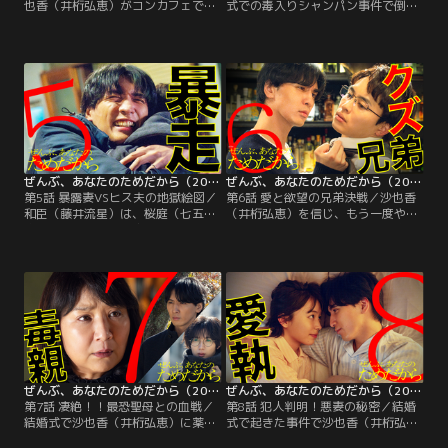
也香（井桁弘恵）がコンカフェで働
式での毒入りシャンパン事件で倒れ
いていたことを知り、妻の知られざ
た沙也香（井桁弘恵）が退院してく
る過去に驚愕する和臣（藤井流
る。しかし和臣（藤井流星）は藍里
星）。怒りに震える表情に、桜庭
（武田玲奈）と智恵（大原優乃）か
（七五三掛龍也）は違和感を覚え
ら聞いた衝撃的な沙也香の乱れた過
る。そんな和臣に桜庭は、過去に沙
去について、直接尋ねることはでき
也香を追い詰めていた悪質レビュー
ないまま…。平穏で幸せな日々が戻
を投稿した犯人が藍里（武田玲奈）
った一方、素顔の見えない沙也香に
ではないかと打ち明ける。沙也香へ
対して、その心の内は激しくざわつ
の悪意を確信し…。
いていた。
ぜんぶ、あなたのためだから（2026/02/07放送分）第05話
ぜんぶ、あなたのためだから（2026/02/14放送分）第06話
第5話 暴露妻VSヒス夫の地獄絵図／
第6話 愛と欲望の兄弟決戦／沙也香
和臣（藤井流星）は、桜庭（七五三
（井桁弘恵）を信じ、もう一度やり
掛龍也）から事件の容疑者の1人と
直そうと和臣（藤井流星）が決意し
して疑われていたことを知り、激
た矢先、沙也香は薬を大量摂取して
昂。激しい口論に発展し、完全に決
意識不明に！憔悴する和臣に桜庭
裂してしまう。その発端となったの
（七五三掛龍也）は、橋本智恵（大
は、和臣の妻・沙也香（井桁弘恵）
原優乃）と尾崎藍里（武田玲奈）が
の乱れた過去…。桜庭から「あなた
沙也香と会っている動画を見せる。
は沙也香さんを許せなかった。過去
そこに映っていたのは、「和臣に迫
を受け入れようともしない」と指摘
られキスされそうになった」と嘘の
された和臣。
報告をし…。
ぜんぶ、あなたのためだから（2026/02/21放送分）第07話
ぜんぶ、あなたのためだから（2026/02/28放送分）第08話
第7話 凄絶！！最恐聖母との血戦／
第8話 犯人判明！悪妻の秘密／結婚
結婚式で沙也香（井桁弘恵）に薬を
式で起きた事件で沙也香（井桁弘
盛った最後の容疑者、沙也香の母・
恵）のシャンパンに薬を盛った犯人