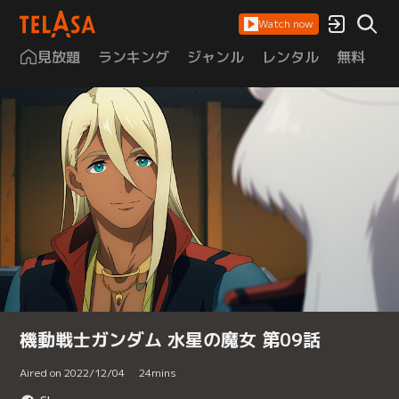
Watch now
見放題
ランキング
ジャンル
レンタル
無料
は
機動戦士ガンダム 水星の魔女 第09話
Aired on 2022/12/04
24
mins