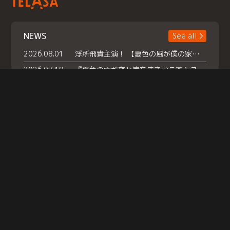
NEWS
See all
2026.08.01
浮所飛貴主演！ 【夏色の風が僕の家にやってきた】 本日よりテラサで独占配信スタート！
2026.07.18
『夏色の雲が恋と嵐をまきおこす』スペシャルメイキング 【Part1】2026年７月18日（土）23時30分～配信スタート！話題のシーンの裏側を大公開！豪華キャスト大集合！ 『武宮家 真夏の家族会議』開催！
2026.07.15
救命医・遥（今田）の《心揺さぶる過去》や、 麻酔科医・権野（船越英一郎）の《謎多きプライベート》など… 《知られざるエピソード》を独占配信！
Help
|
Company Profile
|
Act on Specified Commercial Transactions
|
Terms of Service
|
Privacy Policy
© TELASA CORPORATION, All Rights Reserved.