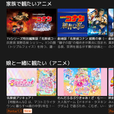
家族で観たいアニメ
TVシリーズ特別編集版「名探偵コナン 灰原哀物語～黒鉄のミステリートレイン～」
劇場版「名探偵コナン 紺青の拳（フィスト）」
灰原哀 宮野志保 シェリー。3つの顔
“獅子の国”の煌めきが黒炎に包まれ
真実
（トリプルフェイス）を持つ、運命
る夜、世界を揺るがす闇の計画と、
の
に翻弄されながらも、果敢に立ち向
新時代の鐘の音が鳴り響く！19世紀
ズ
かう一人の女性。科学者で黒ずくめ
末に海賊船と共にシンガポール近海
エ
の組織の一員、宮野志保【コードネ
に沈んだとされる、世界最大のブル
た
娘と一緒に観たい（アニメ）
ームシェリー】は、神秘的な毒薬
ーサファイア“紺青の拳”。表舞台に
に
APTX（アポトキシン）4869を開発
その姿を現した時、マリーナベイ・
嫁
する。それは、工藤新一を幼児化さ
サンズ近郊にて殺人事件が発生。現
突
せた薬だった！しかし、黒ずくめの
場には、怪盗キッドの血塗られた予
り
組織が、姉・明美を殺害したと知っ
告状が残されていた。
機が
たシェリーは…。
名探偵プリキュア！
わんだふるぷりきゅあ！ざ・むーびー！ドキドキ・ゲームの世界で大冒険！
映画
【明智あんな】は、マコトミライタ
大人気ゲーム【ドキドキ・タヌキン
み
ウンに暮らす14歳の中学2年生！誕
グダム】で遊ぶため、こむぎ、いろ
望
生日に現れた妖精【ポチタン】と、
は、ユキ、まゆ、大福、悟が集合！
日
New