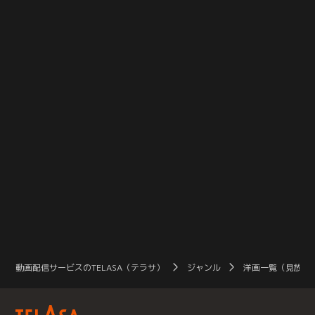
お部屋にあったペンダントに導かれ
ただのゲームのはずが…あやしいタ
至
て2027年から1999年のまことみら
ヌキがいるゲームの世界に入っちゃ
が
い市にタイムスリップ…！そこで出
った！？さらに大ピンチ！こむぎ
前
会ったのは、名探偵に憧れている14
は、いろはやみんなと離れ離れ
ー
歳の女の子【小林みくる】！そんな
に…！？大好きないろはに会うため
園
中、事件発生！？大切なものを盗ま
に、こむぎはいろんなゲーム対決に
希
れて困っている人がいるみたい…！
挑戦することに！
を
事件は【怪盗団ファントム】のしわ
い
ざ…！？困っている人を見逃せな
い…！そんな思いから、あんなとみ
くるは【名探偵プリキュア】に変
身！！名探偵プリキュアがみんなの
笑顔を推理で守る！「そのナゾ！キ
ュアット解決！」そして、あんなは
元の時代に戻ることができるの
か…！？
動画配信サービスのTELASA（テラサ）
ジャンル
洋画一覧（見放題