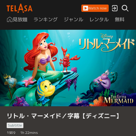
Watch now
見放題
ランキング
ジャンル
レンタル
無料
は
リトル・マーメイド／字幕【ディズニー】
Subtitle
1989
1
h
22
mins