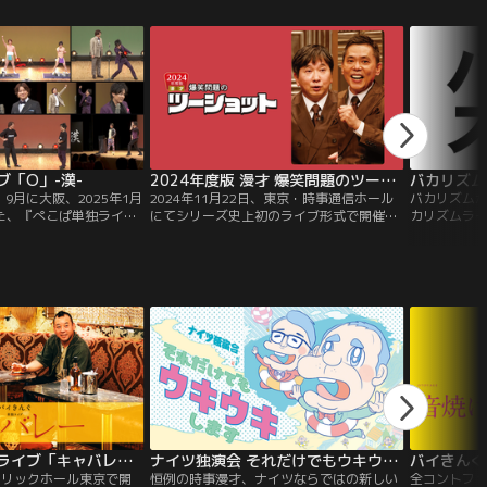
す！ロケで訪れる地域の皆さん 急に話しか
を身につけた
けちゃうかもしれませんが、ぜひ宜しくお
博士ちゃん
願いします！
ィッチマン
負えない情
解説！
「O」-漢-
2024年度版 漫才 爆笑問題のツーショット
、9月に大阪、2025年1月
2024年11月22日、東京・時事通信ホール
バカリズム
た、『ぺこぱ単独ライブ
にてシリーズ史上初のライブ形式で開催さ
カリズムライ
京・四谷区民ホールでの
れ、チケット完売となった『爆笑問題のツ
イブは僕が
！新作ネタ6本と幕間映
ーショット』シリーズ第20弾！その年に起
るだけ。」
収録！新作漫才4本！ コ
きた政治、経済、芸能、スポーツなど様々
ムライブ番外
ュー」は、かもめんたる
なジャンルの出来事を、爆笑問題の二人が
ールにて開催
担当！ リズムネタ
ノンストップの漫才で一刀両断！本編収録
ど幅広い才
陰寺イチ押しネタです！
時間はシリーズ最長の約2時間！
トを披露す
なり…。
バイきんぐ単独ライブ「キャバレー」
ナイツ独演会 それだけでもウキウキします
バイきんぐ
ーリックホール東京で開
恒例の時事漫才、ナイツならではの新しい
全コントファ