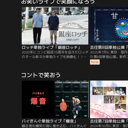
お笑いライブで笑顔になろう
す“街ブラ”を繰り広げる。ゆる～い構成、
く！
無茶なルールの中、何があってもこの番組
は続けると誓う2人が放つ冠番組！
ロッチ単独ライブ「銀座ロッチ」
吉住第8回単独公演
2020年にコンビ結成15周年を迎えたロッチ
2025年7月に東京・草
のオール新ネタ単独ライブを映像化！！
た第8回単独公演。新作
「キングオブコント2015」決勝でロッチの
像を完全収録。
New
披露した「試着室」の新バージョンを含
む、オール新作コントと幕間映像を完全収
コントで笑おう
録！2020年10月3日 銀座 時事通信ホール
にて収録。
バイきんぐ単独ライブ「爆音」
観る者を爆笑の渦に巻き込む、バイきんぐ
2024年10月に東京・