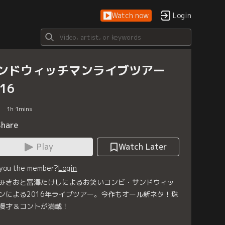
Watch now
Login
ンドウィッチマンライブツアー
16
1
h
1
mins
Share
Play
Watch Later
 you the member?
Login
みきおと富澤たけしによるお笑いコンビ・サンドウィッ
ンによる2016年ライブツアー。今作もオール新ネタ！珠
漫才＆コントが満載！