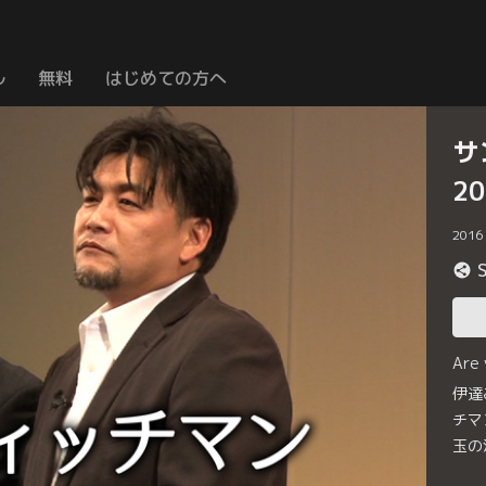
ル
無料
はじめての方へ
サ
20
2016
Are
伊達
チマ
玉の