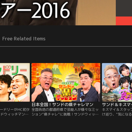
Free Related Items
日本全国！サンドの県チャレマン
サンド＆キスマ
ードリーがMC初タ
全国各地の都道府県で芸能人が様々なミッ
キスマイ＆スタッ
ンドウィッチマンと
ション“県チャレ”に挑戦！サンドウィッチ
け巡り、“気になる
ドリー そんなオジサ
マンのもと日本を盛り上げる応援バラエテ
問”を全力調査。
ジサンたちから 人
ィ！今回お送りする“県チャレ”は、冬の北
に作成した唯一無
ントを学んでい
海道でデカ盛りグルメを食べ尽くせ！＆山
に、MCサンド＆