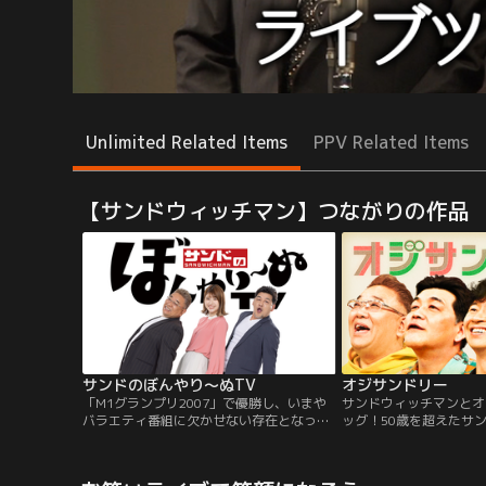
Unlimited Related Items
PPV Related Items
【サンドウィッチマン】つながりの作品
サンドのぼんやり～ぬTV
オジサンドリー
「M1グランプリ2007」で優勝し、いまや
サンドウィッチマンとオ
バラエティ番組に欠かせない存在となった
ッグ！50歳を超えたサ
サンドウィッチマン。そんな彼らが愛して
40代後半になったオー
やまないのが地元・宮城。震災復興支援の
ンになった4人が 世のオ
気持ちと共に、街の魅力を存分に引き出
生を豊かにするためのヒ