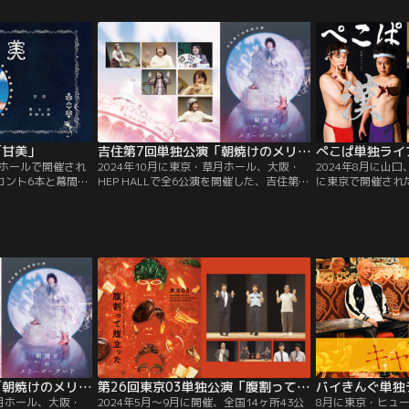
梨県で新春開運！富士山の穴場絶景フォト
スポット探しの2本立て！
「甘美」
吉住第7回単独公演「朝焼けのメリーゴーランド」
ぺこぱ単独ライブ
月ホールで開催され
2024年10月に東京・草月ホール、大阪・
2024年8月に山口
コント6本と幕間映
HEP HALLで全6公演を開催した、吉住第7
に東京で開催され
回単独公演「朝焼けのメリーゴーラン
「O」-漢-』。東
ド」。10月19日の東京・草月ホールでの公
千秋楽公演を収録
演を完全収録。
像、ENDトークを
ント「アイニージ
岩崎う大が脚本を
「KIZA」は、松
吉住第7回単独公演「朝焼けのメリーゴーランド」
第26回東京03単独公演「腹割って腹立った」
草月ホール、大阪・
2024年5月～9月に開催、全国14ヶ所43公
8月に東京・ヒュ