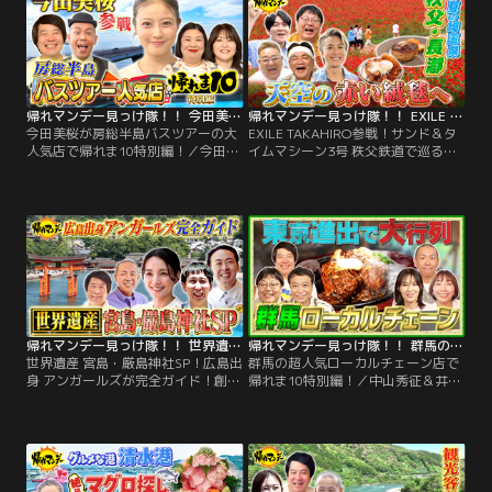
ランドメニューを大幅リニューアル
を集める【御岳渓谷】で、 地元なら
した焼肉きんぐでは 高級店でお馴染
ではの絶品グルメを探す秘境旅！
みの希少部位などの絶品メニューが
【サンドウィッチマン】と旅を共に
続々登場！ 趣里が父・水谷豊の意外
するのは…。
な素顔を語る！
帰れマンデー見っけ隊！！ 今田美桜が房総半島バスツアーの大人気店で帰れま10特別編！（2026/07/06放送分）
帰れマンデー見っけ隊！！ EXILE TAKAHIRO参戦！サンド＆タイムマシーン3号 秩父鉄道で巡る！初夏の埼玉県「秩父・長瀞」で爆笑＆爆食旅！（2026/06/22放送分）
今田美桜が房総半島バスツアーの大
EXILE TAKAHIRO参戦！サンド＆タ
人気店で帰れま10特別編！／今田美
イムマシーン3号 秩父鉄道で巡る！
桜が参戦！初夏の房総半島でバスツ
初夏の埼玉県「秩父・長瀞」で爆笑
アー客に大人気のグルメスポットを
＆爆食旅！／旅の舞台は、今話題の
巡り 売り上げ1位を当て続ける旅！
新スポットが続々オープンしている
400社以上のバスツアーが殺到「激
初夏の埼玉県【長瀞・秩父】！今回
レア！国産グルメ店」 高級海鮮から
は秩父鉄道に乗って、オープン1年
肉、ラーメンまで食べ放題！「絶品
以内の飲食店を探しながら旅をする
浜焼き店」 3000品が集結「房総お
特別ルール！サンドウィッチマンと
土産テーマパーク」…。
旅を共にするのは…。
帰れマンデー見っけ隊！！ 世界遺産 宮島・厳島神社SP！広島出身 アンガールズが完全ガイド！創業100年を超える老舗名店を探す旅（2026/06/15放送分）
帰れマンデー見っけ隊！！ 群馬の超人気ローカルチェーン店で帰れま10特別編！（2026/06/08放送分）
世界遺産 宮島・厳島神社SP！広島出
群馬の超人気ローカルチェーン店で
身 アンガールズが完全ガイド！創業
帰れま10特別編！／中山秀征＆井森
100年を超える老舗名店を探す旅／
美幸＆タイムマシーン3号関太とい
行ってみたい世界遺産ランキング1
う 最強群馬軍団とミラノ五輪「神実
位！観光客が過去最多を更新
況」で話題の 高橋成美が参戦！
中！“神の島”宮島・厳島神社SP 海上
2026年のいま特に人気を誇る、群馬
の大鳥居で知られる厳島神社や、空
ローカルチェーン店を巡り売上1位
海が修行したことから“開運の山”と
を当てる旅 当てられないとその店で