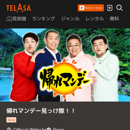
Watch now
見放題
ランキング
ジャンル
レンタル
無料
は
帰れマンデー見っけ隊！！
New
Official Website
Share