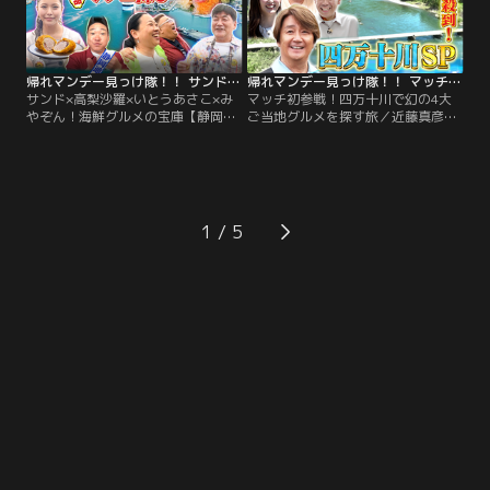
呼ばれる弥山など 意外と知らない観
は実食無しで即移動という過酷ルー
光地・宮島を地元・広島出身のアン
ル 群馬県民のお祝いといえばココ！
ガールズがガイド！
帰れマンデー見っけ隊！！ サンド×高梨沙羅×いとうあさこ×みやぞん！海鮮グルメの宝庫【静岡県・清水港】で爆食＆開運旅！（2026/06/01放送分）
帰れマンデー見っけ隊！！ マッチ初参戦！四万十川で幻の4大ご当地グルメを探す旅（2026/05/25放送分）
サンド×高梨沙羅×いとうあさこ×み
マッチ初参戦！四万十川で幻の4大
やぞん！海鮮グルメの宝庫【静岡
ご当地グルメを探す旅／近藤真彦・
県・清水港】で爆食＆開運旅！／旅
ゆうちゃみが参戦！今がベストシー
の舞台は、今、世界のクルーズ船や
ズン！高知県・四万十川で幻の4大
バスツアーが殺到！グルメな港町
ご当地食材探し！今まさに旬を迎え
【静岡県・清水港】絶品マグログル
る「天然うなぎ」と「天然鮎」 さら
メに、開運スポット 清水の魅力をぎ
に幻と言われる「四万十牛」、高知
ゅっと詰め込んだ“開運グルメ旅”！
限定「ビリガツオ」とは！？グルメ
1
サンドウィッチマンと旅を共にする
探しで四万十川をまさかの川下り！
のは…ミラノ・コルティナオリンピ
四万十川を代表する絶景スポット沈
ックで…。
下橋にマッチ大興奮！