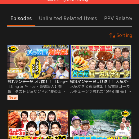
Episodes
Unlimited Related Items
PPV Related I
Sorting
帰れマンデー見っけ隊！！ 【King ＆ Prince・高橋海人】参戦！タカトシ＆サンドと“夏の函館”爆食旅！（2026/08/03放送分）
帰れマンデー見っけ隊！！ 人気すぎて東京進出！名古屋ローカルチェーンで帰れま10特別編 売上1位メニューを当てないと「食べれま店」！（2026/07/27放送分）
【King ＆ Prince・高橋海人】参
人気すぎて東京進出！名古屋ローカ
戦！タカトシ＆サンドと“夏の函
ルチェーンで帰れま10特別編 売上1
館”爆食旅！／夏の旅行先として人
位メニューを当てないと「食べれま
New
気を集める【北海道・函館】を舞台
店」！／今全国で大行列！ 人気すぎ
に、 【タカアンドトシ】と【サンド
て東京進出した名古屋ローカルチェ
ウィッチマン】が、およそ半年ぶり
ーンで帰れま10特別編 【うま辛料理
に集結！ 【King ＆ Prince・高橋海
のオンパレード！名古屋のソウルフ
人】を迎え、絶品グルメを探す旅
ード『味仙』】 【味噌好き県民の胃
へ！
袋を鷲掴み！『みそかつ 矢場と
ん』】…。