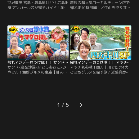
世界遺産 宮島・厳島神社SP！広島出
群馬の超人気ローカルチェーン店で
身 アンガールズが完全ガイド！創業
帰れま10特別編！／中山秀征＆井森
100年を超える老舗名店を探す旅／
美幸＆タイムマシーン3号関太とい
行ってみたい世界遺産ランキング1
う 最強群馬軍団とミラノ五輪「神実
位！観光客が過去最多を更新
況」で話題の 高橋成美が参戦！
中！“神の島”宮島・厳島神社SP 海上
2026年のいま特に人気を誇る、群馬
の大鳥居で知られる厳島神社や、空
ローカルチェーン店を巡り売上1位
海が修行したことから“開運の山”と
を当てる旅 当てられないとその店で
呼ばれる弥山など 意外と知らない観
は実食無しで即移動という過酷ルー
光地・宮島を地元・広島出身のアン
ル 群馬県民のお祝いといえばココ！
ガールズがガイド！
帰れマンデー見っけ隊！！ サンド×高梨沙羅×いとうあさこ×みやぞん！海鮮グルメの宝庫【静岡県・清水港】で爆食＆開運旅！（2026/06/01放送分）
帰れマンデー見っけ隊！！ マッチ初参戦！四万十川で幻の4大ご当地グルメを探す旅（2026/05/25放送分）
サンド×高梨沙羅×いとうあさこ×み
マッチ初参戦！四万十川で幻の4大
やぞん！海鮮グルメの宝庫【静岡
ご当地グルメを探す旅／近藤真彦・
県・清水港】で爆食＆開運旅！／旅
ゆうちゃみが参戦！今がベストシー
の舞台は、今、世界のクルーズ船や
ズン！高知県・四万十川で幻の4大
バスツアーが殺到！グルメな港町
ご当地食材探し！今まさに旬を迎え
【静岡県・清水港】絶品マグログル
る「天然うなぎ」と「天然鮎」 さら
メに、開運スポット 清水の魅力をぎ
に幻と言われる「四万十牛」、高知
ゅっと詰め込んだ“開運グルメ旅”！
限定「ビリガツオ」とは！？グルメ
1
サンドウィッチマンと旅を共にする
探しで四万十川をまさかの川下り！
のは…ミラノ・コルティナオリンピ
四万十川を代表する絶景スポット沈
ックで…。
下橋にマッチ大興奮！