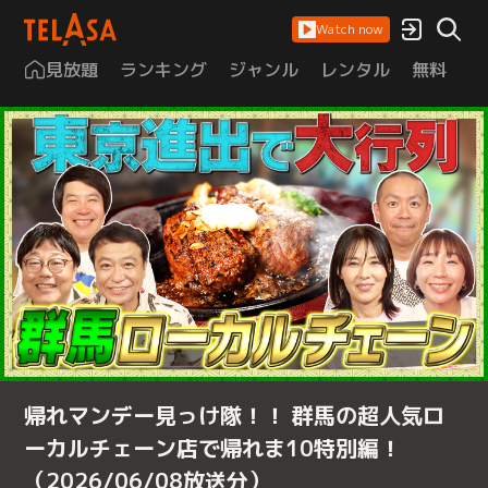
Watch now
見放題
ランキング
ジャンル
レンタル
無料
は
帰れマンデー見っけ隊！！ 群馬の超人気ロ
ーカルチェーン店で帰れま10特別編！
（2026/06/08放送分）