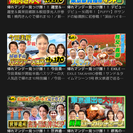
帰れマンデー見っけ隊！！ 趣里＆眞栄田郷敦＆板垣李光人が参戦！焼肉きんぐで帰れま10！（2026/07/13放送分）
帰れマンデー見っけ隊！！ デビュー30周年！【PUFFY】がサンドの秘境旅に初参戦！“渓谷ハイキング”で人気！東京・青梅で絶品グルメ探しの旅！（2026/07/13放送分）
趣里＆眞栄田郷敦＆板垣李光人が参
デビュー30周年！【PUFFY】がサン
戦！焼肉きんぐで帰れま10！／新ド
ドの秘境旅に初参戦！“渓谷ハイキ
ラマから趣里・眞栄田郷敦・板垣李
ング”で人気！東京・青梅で絶品グ
光人が参戦！ 今、日本全国で大行
ルメ探しの旅！／旅の舞台は、豊か
列！ 売上日本一の焼肉食べ放題チェ
な自然が広がる【東京都・青梅市】
ーン【焼肉きんぐ】で帰れま10！ グ
夏のハイキングスポットとして人気
ランドメニューを大幅リニューアル
を集める【御岳渓谷】で、 地元なら
した焼肉きんぐでは 高級店でお馴染
ではの絶品グルメを探す秘境旅！
みの希少部位などの絶品メニューが
【サンドウィッチマン】と旅を共に
続々登場！ 趣里が父・水谷豊の意外
するのは…。
な素顔を語る！
帰れマンデー見っけ隊！！ 今田美桜が房総半島バスツアーの大人気店で帰れま10特別編！（2026/07/06放送分）
帰れマンデー見っけ隊！！ EXILE TAKAHIRO参戦！サンド＆タイムマシーン3号 秩父鉄道で巡る！初夏の埼玉県「秩父・長瀞」で爆笑＆爆食旅！（2026/06/22放送分）
今田美桜が房総半島バスツアーの大
EXILE TAKAHIRO参戦！サンド＆タ
人気店で帰れま10特別編！／今田美
イムマシーン3号 秩父鉄道で巡る！
桜が参戦！初夏の房総半島でバスツ
初夏の埼玉県「秩父・長瀞」で爆笑
アー客に大人気のグルメスポットを
＆爆食旅！／旅の舞台は、今話題の
巡り 売り上げ1位を当て続ける旅！
新スポットが続々オープンしている
400社以上のバスツアーが殺到「激
初夏の埼玉県【長瀞・秩父】！今回
レア！国産グルメ店」 高級海鮮から
は秩父鉄道に乗って、オープン1年
肉、ラーメンまで食べ放題！「絶品
以内の飲食店を探しながら旅をする
浜焼き店」 3000品が集結「房総お
特別ルール！サンドウィッチマンと
土産テーマパーク」…。
旅を共にするのは…。
帰れマンデー見っけ隊！！ 世界遺産 宮島・厳島神社SP！広島出身 アンガールズが完全ガイド！創業100年を超える老舗名店を探す旅（2026/06/15放送分）
帰れマンデー見っけ隊！！ 群馬の超人気ローカルチェーン店で帰れま10特別編！（2026/06/08放送分）