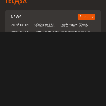
NEWS
See all
2026.08.01
浮所飛貴主演！ 【夏色の風が僕の家にやってきた】 本日よりテラサで独占配信スタート！
2026.07.18
『夏色の雲が恋と嵐をまきおこす』スペシャルメイキング 【Part1】2026年７月18日（土）23時30分～配信スタート！話題のシーンの裏側を大公開！豪華キャスト大集合！ 『武宮家 真夏の家族会議』開催！
2026.07.15
救命医・遥（今田）の《心揺さぶる過去》や、 麻酔科医・権野（船越英一郎）の《謎多きプライベート》など… 《知られざるエピソード》を独占配信！
Help
|
Company Profile
|
Act on Specified Commercial Transactions
|
Terms of Service
|
Privacy Policy
© TELASA CORPORATION, All Rights Reserved.