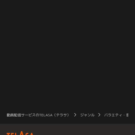
っぷりにお届けします！
2010年11月から12月にかけて全国5
本！
ヶ所（東京・石川・長野・名古屋・
と
大阪）で全20公演が行われた単独ラ
催
イブツアー「正論、異論、口論。」
より、11／20東京（草月ホール）
公演を完全収録！
動画配信サービスのTELASA（テラサ）
ジャンル
バラエティ・音楽