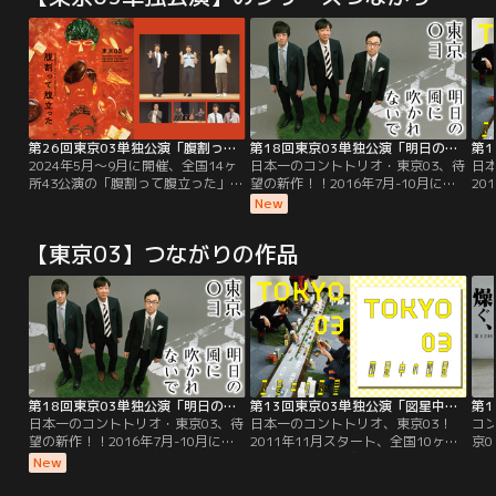
第26回東京03単独公演「腹割って腹立った」
第18回東京03単独公演「明日の風に吹かれないで」
2024年5月～9月に開催、全国14ヶ
日本一のコントトリオ・東京03、待
日
所43公演の「腹割って腹立った」ツ
望の新作！！2016年7月-10月に行
20
アーの最終東京追加公演を映像
われた「明日の風に吹かれないで」
所、
New
化！！上司 飯塚の話をつつしんで聞
全国ツアー（全15ヶ所、全33公
し
く角田。「謹聴」音楽ユニット「角
演）の最終公演を収録。結婚式場の
星
【東京03】つながりの作品
砂糖」がフェスで大盛り上がり！？
控室でうなだれる新郎の角田に友人
新人マネージャー豊本は……。同じ
2人は…「新郎と友人」、とある会
マンションに住む「好好爺」角田と
社で主任が部下をしかりつける。そ
遭遇した飯塚。
こへ部長が現れて…「同意見」ほか
収録！
第18回東京03単独公演「明日の風に吹かれないで」
第13回東京03単独公演「図星中の図星」
日本一のコントトリオ・東京03、待
日本一のコントトリオ、東京03！
コ
望の新作！！2016年7月-10月に行
2011年11月スタート、全国10ヶ
京0
われた「明日の風に吹かれないで」
所、全26公演、約11,000人を動員
全3
New
全国ツアー（全15ヶ所、全33公
した単独ライブツアー「図星中の図
単
演）の最終公演を収録。結婚式場の
星」の最終東京公演！
く