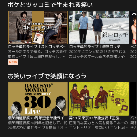
ボケとツッコミで生まれる笑い
控室でうなだれる新郎の角田に友人
2人は…「新郎と友人」、とある会
社で主任が部下をしかりつける。そ
こへ部長が現れて…「同意見」ほか
収録！
ロッチ単独ライブ「ストロッチベリー」
ロッチ単独ライブ「銀座ロッチ」
ぺこ
オール新ネタで贈る、ロッチの新作
2020年にコンビ結成15周年を迎え
20
単独ライブ！毎回趣向を凝らし、独
たロッチのオール新ネタ単独ライブ
20
自の目線で繰り広げるロッチの3回
を映像化！！「キングオブコント
『ぺ
New
目となる単独ライブ。様々なシチュ
2015」決勝でロッチの披露した
東
エーションで見せる、新ネタ9本を
「試着室」の新バージョンを含む、
演
お笑いライブで笑顔になろう
盛り込んだ完全撮り下ろし映像。
オール新作コントと幕間映像を完全
像、
「いちご亭ジャム丸」「XPhone5」
収録！2020年10月3日 銀座 時事通
本
「おつとめご苦労さまです」ほか収
信ホールにて収録。
か
録！
当！
寺
爆笑問題結成30周年記念単独ライブ
第11回東京03単独公演「正論、異論、口論。」
バ
爆笑問題結成30周年を記念して、約
圧倒的な実力と人気を誇る日本一の
観
20年ぶりに単独ライブを開催！オー
コントトリオ・東京03！コント界屈
き
ル新作となる長尺コントを臨場感た
指の実力と人気を誇る東京03！
笑