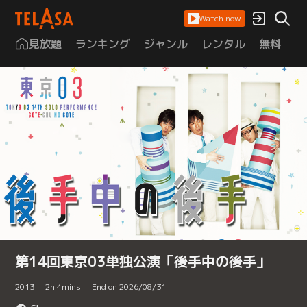
Watch now
見放題
ランキング
ジャンル
レンタル
無料
は
第14回東京03単独公演「後手中の後手」
2013
2
h
4
mins
End on 2026/08/31