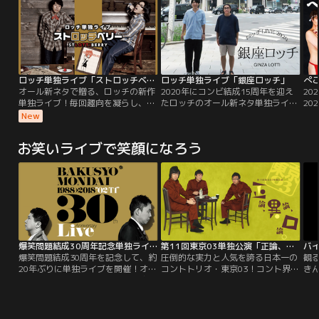
社で主任が部下をしかりつける。そ
い男「後手」、パティシエ飯塚のエ
こへ部長が現れて…「同意見」ほか
クレアをコンビニスイーツに商品化
収録！
しようと奮闘する営業マン角田と豊
本「余裕」ほか。
ロッチ単独ライブ「ストロッチベリー」
ロッチ単独ライブ「銀座ロッチ」
ぺこ
オール新ネタで贈る、ロッチの新作
2020年にコンビ結成15周年を迎え
20
単独ライブ！毎回趣向を凝らし、独
たロッチのオール新ネタ単独ライブ
20
自の目線で繰り広げるロッチの3回
を映像化！！「キングオブコント
『ぺ
New
目となる単独ライブ。様々なシチュ
2015」決勝でロッチの披露した
東
エーションで見せる、新ネタ9本を
「試着室」の新バージョンを含む、
演
お笑いライブで笑顔になろう
盛り込んだ完全撮り下ろし映像。
オール新作コントと幕間映像を完全
像、
「いちご亭ジャム丸」「XPhone5」
収録！2020年10月3日 銀座 時事通
本
「おつとめご苦労さまです」ほか収
信ホールにて収録。
か
録！
当！
寺
爆笑問題結成30周年記念単独ライブ
第11回東京03単独公演「正論、異論、口論。」
バ
爆笑問題結成30周年を記念して、約
圧倒的な実力と人気を誇る日本一の
観
20年ぶりに単独ライブを開催！オー
コントトリオ・東京03！コント界屈
き
ル新作となる長尺コントを臨場感た
指の実力と人気を誇る東京03！
笑
っぷりにお届けします！
2010年11月から12月にかけて全国5
本！
ヶ所（東京・石川・長野・名古屋・
と
大阪）で全20公演が行われた単独ラ
催