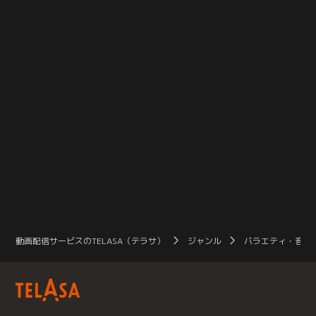
イブツアー「正論、異論、口論。」
より、11／20東京（草月ホール）
公演を完全収録！
動画配信サービスのTELASA（テラサ）
ジャンル
バラエティ・音楽