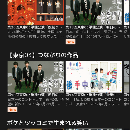
第26回東京03単独公演「腹割って腹立った」
第18回東京03単独公演「明日の風に吹かれないで」
2024年5月～9月に開催、全国14ヶ
日本一のコントトリオ・東京03、待
祝
所43公演の「腹割って腹立った」ツ
望の新作！！2016年7月-10月に行
リオ
アーの最終東京追加公演を映像
われた「明日の風に吹かれないで」
ト、
New
化！！上司 飯塚の話をつつしんで聞
全国ツアー（全15ヶ所、全33公
15
く角田。「謹聴」音楽ユニット「角
演）の最終公演を収録。結婚式場の
ー
【東京03】つながりの作品
砂糖」がフェスで大盛り上がり！？
控室でうなだれる新郎の角田に友人
配
新人マネージャー豊本は……。同じ
2人は…「新郎と友人」、とある会
人
マンションに住む「好好爺」角田と
社で主任が部下をしかりつける。そ
い
遭遇した飯塚。
こへ部長が現れて…「同意見」ほか
ク
収録！
し
本
第18回東京03単独公演「明日の風に吹かれないで」
第14回東京03単独公演「後手中の後手」
日本一のコントトリオ・東京03、待
祝！！結成10周年日本一のコントト
コ
望の新作！！2016年7月-10月に行
リオ・東京03！2012年6月スター
京0
われた「明日の風に吹かれないで」
ト、全国18ヶ所、全35公演。約
全3
New
全国ツアー（全15ヶ所、全33公
15,000人を動員した単独ライブツア
単
演）の最終公演を収録。結婚式場の
ー「後手中の後手」最終東京公演を
く
ボケとツッコミで生まれる笑い
控室でうなだれる新郎の角田に友人
配信！忘れ物を持ってきてくれた友
2人は…「新郎と友人」、とある会
人に対し、全てが後手にまわる哀し