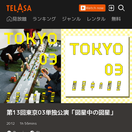
Watch now
見放題
ランキング
ジャンル
レンタル
無料
は
第13回東京03単独公演「図星中の図星」
2012
1
h
56
mins