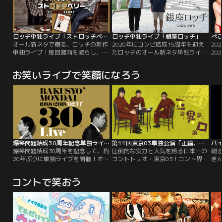
ロッチ単独ライブ「ストロッチベリー」
ロッチ単独ライブ「銀座ロッチ」
ぺこ
オール新ネタで贈る、ロッチの新作
2020年にコンビ結成15周年を迎え
20
単独ライブ！毎回趣向を凝らし、独
たロッチのオール新ネタ単独ライブ
20
自の目線で繰り広げるロッチの3回
を映像化！！「キングオブコント
『ぺ
目となる単独ライブ。様々なシチュ
2015」決勝でロッチの披露した
東
お笑いライブで笑顔になろう
エーションで見せる、新ネタ9本を
「試着室」の新バージョンを含む、
演
盛り込んだ完全撮り下ろし映像。
オール新作コントと幕間映像を完全
像、
「いちご亭ジャム丸」「XPhone5」
収録！2020年10月3日 銀座 時事通
本
「おつとめご苦労さまです」ほか収
信ホールにて収録。
か
録！
当！
寺
爆笑問題結成30周年記念単独ライブ
第11回東京03単独公演「正論、異論、口論。」
バ
爆笑問題結成30周年を記念して、約
圧倒的な実力と人気を誇る日本一の
観
20年ぶりに単独ライブを開催！オー
コントトリオ・東京03！コント界屈
き
ル新作となる長尺コントを臨場感た
指の実力と人気を誇る東京03！
笑
っぷりにお届けします！
2010年11月から12月にかけて全国5
本！
コントで笑おう
ヶ所（東京・石川・長野・名古屋・
と
大阪）で全20公演が行われた単独ラ
催
イブツアー「正論、異論、口論。」
より、11／20東京（草月ホール）
公演を完全収録！