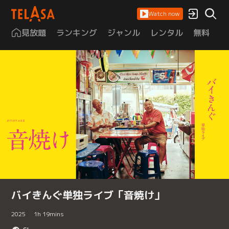
Watch now
見放題
ランキング
ジャンル
レンタル
無料
は
バイきんぐ単独ライブ「音焼け」
2025
1
h
19
mins