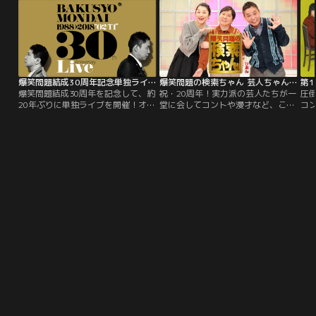
収録！2020年10月3日 銀座 時事通
信ホールにて収録。
爆笑問題結成30周年記念単独ライブ
爆笑問題の検索ちゃん 芸人ちゃんネタ祭り 2025
爆笑問題結成30周年を記念して、約
祝・20周年！実力派の芸人たちが一
圧
20年ぶりに単独ライブを開催！オー
堂に会してコントや漫才など、この
コ
ル新作となる長尺コントを臨場感た
番組でしか見られない≪長尺の本気
指
っぷりにお届けします！
ネタ≫を披露する≪年末恒例のネタ
20
の祭典＝芸人ちゃんネタ祭り≫今回
ヶ
もMCを務める爆笑問題＆小池栄子
大
のもとに、≪珠玉の人気芸人たち≫
イ
が大集合！！
より
公