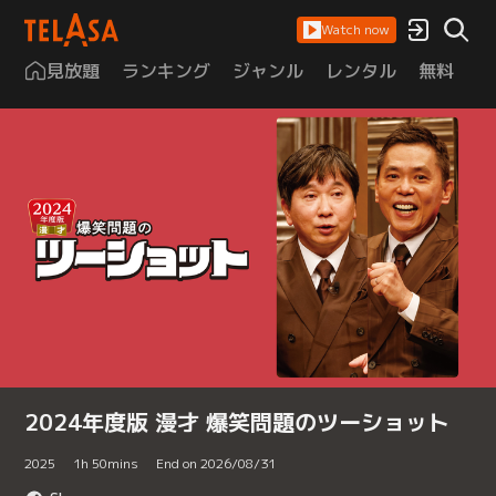
Watch now
見放題
ランキング
ジャンル
レンタル
無料
は
2024年度版 漫才 爆笑問題のツーショット
2025
1
h
50
mins
End on 2026/08/31