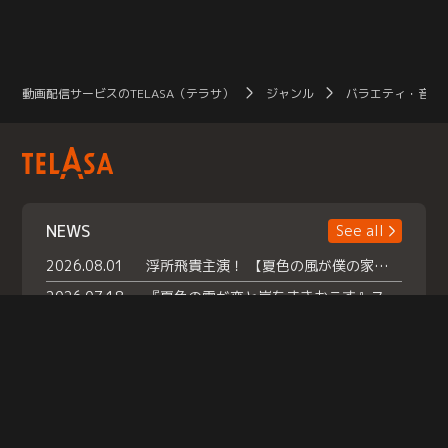
動画配信サービスのTELASA（テラサ）
ジャンル
バラエティ・音楽
NEWS
See all
2026.08.01
浮所飛貴主演！ 【夏色の風が僕の家にやってきた】 本日よりテラサで独占配信スタート！
2026.07.18
『夏色の雲が恋と嵐をまきおこす』スペシャルメイキング 【Part1】2026年７月18日（土）23時30分～配信スタート！話題のシーンの裏側を大公開！豪華キャスト大集合！ 『武宮家 真夏の家族会議』開催！
2026.07.15
救命医・遥（今田）の《心揺さぶる過去》や、 麻酔科医・権野（船越英一郎）の《謎多きプライベート》など… 《知られざるエピソード》を独占配信！