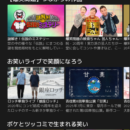
謎解き！伝説のミステリー
爆笑問題の検索ちゃん 芸人ちゃんネタ祭り 2025
世の中の様々な「伝説」にまつわる
祝・20周年！実力派の芸人たちが一
爆
謎を現地取材をもとに解明していき
堂に会してコントや漫才など、この
2
ます
番組でしか見られない≪長尺の本気
ル
ネタ≫を披露する≪年末恒例のネタ
っ
お笑いライブで笑顔になろう
の祭典＝芸人ちゃんネタ祭り≫今回
もMCを務める爆笑問題＆小池栄子
のもとに、≪珠玉の人気芸人たち≫
が大集合！！
ロッチ単独ライブ「銀座ロッチ」
吉住第8回単独公演「甘美」
2020年にコンビ結成15周年を迎え
2025年7月に東京・草月ホールで開
20
たロッチのオール新ネタ単独ライブ
催された第8回単独公演。新作コン
大阪
を映像化！！「キングオブコント
ト6本と幕間映像を完全収録。
し
2015」決勝でロッチの披露した
のメ
ボケとツッコミで生まれる笑い
「試着室」の新バージョンを含む、
の
オール新作コントと幕間映像を完全
収