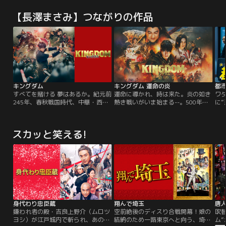
妻・篠が病に倒れた折、最期の願い
い容疑者の男。それでも信じるか。
陰
を託される。「采女様を助けていた
心揺さぶるリーガル・ミステリー。
し
【長澤まさみ】つながりの作品
だきたいのです……」と。采女と
東京の大手法律事務所に所属する期
ビ
は、平山道場・四天王の一人で新兵
待の弁護士・松岡千紗（広瀬アリ
ン
衛にとって良き友であったが、二人
ス）は、同事務所のシニアパートナ
ン
には新兵衛の離郷に関わる大きな因
ー・真山健一（鶴見辰吾）から、21
聡
縁があったのだ。
年前に香川県で起きた少女誘拐殺人
れ
事件「綾川事件」の再審請求の担当
は
に抜擢される。綾川事件と同時期
に、立件されていない少女誘拐事件
が他に2件あり、千紗はその被害者
キングダム
キングダム 運命の炎
都
のひとりだった。およそ10年ぶりに
すべてを賭ける 夢はあるか。紀元前
運命に導かれ、時は来た。炎の如き
ワ
故郷・香川に戻った千紗は、地元の
245年、春秋戦国時代、中華・西方
熱き戦いがいま始まる--。500年に
に
弁護士・熊弘樹（風間俊介）の力を
の国「秦」。戦災孤児の少年の信と
わたり、七つの国が争い続ける中国
み
借りて事件を調べ直す。三つの事件
漂は、いつか天下の大将軍になるこ
春秋戦国時代。戦災孤児の信は、亡
シ
は同一犯の可能性が高いとされ、千
とを夢見て日々剣術の鍛練を積んで
き親友と瓜二つの秦の国王・エイ政
事
紗は自分を殺していたかもしれない
スカッと笑える!
いた。ある日、漂は王都の大臣であ
と出会い、中華統一を目指し、天下
ク。
容疑者・平山聡史（北村有起哉）と
る昌文君によって召し上げられ王宮
の大将軍になる夢に向けて突き進ん
の
向き合う。一方、綾川事件を担当し
へ。信と漂の二人は別の道を歩むこ
でいた。しかし秦国へ積年の恨みを
る
た元県警刑事で、今は被害者サポー
とになる…。王宮では王の弟・成蟜
抱く隣国・趙の大軍勢が、突如、秦
トセンターで働く有森義男（奥田瑛
によるクーデターが勃発。戦いの最
へ侵攻を開始。趙軍に対抗すべ
二）は、被害者遺族の池村敏恵（財
中、漂は致命傷を負うが…。
く…。
前直見）に寄り添う中で、冤罪を主
張する平山に疑念を抱く。そして、
元相棒刑事の今井琢也（音尾琢真）
とともに、再審請求審で千紗と対峙
身代わり忠臣蔵
翔んで埼玉
唐人
する。
嫌われ者の殿・吉良上野介（ムロツ
空前絶後のディスり合戦開幕！娘の
吹
ヨシ）が江戸城内で斬られ、あの世
結納のため一路東京へと向う、埼玉
ム