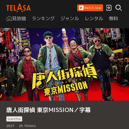
Watch now
見放題
ランキング
ジャンル
レンタル
無料
は
唐人街探偵 東京MISSION／字幕
Subtitle
2021
2
h
15
mins