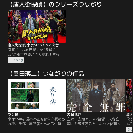
【唐人街探偵】のシリーズつながり
唐人街探偵 東京MISSION／吹替
吹替／世界を席巻した“探偵チー
ム”が東京を舞台に大暴れ！さらに
事件の影に潜む、謎の存在「Q」の
Dubbing
陰謀とは……。国際的に事件を解決
してきたチャイナタウンの探偵コン
【奥田瑛二】つながりの作品
ビ、タン・レン（ワン・バオチャ
ン）とチン・フォン（リウ・ハオラ
ン）は、日本の探偵・野田 （妻夫木
聡）から難事件解決の協力を依頼さ
れ、東京に飛ぶ。今回のミッション
は…。
散り椿
完全無罪
唐人
享保15年。藩の不正を訴えが認めら
主演・広瀬アリス×監督・大森立
吹
れず、故郷・扇野藩を出た瓜生新兵
嗣。弁護することになった依頼人
ム
衛（岡田准一）は、連れ添い続けた
は、その昔自分を殺めたかもしれな
事
Du