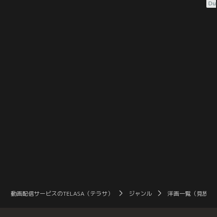
行き！斬った赤穂藩主は当然切腹。
在住の菅原家。道中、カーラジオか
事
Du
だが、殿を失った吉良家も幕府の謀
ら、ある伝説の物語が流れ始めた。
陰
略によって、お家存亡の危機に！！
それは、東京屈指の名門校・白鵬堂
し
そんな一族の大ピンチを切り抜ける
学院を舞台に、生徒会長・壇ノ浦百
ビ
べく、上野介にそっくりな弟の坊
美（二階堂ふみ）と、アメリカ帰り
ン
主・孝証（ムロツヨシ）が身代わり
の転校生・麻実麗（GACKT）の出
ン
となって幕府をダマす、前代未聞の
会いから語られる--。都会的で洗練
聡
【身代わりミッション】に挑む！
された姿の麗だが、実は通行手形制
れ
度の撤廃を求める…。
は
動画配信サービスのTELASA（テラサ）
ジャンル
洋画一覧（見放題