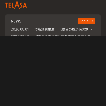
NEWS
See all
2026.08.01
浮所飛貴主演！ 【夏色の風が僕の家にやってきた】 本日よりテラサで独占配信スタート！
2026.07.18
『夏色の雲が恋と嵐をまきおこす』スペシャルメイキング 【Part1】2026年７月18日（土）23時30分～配信スタート！話題のシーンの裏側を大公開！豪華キャスト大集合！ 『武宮家 真夏の家族会議』開催！
2026.07.15
救命医・遥（今田）の《心揺さぶる過去》や、 麻酔科医・権野（船越英一郎）の《謎多きプライベート》など… 《知られざるエピソード》を独占配信！
Help
|
Company Profile
|
Act on Specified Commercial Transactions
|
Terms of Service
|
Privacy Policy
© TELASA CORPORATION, All Rights Reserved.