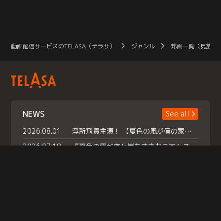
動画配信サービスのTELASA（テラサ）
ジャンル
邦画一覧（見放題
NEWS
See all
2026.08.01
浮所飛貴主演！ 【夏色の風が僕の家にやってきた】 本日よりテラサで独占配信スタート！
2026.07.18
『夏色の雲が恋と嵐をまきおこす』スペシャルメイキング 【Part1】2026年７月18日（土）23時30分～配信スタート！話題のシーンの裏側を大公開！豪華キャスト大集合！ 『武宮家 真夏の家族会議』開催！
2026.07.15
救命医・遥（今田）の《心揺さぶる過去》や、 麻酔科医・権野（船越英一郎）の《謎多きプライベート》など… 《知られざるエピソード》を独占配信！