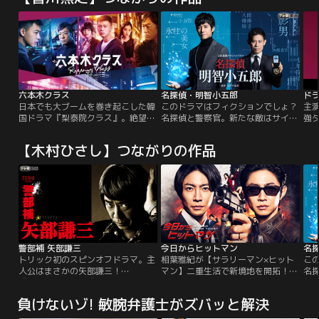
六本木クラス
名探偵・明智小五郎
日本でも大ブームを巻き起こした韓
このドラマはフィクションでしょ？
主
国ドラマ『梨泰院クラス』。絶望の
名探偵と警察官。新たな敵はサイバ
強
淵に立たされた青年が復讐を誓っ
ー犯罪者集団。
け
て、金と権力を振りかざす巨大企業
な
【木村ひさし】つながりの作品
に屈することなく仲間と共に立ち向
演
かっていく≪下剋上≫を主軸に、≪
を
ラブストーリー≫そして≪青春群像
に挑
劇≫が交錯した“究極のエンターテ
ト
インメント”
は、
確
物
警部補 矢部謙三
今日からヒットマン
名
トリック初のスピンオフドラマ。主
相葉雅紀が【サラリーマン×ヒット
こ
人公はまさかの矢部謙三！
マン】二重生活で新境地を開拓！！
名
『TRICK』シリーズ初のスピンオフ
【ヒットマン役】で本格ガンアクシ
ー
ドラマ。主人公は、生瀬勝久演じる
ョンに初挑戦！【平凡なサラリーマ
負けないゾ! 敏腕弁護士がズバッと解決
警部補・矢部謙三。
ン】が、ある日突然、【殺し屋】
に…誰も見たことがない≪アクショ