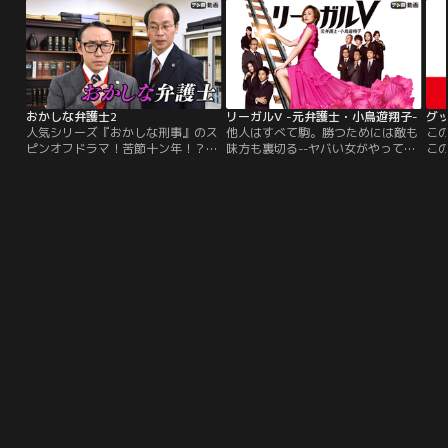
ン・コメディー≫ドラマが開幕！！
おかしな弁護士2
リーガルV -元弁護士・小鳥遊翔子-
グ
人気シリーズ『おかしな刑事』のス
他人はすべて駒。勝つためには敵も
こ
ピンオフドラマ！苦節十ン年！？新
味方も裏切る--ヤバい女がやってき
こ
米弁護士・姉小路行人が、ついに主
た！弁護士資格剥奪に、ドス黒い
し
役に…！？姉小路行人（石井正則）
噂…スキャンダラスな“元”弁護士が
婦
は、先輩弁護士・武井昭一（正名僕
弱者を救う！？米倉涼子、待望の新
法
蔵）の法律事務所に所属する、新米
作ドラマで新時代を開拓！
弁護士。プライベートでは警視庁東
王子署の警部補・鴨志田新一（伊東
四朗）とその娘で警察庁刑事局のエ
リート警視の岡崎真実（羽田美智
子）と同居生活を送っているが…。