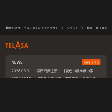
動画配信サービスのTELASA（テラサ）
ジャンル
邦画一覧（見放題
NEWS
See all
2026.08.01
浮所飛貴主演！ 【夏色の風が僕の家にやってきた】 本日よりテラサで独占配信スタート！
2026.07.18
『夏色の雲が恋と嵐をまきおこす』スペシャルメイキング 【Part1】2026年７月18日（土）23時30分～配信スタート！話題のシーンの裏側を大公開！豪華キャスト大集合！ 『武宮家 真夏の家族会議』開催！
2026.07.15
救命医・遥（今田）の《心揺さぶる過去》や、 麻酔科医・権野（船越英一郎）の《謎多きプライベート》など… 《知られざるエピソード》を独占配信！