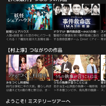
妖怪シェアハウス
ドラマSP 事件救命医～IMATの奇跡～
スペ
人間×妖怪 弱った世の中にパワーを
警視庁の要請を受け事件現場に急行
仕
くれる！？種別を超えた友情を描く
する救命医療チーム【IMAT（アイマ
卑
ホラーコメディー！！目黒澪（めぐ
ット）】をドラマ化！医療ドラマと
に？
ろ・みお）は人に嫌われることを恐
刑事ドラマが合体したノンストップ
復
【村上淳】つながりの作品
れ、言いたいことも言えず、空気ば
医療サスペンス
演
かり読んで生きてきた女の子。やり
山
たいこともなく、とりあえず就職
和
し、いずれは無難に社内恋愛、結
に
婚、出産と考えていたのに、恋した
ー
相手は、究極のダメ男。
ー
みをつくし料理帖
うちの執事が言うことには
密
時代は享和二年の大坂。暮らし向き
若き当主×仏頂面の執事＜一触即発
松
は違えども8歳の澪と野江は、まる
＞不本意コンビが、烏丸家の陰謀に
ス
で姉妹のように仲が良い幼なじみだ
立ち向かう--。日本が誇る名門・烏
り
った。しかし大洪水により、澪と野
丸家の第27代当主となった花穎は、
（
ようこそ! ミステリーツアーへ
江は生き別れてしまう。それから10
頭脳明晰、しかも色彩に関して特別
上
年後。澪は江戸の神田にある蕎麦処
な能力を備えている。突然、引退を
人