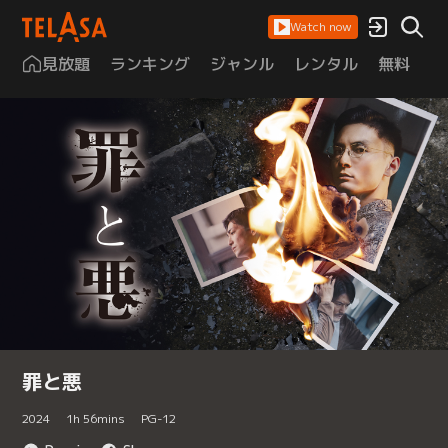
Watch now
見放題
ランキング
ジャンル
レンタル
無料
は
罪と悪
2024
1
h
56
mins
PG-12