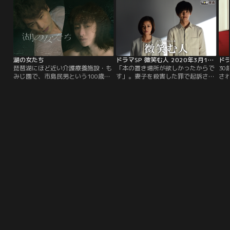
「つる家」で女料理人に。野江は吉
宣言した先代当主の父・真一郎は行
の
原にある遊郭で幻の花魁・あさひ太
方がわからないまま、花穎が留学先
殊
夫と名乗っていた。澪が苦心して生
から戻ると、そこにいたのは…。
っ
み出した料理が、別々の人生を歩む
揮
2人を再び引き寄せていく。
内
2
司
湖の女たち
ドラマSP 微笑む人 2020年3月1日放送
田
琵琶湖にほど近い介護療養施設・も
「本の置き場所が欲しかったからで
3
指
みじ園で、市島民男という100歳の
す」。妻子を殺害した罪で起訴され
さ
前
老人が不審な死を遂げた。死因は低
た仁藤俊美（松坂桃李）は、公判で
圭
里
酸素脳症。市島の命をつないでいた
衝撃の動機を明かす。1年半前、神
病
ツ
人工呼吸器は、異常を検知するとア
奈川県相模原市の西北部を流れる安
し
利
ラーム音が鳴る仕組みが何重にも施
住川で、仁藤が妻の抄子（かんこ）
が
行
されており、機器に不具合があった
と娘の亜美菜（池谷美音）を溺死さ
た
官
可能性は極めて低い。西湖署の若手
せたとされる『安住川事件』--。被
平
立
刑事、濱中圭介（福士蒼汰）とベテ
告人の仁藤は、日本最難関の大学に
が
捜
ランの伊佐美佑（浅野忠信）は殺人
現役合格し、大手都市銀行に就職。
里
れ
事件とにらみ…。
の
態
る