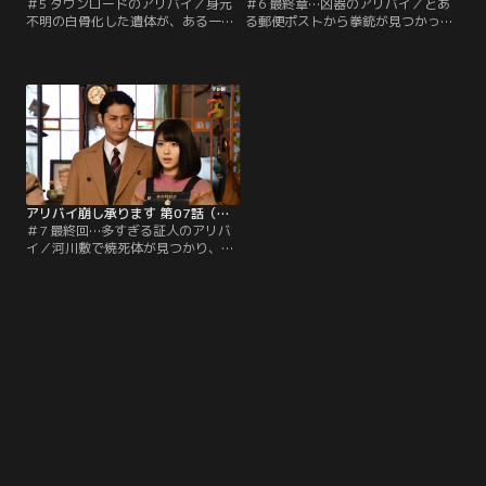
＃5 ダウンロードのアリバイ／身元
＃6 最終章…凶器のアリバイ／とあ
不明の白骨化した遺体が、ある一軒
る郵便ポストから拳銃が見つかっ
家の庭から発見された。そこは、3
た。その拳銃には発射された形跡が
ヶ月前に殺害され、その事件の犯人
あり、血痕が付着していた。後日被
がいまだに見つかっていない未解決
害者が発見され、管理官・察時美幸
事件が起こった場所だった。那野県
（安田顕）、刑事・渡海雄馬（成田
警捜査一課係長・牧村匠（勝村政
凌）らが捜査を担当することに。そ
信）が担当している、因縁の事件
の後の捜査会議に、コワモテ刑事・
だ。牧村は、さっそく管理官・察時
真壁剛士（間宮祥太朗）が現れた。
美幸（安田顕）と刑事・渡海雄馬
（成田凌）と現場へ。
アリバイ崩し承ります 第07話（最終話）
＃7 最終回…多すぎる証人のアリバ
イ／河川敷で焼死体が見つかり、那
野県警捜査一課の管理官・察時美幸
（安田顕）らが臨場する。そこに、
ボンボン刑事・渡海雄馬（成田凌）
の父で衆議院議員の渡海一成（徳光
和夫）が、秘書・藤枝ミホ（西田尚
美）を伴って現場に現れた。遺体の
そばに落ちていた名刺が一成の別の
秘書のものだったため、察時が呼ん
でいたのだ。