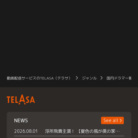
動画配信サービスのTELASA（テラサ）
ジャンル
国内ドラマ一覧（
NEWS
See all
2026.08.01
浮所飛貴主演！ 【夏色の風が僕の家にやってきた】 本日よりテラサで独占配信スタート！