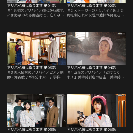
アリバイ崩し承ります 第01話
アリバイ崩し承ります 第02話
＃1 死者のアリバイ／都心から離れ
＃2 ストーカーのアリバイ／包丁で
た那野県のある商店街で、亡くなっ
胸を刺された女性の遺体が発見さ
た祖父から受け継いだ時計店を一人
れ、那野県警捜査一課の管理官・察
で切り盛りする若き店主・美谷時乃
時美幸（安田顕）、刑事・渡海雄馬
（浜辺美波）。時乃は時計修理の傍
（成田凌）らが臨場する。殺された
ら、一回5,000円の成功報酬で、時
女性は、医科大学の教授・浜沢杏子
間や事件に関わる“アリバイ崩し”を
（星野真里）。遺体の第一発見者で
始めようとしていた。
杏子の弟・浜沢安嵐（金井勇太）は
杏子の元夫・菊谷五郎（忍成修吾）
が犯人に違いないと言い張るが…。
アリバイ崩し承ります 第03話
アリバイ崩し承ります 第04話
＃3 美人姉妹のアリバイ／ピアノ講
＃4 山荘のアリバイ／「助けてく
師・河谷敏子が殺された…。事件発
れ！」美谷時計店の店主・美谷時乃
覚の翌日、マッサージ店の店長・芝
（浜辺美波）のもとに、旅行中の那
田和之（木村了）が捜査一課を訪ね
野県警捜査一課管理官・察時美幸
てくる。芝田は、事件が起きた日の
（安田顕）から、緊迫した電話が入
朝、敏子が自分の店でマッサージを
った。聞くと、察時が宿泊している
受けていたこと、さらに、敏子はホ
ペンションで殺人事件が起きたた
ステスの妹・河谷純子（橋本マナ
め、大至急、時乃にアリバイ崩しを
ミ）と揉めていたことを証言。
頼みたいという。
アリバイ崩し承ります 第05話
アリバイ崩し承ります 第06話