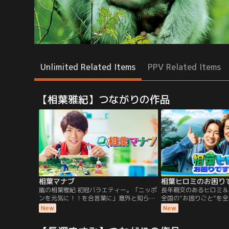
Unlimited Related Items
PPV Related Items
【相葉雅紀】つながりの作品
相葉マナブ
相葉ヒロミのお困り
嵐の相葉雅紀 初冠バラエティー。「ニッポ
長年親交のあるヒロミ＆
ンを元気に！！を合言葉に」意外と知らな
全国の“お困りごと”を
いニッポンの素晴らしさを学びに行きま
許さない2人が汗と泥に
New
New
す。我が国ニッポンには世界に誇れるモノ
の方の力も借りながら未
がいっぱい！ニッポンのことを知れば知る
む！