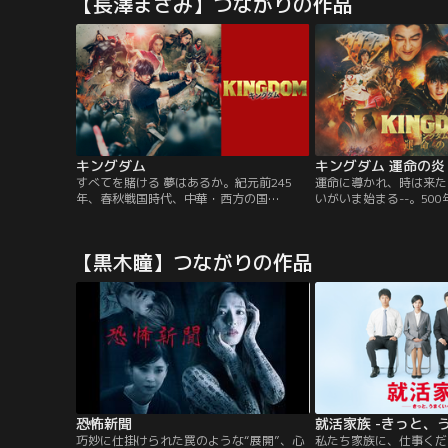
【長澤まさみ】つながりの作品
ほど元気が湧いてくるはず！相葉くんが知
られざるニッポンに触れその素晴らしさで
みんなに勇気とパワーをお届けします！
キングダム
キングダム 運命の炎
すべてを賭ける 夢はあるか。紀元前245
運命に導かれ、時は来た
年、春秋戦国時代、中華・西方の国
いがいま始まる--。50
「秦」。戦災孤児の少年の信と漂は、いつ
の国が争い続ける中国春
か天下の大将軍になることを夢見て日々剣
孤児の信は、亡き親友と
術の鍛練を積んでいた。ある日、漂は王都
王・エイ政と出会い、中
【黒木瞳】つながりの作品
の大臣である昌文君によって召し上げられ
天下の大将軍になる夢に
王宮へ。信と漂の二人は別の道を歩むこと
いた。しかし秦国へ積年
になる…。王宮では王の弟・成蟜によるク
国・趙の大軍勢が、突如
ーデターが勃発。戦いの最中、漂は致命傷
始。趙軍に対抗すべく…
を負うが…。
恐怖新聞
就活家族 -きっと、
巧妙に仕掛けられた罠のような“展開”、心
私たち家族に、仕事くだ