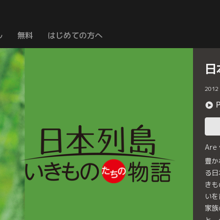
ル
無料
はじめての方へ
日
2012
Are
豊か
る日
きも
いを
家族
と、