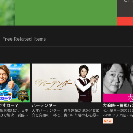
Free Related Items
ですカー？
バーテンダー
相葉雅紀が、日本
天才バーテンダー・佐々倉溜が温かいお節
≪元捜査一課のSS
全力で解決！妥協を
介と究極の一杯で、傷ついた客の心を癒し
×≪キャリア組・
まみれながら地元
ていく--。あなたの心をも優しく包み込
捜査一課主任・青
New
体験のロケに挑
む、バーを舞台にした“大人のエンターテイ
プル主演による王
ンメント”。
2幕≫、始動！ ヒ