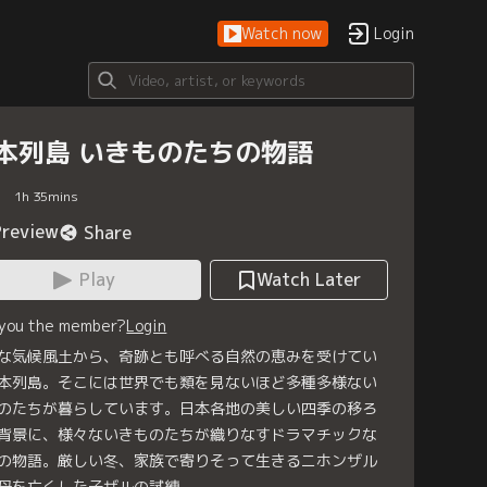
Watch now
Login
本列島 いきものたちの物語
1
h
35
mins
Preview
Share
Play
Watch Later
 you the member?
Login
な気候風土から、奇跡とも呼べる自然の恵みを受けてい
本列島。そこには世界でも類を見ないほど多種多様ない
のたちが暮らしています。日本各地の美しい四季の移ろ
背景に、様々ないきものたちが織りなすドラマチックな
の物語。厳しい冬、家族で寄りそって生きるニホンザル
母を亡くした子ザルの試練。