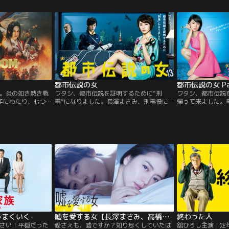
オリジナル脚本で
×アナログ刑事魂の
査】
都市伝説の女
都市伝説の女 Pa
。炎の如き熱き戦
ワタシ、都市伝説を証明するために”刑
ワタシ、都市伝説を
0年にわたり、七つ
事”になりました。長澤まさみ、刑事役に初
帰って来ました。
秋戦国時代。戦災
挑戦！最新のファッションで捜査する”美し
都市伝説と結び付
瓜二つの秦の国
すぎる刑事”の正体は、究極の都市伝説オタ
論”に基づく独自
華統一を目指し、
ク。2012年4月、怪（妖）しさ満載のコメ
きた月子。そんで
向けて突き進んで
ディ・ミステリーが生まれる。
次々と解決してき
の恨みを抱く隣
も増して堂々と（
、秦へ侵攻を開
事件を都市伝説に
。
うまくいく-
嘘を愛する女【長澤まさみ、高橋一生 出演】
終わった人
さい！平穏だった
愛さえも、嘘ですか？知り尽くしていたは
舘ひろし主演！定