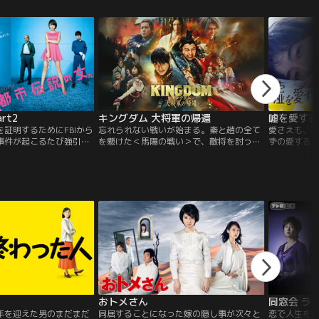
描く 最先端デジタル捜査
緒で生んでいた、正宗との子どもだった-
い主たちの
 【究極ハイブリッド捜
-。
ルなドラマ
ルテ』など
rt2
キングダム 大将軍の帰還
証明するためにFBIから
忘れられない戦いが始まる。秦と趙の全て
愛さえも、
事件が起こるたび強引に
を懸けた＜馬陽の戦い＞で、敵将を討った
ずの愛する
け、”都市伝説が原因
信たちの前に現れた、趙国の総大将・ホウ
全てを失っ
捜査を好き放題に展開して
煖。致命傷を負った信と飛信隊は決死の脱
た新たなラ
もって、なぜか難事件を
出劇を試みる。一方で戦局を見守っていた
生する。TSUTA
てしまった月子。以前に
王騎は、劣勢を覆すべく戦地に舞い戻っ
2015グラ
…無理やり強引に！？）
た。馬陽の地で忘れられない戦いが始ま
た？』実在
絡めて捜査していく！！
る。
作、企画者は
監督・脚本
おトメさん
同窓会 ラ
年を迎えた男のまだまだ
同居することになった嫁の隠し事が次々と
恋で人生を