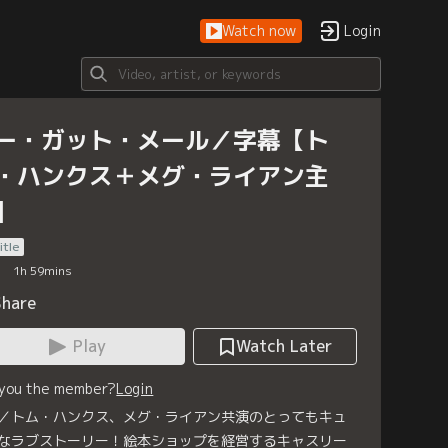
Watch now
Login
ー・ガット・メール／字幕【ト
・ハンクス＋メグ・ライアン主
】
itle
1
h
59
mins
Share
Play
Watch Later
 you the member?
Login
／トム・ハンクス、メグ・ライアン共演のとってもキュ
なラブストーリー！絵本ショップを経営するキャスリー