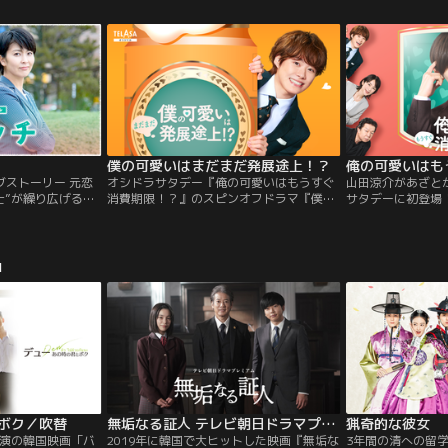
--。可愛い女の子と
takeoff！”
がひとつ屋根の下
見ていたタイン
でも徹底警護…！
子グリーンから告
らない≪考察系ア
アプローチに…。
ー≫誕生！
僕の可愛いはまだまだ発展途上！？
俺の可愛いはも
ブストーリー 元恋
オシドラサタデー『俺の可愛いはもうすぐ
山田涼介があざと
士”が繰り広げる圧
消費期限！？』のスピンオフドラマ『僕の
サタデーに初登場
可愛いはまだまだ発展途上！？』は、5月
戦！ヒロイン・芳
14日（土）地上波本編放送終了後から配信
『可愛い』を武器
スタート！
子VS26年恋愛経
品
ュンが難しい≫不
初恋”を描く新た
誕生！！
とボク／吹替
無垢なる証人 テレビ朝日ドラマプレミアム
猟奇的な彼女
演の韓国映画「バ
2019年に韓国で大ヒットした映画『無垢な
3年間の清への留