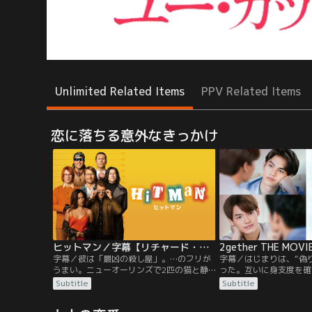
Unlimited Related Items
PPV Related Items
恋に落ちる意外なきっかけ
ヒットマン／字幕【リチャード・リンクレイター監督×グレン・パウエル主演】
2gether THE MO
字幕／彼は「最凶の殺し屋」。…のフリが
字幕／はじまりは、“偽
うまい。ニューオーリンズで2匹の猫と静
った。互いに身支度を確
かに暮らすゲイリー・ジョンソン（グレ
真新しいスーツに身を包
Subtitle
Subtitle
ン・パウエル）は、大学で心理学と哲学を
ット。今日は、二人にと
教える傍ら、地元警察に技術スタッフとし
ジが始まる特別な日。出