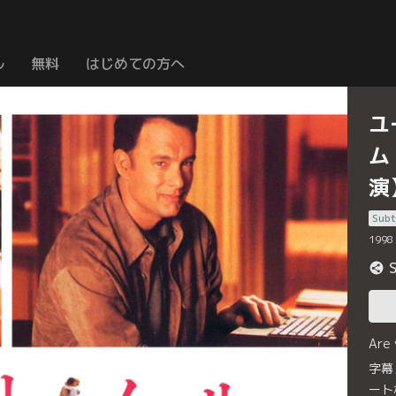
ル
無料
はじめての方へ
ユ
ム
演
Subt
1998
Are
字幕
ート