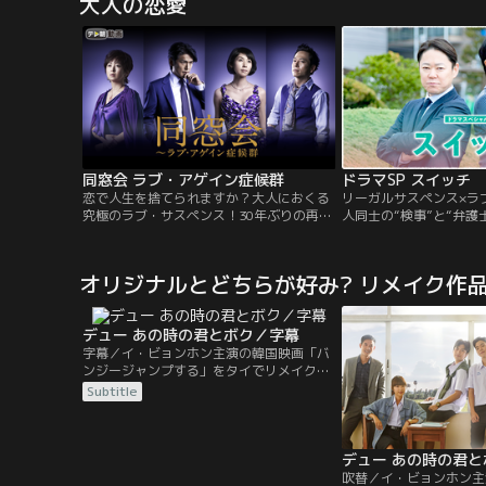
大人の恋愛
て協力していた。ある日、おとり捜査で殺
が、二人の胸に蘇る---
し屋役となるはずの警官が職務停止とな
のバラ色の学園生活を夢
り、ゲイリーが急遽代わりを務めること
は、ある日、同級生の男
に。
白される。グリーンの猛
同窓会 ラブ・アゲイン症候群
ドラマSP スイッチ
恋で人生を捨てられますか？大人におくる
リーガルサスペンス×ラ
究極のラブ・サスペンス！30年ぶりの再会
人同士の“検事”と“弁護
をきっかけにはじまった、大人の恋…。同
巻の饒舌バトル！！
窓会恋愛に落ちた、45歳の男女の純愛とリ
アルな本音を鋭く描く、ラブ・サスペン
オリジナルとどちらが好み? リメイク作
ス！
デュー あの時の君とボク／字幕
字幕／イ・ビョンホン主演の韓国映画「バ
ンジージャンプする」をタイでリメイク
し、同性の転校生に惹かれる男子高校生の
Subtitle
純情を描いた純情ストーリー。1996年のタ
イ。同性愛への偏見が色濃い町で、厳格な
家庭に育った高校生ポップと、母と二人暮
らしの転校生デューは出会った。二人の友
デュー あの時の君
情はほのかな愛情へと成長。その関係は学
吹替／イ・ビョンホン主