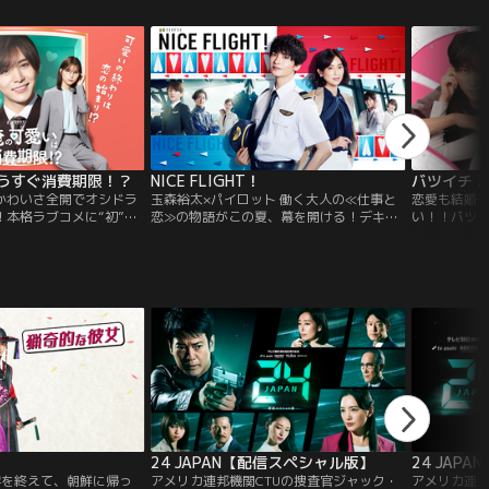
で暮らし いつでも、どこ
警備保障が業務拡大により、新たな体制
突然“俺たち
キュン＆ハラハラが止ま
に！そして新バディを迎えた辰之助を襲う
を交わした
クション・ラブコメディ
新たな事件--。守るべきものとはいったい
白に、すぐ
何なのか？辰之助の心も揺れ動いていく。
プーガンだ
さらに、仲間の中に“スパイ”がいるのでは
不思議な出
ないかと疑われる事態も…！？前作からア
はプーガン
クションも、内容も、はたまた恋も…？ス
格、暮らし
ケールアップ！時にポップに、時にスリリ
彼の人生に
ングに、キュンも詰め込んだ怒涛の展開が
てを知り尽
再び動き出す、緊迫の警護24時第2弾！
プーガンに
対面だとい
うすぐ消費期限！？
NICE FLIGHT！
バツイチ 
たいと。そ
かわいさ全開でオシドラ
玉森裕太×パイロット 働く大人の≪仕事と
恋愛も結婚
れ、頑なだ
！本格ラブコメに“初”挑
恋≫の物語がこの夏、幕を開ける！デキる
い！！バツ
け始め、彼
根京子と強力タッグ！
管制官 中村アンの声に恋した副操縦士玉森
たなパート
く。サーラ
に生きてきたあざかわ男
裕太 空と空港を舞台に描く30代のリアルな
に挑む現代
するプーガ
験ゼロのロボット女 ≪キ
ラブストーリー この恋は…“Cleared for
器用なオトナの“遅すぎる
takeoff！”
な『キュンムズ』ラブコメ
24 JAPAN【配信スペシャル版】
24 JAP
学を終えて、朝鮮に帰っ
アメリカ連邦機関CTUの捜査官ジャック・
アメリカ連邦