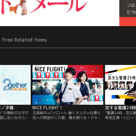
ンは
た“
して
ール
Free Related Items
VIE／字幕
NICE FLIGHT！
恋する警護24
り”の関係のはずだ
玉森裕太×パイロット 働く大人の≪仕事と
“警護24時、恋は
認し合いながら、
恋≫の物語がこの夏、幕を開ける！デキる
単独主演！ヒロイ
むタインとサラワ
管制官 中村アンの声に恋した副操縦士玉森
全力で守り抜く！
って新たな1ペー
裕太 空と空港を舞台に描く30代のリアルな
骨なボディーガード
会った頃の思い出
ラブストーリー この恋は…“Cleared for
る【負けず嫌いな弁