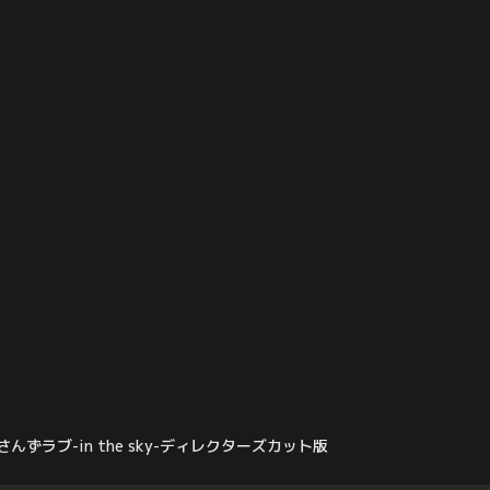
四宮は心配して様子を見
の事実に驚きながらも、なんとか2人を対
緋夏（佐津川愛美）に
面させようとする春田創一（田中圭）だ
きなんだ」と、これまで
が、「俺には父親を名乗る資格はない」
打ち明けてしまう。
と、四宮から話をそらされてしまう。
さんずラブ-in the sky-ディレクターズカット版