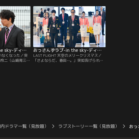
だった！動揺する
日春田にぶっちゃけ絶叫告白をしたばかり
要（戸次重幸）。
以外の職場の仲間
の、キャプテン黒澤武蔵（吉田鋼太
に来た広報部の橘
ンを見せ、「絵を
郎）！？
「俺は、春田が好
爽やかに説明す
秘めてきた思いを
おっさんずラブ-in the sky-ディレクターズカット版 第07話
おっさんずラブ-in the sky-ディレクターズカット版 第08話（最終話）
誰もいなくなった／突
LAST FLIGHT 天空のメリークリスマス／
丸怜二（山崎育三
「さよならだ、春田--。」突如告げられ
行役員だった--！
た、黒澤キャプテン（吉田鋼太郎）のパイ
は、春田創一（田
ロット引退宣言。その決断に春田（田中
織改革”を告げる。
圭）は、自分でも驚くほどに激しく動揺す
”として帰ってきた
る。一方、社員寮を出て行った整備士・四
納得がいかず…。
宮（戸次重幸）の行方を心配する成瀬（千
葉雄大）だが、ひょんなことから、四宮
が“黒澤家”に居候していることが発覚…！
国内ドラマ一覧（見放題）
ラブストーリー一覧（見放題）
おっ