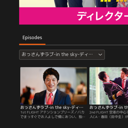
Episodes
おっさんずラブ-in the sky-ディレクターズカット
おっさんずラブ-in the sky-ディレクターズカット版 第01話
1st FLIGHT アテンションプリーズ／バカ
2nd FLIGHT 空港の
でまっすぐでお人よしで情にあつい、独身
人CA・春田（田中圭）
ポンコツダメ男・春田創一（田中圭）は、
けてしまった大量のデッ
35歳にして突然リストラ！？途方に暮れて
たのは、なんと同じ寮に