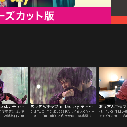
版
おっさんずラブ-in the sky-ディレクターズカット版 第02話
おっさんずラブ-in the sky-ディレクターズカット版 第03話
中心で愛をさけぶ／新
3rd FLIGHT ENDLESS RAIN／新人CA・春
4th FLIGHT
が、転職初日に見つ
田創一（田中圭）と広報部員・橘緋夏（佐
そそぐ雨の中、春
サン…それを描い
津川愛美）が自宅でキスをしようとしたそ
縦士・成瀬竜（千
住む兄貴分の整備
の時…ふすまをあけて入ってきたのは、先
る現場を目撃し、