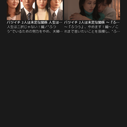
バツイチ 2人は未定な関係 人生は二択じゃない！編
バツイチ 2人は未定な関係 ～『ふつう』、やめます！編～
人生は二択じゃない！編／“ふつ
～『ふつう』、やめます！編～／こ
う”でいるための努力をやめ、夫婦
れまで言いたいことを我慢し、“ふ
でも恋人でもない異性のパートナー
つう”でいるための努力をしてきた
として、新しい関係を築いているバ
バツイチの会社員・藤田真実（本仮
ツイチ同士の同級生・藤田真実と中
屋ユイカ）は、離婚を経て自分の気
村修吾。周りからは理解されないな
持ちに嘘をつかない相手と一緒にい
がらも穏やかに過ごしていた二人だ
たいと考えるようになる。しかし、
ったが、中村に思いを寄せる会社の
「結婚も恋愛もいらない、でも必要
後輩・弓美と、真実の仕事仲間の牧
なときに一緒にいてくれる男が欲し
野を巻き込んだトンデモ四角関係に
い！」と思っていても、周囲には理
発展して…！？
解してもらえない。