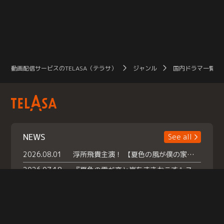
動画配信サービスのTELASA（テラサ）
ジャンル
国内ドラマ一覧（
NEWS
See all
2026.08.01
浮所飛貴主演！ 【夏色の風が僕の家にやってきた】 本日よりテラサで独占配信スタート！
2026.07.18
『夏色の雲が恋と嵐をまきおこす』スペシャルメイキング 【Part1】2026年７月18日（土）23時30分～配信スタート！話題のシーンの裏側を大公開！豪華キャスト大集合！ 『武宮家 真夏の家族会議』開催！
2026.07.15
救命医・遥（今田）の《心揺さぶる過去》や、 麻酔科医・権野（船越英一郎）の《謎多きプライベート》など… 《知られざるエピソード》を独占配信！