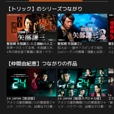
【トリック】のシリーズつながり
警部補 矢部謙三-人工頭脳VS人工頭毛
警部補 矢部謙三2
警部
世界一カミってる男、矢部謙三が、
犯人は……誰や？スピンオフ初の
ト
4年の時を経て華麗に復活！ドラマ
2ndシーズンが開幕！頭髪と出世に
人
『トリック』に主要キャストの一人
しか興味がない男＝矢部謙三が、ま
『T
として登場した生瀬勝久演じる名キ
たも画面せましと奇想天外な活躍を
ド
【仲間由紀恵】つながりの作品
ャラクター・矢部謙三。2010年と
繰り広げる人跡未踏の刑事ドラマ。
警
2013年には、矢部を主人公にした
今回挑むのは、ウイルステロ、資産
連続ドラマ『警部補 矢部謙三』が放
家連続殺人事件、国際的要人暗殺計
送、大反響を呼んだ。そして今回、
画といった重大事件の数々！
完全新作撮り下ろしドラマとして配
信されることが決定！
24 JAPAN【放送版】
24 JAPAN【配信スペシャル版】
エ
アメリカ連邦機関CTUの捜査官ジャ
アメリカ連邦機関CTUの捜査官ジャ
“断
ック・バウアーが、凶悪なテロ事件
ック・バウアーが、凶悪なテロ事件
が
と戦う姿を描いた米国ドラマ
と戦う姿を描いた米国ドラマ
男