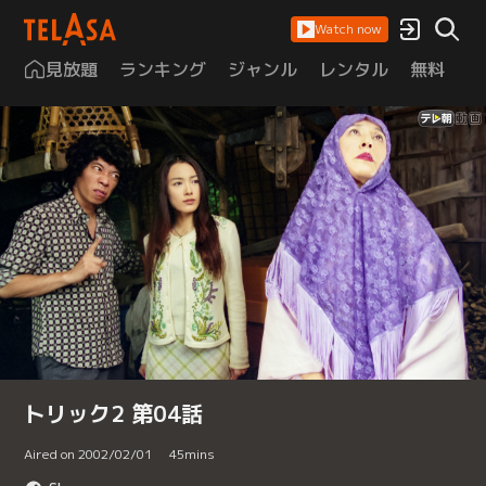
Watch now
見放題
ランキング
ジャンル
レンタル
無料
は
トリック2 第04話
Aired on 2002/02/01
45
mins