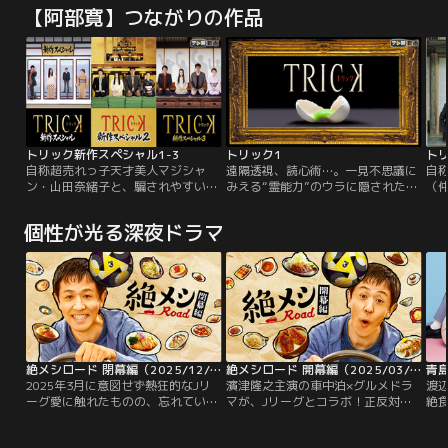
『24』。本作は1シーズン（全24話
『24』。本作は1シーズン（全24話
て
【阿部寛】つながりの作品
／24時間）をかけて1日の出来事を
／24時間）をかけて1日の出来事を
い
リアルタイムで描く革新的なスタイ
リアルタイムで描く革新的なスタイ
由
ル、そしてスピーディーかつスリリ
ル、そしてスピーディーかつスリリ
の
ングな展開で視聴者を圧倒し、世界
ングな展開で視聴者を圧倒し、世界
が
的大ヒットシリーズとなりました。
的大ヒットシリーズとなりました。
強
そんな超大作をテレビ朝日が20世紀
そんな超大作をテレビ朝日が20世紀
演
FOX社と組んでリメイク！
FOX社と組んでリメイク！
ィ
トリック新作スペシャル1-3
トリック1
トリ
自称超売れっ子天才美人マジシャ
遠隔透視、読心術…。一見不思議に
自
ン・山田奈緒子と、騙されやすい天
みえる“霊能力”のウラに隠されたト
（
才物理学者・上田次郎の凸凹コンビ
リックが、いま暴かれる！仲間由紀
者
が、不可思議な現象の裏に潜む”ト
恵、阿部寛のコンビで送る新感覚ミ
な
個性が光る深夜ドラマ
リック”を暴く！
ステリー。斬新な映像で定評ある堤
な
幸彦の演出にも注目！！
く
絶メシロード 閉幕編（2025/12/29放送分）
絶メシロード 開幕編（2025/03/06放送分）
青
2025年3月に意図せず熱狂的なJリ
濱津隆之主演の車中泊×グルメドラ
渡
ーグ愛に触れたものの、忘れていた
マが、Jリーグとコラボ！正反対な
絶食
民生。2025年最後の絶メシ旅で入
大人の、小さな週末旅をお届けしま
な
った店はJリーグチームサポーター
す。“絶メシ”を求めて週末に車中泊
見