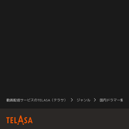
ゆかりの店だった。またしても一方
旅を静かに楽しむ民生（濱津隆之）
的なJリーグ愛に巻き込まれてい
と、スタジアムで全身全霊に応援す
く。
る「清水エスパルス」ファンの澤下
（宮崎吐夢）。相対するものを愛す
る男たちの間に心の交流戦は開幕す
るのか！
動画配信サービスのTELASA（テラサ）
ジャンル
国内ドラマ一覧（