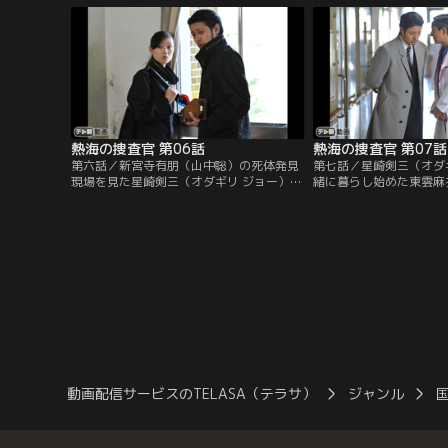
と面会。しかし、東雲は顔や手など露出部
司）が調べたところ、ど
分をすべて包帯にくるまれた状態で、事件
かによって故意に沈めら
発生当時の記憶もすべて失っていた。
に奇妙なことに、運転手
聡）が引いたはずのサイ
してあった。
熱海の捜査官 第06話
熱海の捜査官 第07話
第六話／新宮寺有朋（山中聡）の死体発見
第七話／星崎剣三（オダ
現場を見た星崎剣三（オダギリ ジョー）は
緒に暮らし始めた東雲麻
事故死の可能性が高いとにらむが、北島紗
手厚くケアする。そんな
英（栗山千明）は他殺だと主張。ひとまず
園に送り届けた星崎は、
司法解剖の結果を待つことになった。そん
朋（山中聡）の死が他殺
な中、星崎らは永遠の森学園の寮へ急行す
敷島澪（藤谷文子）から
ることに。寮長の阿久根淑子（宮田早苗）
さい」と頼まれる。
から、東雲麻衣（三吉彩花）の部屋が荒ら
されているとの通報があったからだ。
動画配信サービスのTELASA（テラサ）
ジャンル