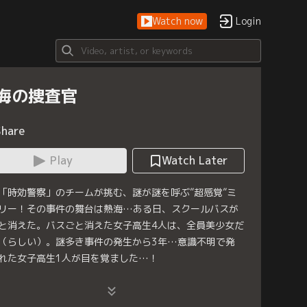
Watch now
Login
海の捜査官
Share
Play
Watch Later
「時効警察」のチームが挑む、謎が謎を呼ぶ”超感覚”ミ
リー！その事件の舞台は熱海…ある日、スクールバスが
と消えた。バスごと消えた女子高生4人は、全員美少女だ
（らしい）。謎多き事件の発生から3年…意識不明で発
れた女子高生1人が目を覚ました…！