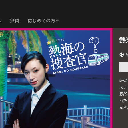
ル
無料
はじめての方へ
熱
あの
ステ
忽然
った
見さ