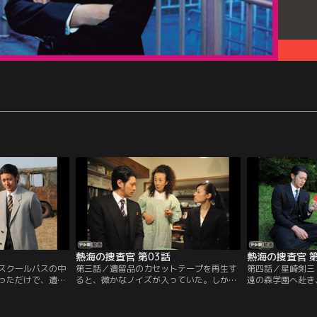
熱海の捜査官 第03話
熱海の捜査官 第
スクールバスの中
第三話／遺留品のカセットテープを再生す
第四話／星崎剣三
っただけで、遺体
ると、微かなノイズが入っていた。しか
遠の森学園へ赴き
…。しかも、酷い
し、それが音なのか、何かのデータなの
人）に向かって東
能な状態。広域捜
か…。正体までは判らない。そんな中、北
なぜ裸をデッサン
善正道（田中哲
島紗英（栗山千明）は永遠の森学園へ赴
ら追及された新也