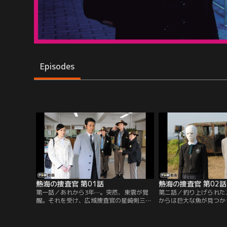
Episodes
熱海の捜査官 第01話
熱海の捜査官 第02話
第一話／あれから3年…。突然、東雲が覚
第二話／釣り上げられた
醒。それを受け、広域捜査官の星崎剣三
からは巨大な魚が見つか
（オダギリ ジョー）と北島紗英（栗山千
などは発見されなかった
明）が捜査のために南熱海警察署へと派遣
錆で指紋等の検出も不可
されてくる。2人はさっそく入院中の東雲
査庁鑑識課のエース・坂