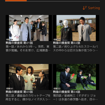
Sorting
熱海の捜査官 第01話
熱海の捜査官 第02話
第一話／あれから3年…。突然、東
第二話／釣り上げられたスクールバ
雲が覚醒。それを受け、広域捜査官
スの中からは巨大な魚が見つかった
の星崎剣三（オダギリ ジョー）と北
だけで、遺体などは発見されなかっ
島紗英（栗山千明）が捜査のために
た…。しかも、酷い錆で指紋等の検
南熱海警察署へと派遣されてくる。
出も不可能な状態。広域捜査庁鑑識
2人はさっそく入院中の東雲と面
課のエース・坂善正道（田中哲司）
会。しかし、東雲は顔や手など露出
が調べたところ、どうやらバスは何
部分をすべて包帯にくるまれた状態
者かによって故意に沈められたよう
で、事件発生当時の記憶もすべて失
だ。さらに奇妙なことに、運転手の
っていた。
新宮寺（山中聡）が引いたはずのサ
イドブレーキは解除してあった。
熱海の捜査官 第03話
熱海の捜査官 第04話
第三話／遺留品のカセットテープを
第四話／星崎剣三（オダギリ ジョ
再生すると、微かなノイズが入って
ー）は永遠の森学園へ赴き、四十万
いた。しかし、それが音なのか、何
新也（山崎賢人）に向かって東雲麻