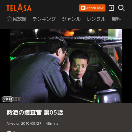
Watch now
見放題
ランキング
ジャンル
レンタル
無料
は
熱海の捜査官 第05話
Aired on 2010/08/27
48
mins