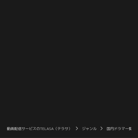
中聡）の死が他殺だと信じる担任の
意識不明となり、南熱海総合病院へ
敷島澪（藤谷文子）から「犯人を探
運ばれる。一方、東雲麻衣（三吉彩
して下さい」と頼まれる。
花）は星崎のイエスノーランプを持
ち出し、占い師・占部日美子（銀粉
蝶）の部屋を訪れる。
動画配信サービスのTELASA（テラサ）
ジャンル
国内ドラマ一覧（