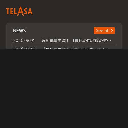
NEWS
See all
2026.08.01
浮所飛貴主演！ 【夏色の風が僕の家にやってきた】 本日よりテラサで独占配信スタート！
2026.07.18
『夏色の雲が恋と嵐をまきおこす』スペシャルメイキング 【Part1】2026年７月18日（土）23時30分～配信スタート！話題のシーンの裏側を大公開！豪華キャスト大集合！ 『武宮家 真夏の家族会議』開催！
2026.07.15
救命医・遥（今田）の《心揺さぶる過去》や、 麻酔科医・権野（船越英一郎）の《謎多きプライベート》など… 《知られざるエピソード》を独占配信！
Help
|
Company Profile
|
Act on Specified Commercial Transactions
|
Terms of Service
|
Privacy Policy