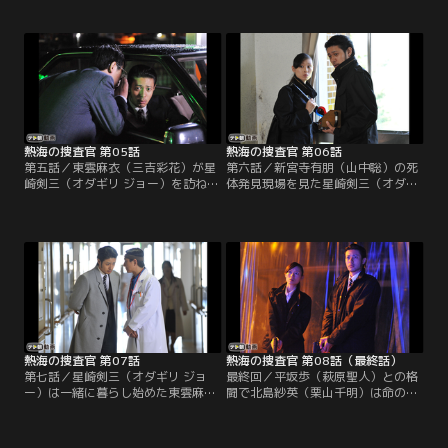
かのデータなのか…。正体までは判
衣（三吉彩花）らになぜ裸をデッサ
らない。そんな中、北島紗英（栗山
ンさせたのか訊く。星崎から追及さ
千明）は永遠の森学園へ赴き、スク
れた新也は担任の敷島澪（藤谷文
ールバスの構造を調査。カセットテ
子）にキスされたことを告白する
ープが落ちていた後部座席が簡単に
が、デッサン画を燃やしたことにつ
外れることを知る。その後、北島は
いては隠し通す。
星崎剣三（オダギリ ジョー）の指示
に従って、事件発生現場へ。
熱海の捜査官 第05話
熱海の捜査官 第06話
第五話／東雲麻衣（三吉彩花）が星
第六話／新宮寺有朋（山中聡）の死
崎剣三（オダギリ ジョー）を訪ね、
体発見現場を見た星崎剣三（オダギ
南熱海警察署に駆け込んできた。ス
リ ジョー）は事故死の可能性が高い
クールバス失踪直前の“ある記憶”を
とにらむが、北島紗英（栗山千明）
取り戻したという。その記憶が正し
は他殺だと主張。ひとまず司法解剖
ければ、行方不明中の椹木みこ（山
の結果を待つことになった。そんな
田彩）、月代美波（佐倉絵麻）、萌
中、星崎らは永遠の森学園の寮へ急
黄泉（岡野真也）がバスと一緒に海
行することに。寮長の阿久根淑子
へと沈んだ可能性は消える…。
（宮田早苗）から、東雲麻衣（三吉
彩花）の部屋が荒らされているとの
通報があったからだ。
熱海の捜査官 第07話
熱海の捜査官 第08話（最終話）
第七話／星崎剣三（オダギリ ジョ
最終回／平坂歩（萩原聖人）との格
ー）は一緒に暮らし始めた東雲麻衣
闘で北島紗英（栗山千明）は命の危
（三吉彩花）を手厚くケアする。そ
機にさらされるが、滑り込んできた
んなある日、東雲を学園に送り届け
星崎剣三（オダギリ ジョー）が平坂
た星崎は、いまだに新宮寺有朋（山
に発砲。平坂は撃たれたショックで