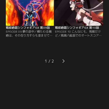
込みが行われる。エルフナインの錬
止めてくれる人はきっとここに。
金術にて、ついに復活するアガート
【提供：バンダイチャンネル】
ラーム。【提供：バンダイチャンネ
ル】
戦姫絶唱シンフォギアGX 第09話
戦姫絶唱シンフォギアGX 第10話
EPISODE 09 夢の途中／横たわる隔
EPISODE 10 こんなにも、残酷だけ
絶は、その在り方すらも歪ませてし
ど／風鳴八紘邸でのオートスコアラ
まう。どちらもまた翻弄されたがゆ
ー・ファラの撃退とほぼ同時刻。深
え、気持ちのままにぶつかれない。
淵の竜宮に向かったクリス、調、切
往く事に怯えても、羽撃きを止める
歌たちは、そこでフロンティア事変
には早すぎる。【提供：バンダイチ
の関係者の一人、ウェル博士と邂逅
ャンネル】
する。シンフォギア対錬金術師の構
図を掻き乱す不確定要素の出現に戦
1
局は混迷。【提供：バンダイチャン
ネル】