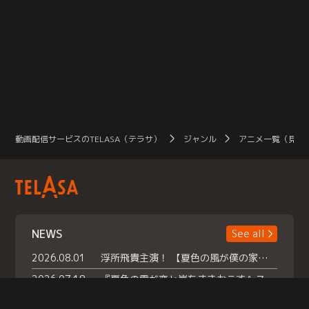
動画配信サービスのTELASA（テラサ）
ジャンル
アニメ一覧（見放
NEWS
See all
2026.08.01
浮所飛貴主演！ 【夏色の風が僕の家にやってきた】 本日よりテラサで独占配信スタート！
2026.07.18
『夏色の雲が恋と嵐をまきおこす』スペシャルメイキング 【Part1】2026年７月18日（土）23時30分～配信スタート！話題のシーンの裏側を大公開！豪華キャスト大集合！ 『武宮家 真夏の家族会議』開催！
2026.07.15
救命医・遥（今田）の《心揺さぶる過去》や、 麻酔科医・権野（船越英一郎）の《謎多きプライベート》など… 《知られざるエピソード》を独占配信！