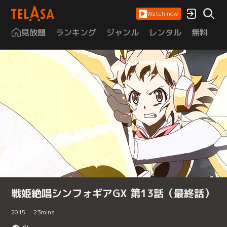
Watch now
見放題
ランキング
ジャンル
レンタル
無料
は
戦姫絶唱シンフォギアGX 第13話（最終話）
2015
23
mins