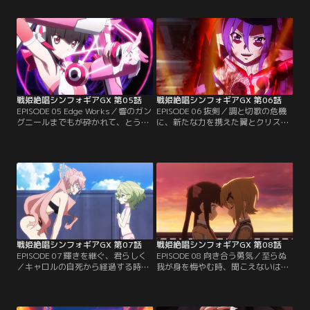
言い残した自動人形は、キャロルの
いガングニールにて鎧い立つマリア
命令に従い、戦う力を持たぬ者をあ
であった。この機にガリィを討ち果
とにその場より撤収する。融合症例
たすため、全力で仕掛けるマリアだ
を経て適合者へと至り、あの日に継
が、LiNKERを介さぬギアからの負
いだ想いばかりか、力をも受け取っ
荷に熱血は飛沫き、その身は容赦な
たはずの響だが…。【提供：バンダ
く灼かれる。【提供：バンダイチャ
イチャンネル】
ンネル】
戦姫絶唱シンフォギアGX 第05話
戦姫絶唱シンフォギアGX 第06話
EPISODE 05 Edge Works／響のガン
EPISODE 06 抜剣／調と切歌の危機
グニールまでもが砕かれて、とうと
に、新たな力を携えた翼とクリスが
う十全に戦える状態の装者は、ひと
駆けつける。出力の向上に加え、バ
りとしていなくなってしまう。かつ
リアフィールドの調整が施された強
てない危機的状況に、回天の期待を
化型シンフォギアは、アルカ・ノイ
込めて進められるProject IGNITE。
ズの解剖器官も受けつけず、分解効
ただ一つの希望は、シンフォギア強
果を無効とする。殺到するアルカ・
化計画の進捗が順調以上である事で
ノイズを蹴散らし、自動人形ミカに
あった。その時、発令所を震わせる
報いようとする翼とクリス。【提
爆発の衝撃。【提供：バンダイチャ
供：バンダイチャンネル】
ンネル】
戦姫絶唱シンフォギアGX 第07話
戦姫絶唱シンフォギアGX 第08話
EPISODE 07 輝きを継ぐ、君らしく
EPISODE 08 向き合う勇気／至らぬ
／キャロルの自死から経過する時
我が身を悔やむ時、聞こえないはず
間。オートスコアラーの再襲撃もな
の言葉が胸に湧く。激突もまた、強
く、その間にシンフォギアの修復と
くなりたいと願い足掻く意思の顕
改造、イグナイトモジュールの組み
れ。かつての白い世界でなく、受け