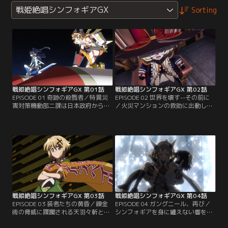
戦姫絶唱シンフォギアGX
Sorting
戦姫絶唱シンフォギアGX 第01話
戦姫絶唱シンフォギアGX 第02話
EPISODE 01 奇跡の殺戮者／特異災
EPISODE 02 世界を壊す--その前に
害対策機動部二課は日本政府から国
／火災マンションの救助に出動した
連へと出向し、超常災害対策機動部
響は、世界を壊すと宣言する錬金術
タスクフォースS.O.N.G.として再編
師、キャロルとまみえる。漲る力へ
成される事となった。再観測が懸念
の絶対的な自信からか、シンフォギ
されていた認定特異災害を含む、通
アを纏って戦えと迫るキャロルであ
常の対応力ではあたることすら難し
ったが、戦う理由を見出せない響は
い超常脅威への措置であったが、制
拳と固める事ができず、圧倒される
御できなくなったシャトルの救助以
しかなかった。その裏で同時多発す
降は、主に大規模な災害や事故を収
る怪奇の事件。これもまた錬金術師
束させ…。【提供：バンダイチャン
達の仕業である…。【提供：バンダ
ネル】
イチャンネル】
戦姫絶唱シンフォギアGX 第03話
戦姫絶唱シンフォギアGX 第04話
EPISODE 03 装者たちの黄昏／錬金
EPISODE 04 ガングニール、再び／
術の脅威に蹂躙される天羽々斬とイ
シンフォギアを身に纏えない響を救
チイバル。敗北では済まされないと
ったのは、偽りをかなぐり捨て、黒