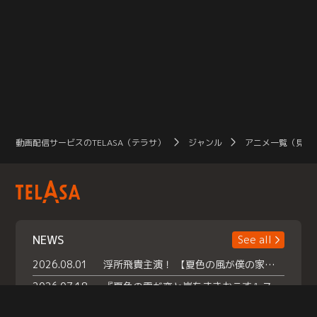
動画配信サービスのTELASA（テラサ）
ジャンル
アニメ一覧（見放
NEWS
See all
2026.08.01
浮所飛貴主演！ 【夏色の風が僕の家にやってきた】 本日よりテラサで独占配信スタート！
2026.07.18
『夏色の雲が恋と嵐をまきおこす』スペシャルメイキング 【Part1】2026年７月18日（土）23時30分～配信スタート！話題のシーンの裏側を大公開！豪華キャスト大集合！ 『武宮家 真夏の家族会議』開催！
2026.07.15
救命医・遥（今田）の《心揺さぶる過去》や、 麻酔科医・権野（船越英一郎）の《謎多きプライベート》など… 《知られざるエピソード》を独占配信！