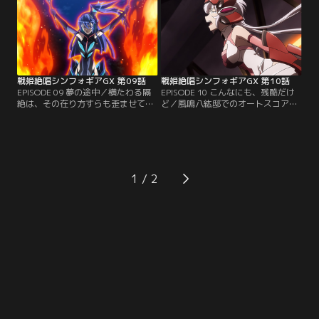
込みが行われる。エルフナインの錬
止めてくれる人はきっとここに。
金術にて、ついに復活するアガート
【提供：バンダイチャンネル】
ラーム。【提供：バンダイチャンネ
ル】
戦姫絶唱シンフォギアGX 第09話
戦姫絶唱シンフォギアGX 第10話
EPISODE 09 夢の途中／横たわる隔
EPISODE 10 こんなにも、残酷だけ
絶は、その在り方すらも歪ませてし
ど／風鳴八紘邸でのオートスコアラ
まう。どちらもまた翻弄されたがゆ
ー・ファラの撃退とほぼ同時刻。深
え、気持ちのままにぶつかれない。
淵の竜宮に向かったクリス、調、切
往く事に怯えても、羽撃きを止める
歌たちは、そこでフロンティア事変
には早すぎる。【提供：バンダイチ
の関係者の一人、ウェル博士と邂逅
ャンネル】
する。シンフォギア対錬金術師の構
図を掻き乱す不確定要素の出現に戦
1
局は混迷。【提供：バンダイチャン
ネル】