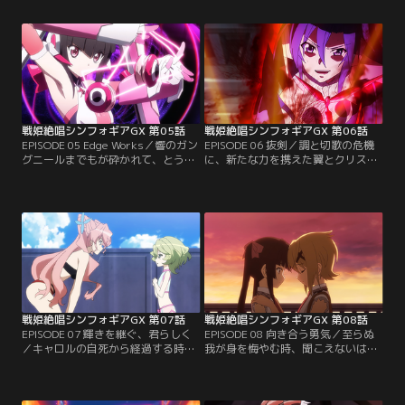
言い残した自動人形は、キャロルの
いガングニールにて鎧い立つマリア
命令に従い、戦う力を持たぬ者をあ
であった。この機にガリィを討ち果
とにその場より撤収する。融合症例
たすため、全力で仕掛けるマリアだ
を経て適合者へと至り、あの日に継
が、LiNKERを介さぬギアからの負
いだ想いばかりか、力をも受け取っ
荷に熱血は飛沫き、その身は容赦な
たはずの響だが…。【提供：バンダ
く灼かれる。【提供：バンダイチャ
イチャンネル】
ンネル】
戦姫絶唱シンフォギアGX 第05話
戦姫絶唱シンフォギアGX 第06話
EPISODE 05 Edge Works／響のガン
EPISODE 06 抜剣／調と切歌の危機
グニールまでもが砕かれて、とうと
に、新たな力を携えた翼とクリスが
う十全に戦える状態の装者は、ひと
駆けつける。出力の向上に加え、バ
りとしていなくなってしまう。かつ
リアフィールドの調整が施された強
てない危機的状況に、回天の期待を
化型シンフォギアは、アルカ・ノイ
込めて進められるProject IGNITE。
ズの解剖器官も受けつけず、分解効
ただ一つの希望は、シンフォギア強
果を無効とする。殺到するアルカ・
化計画の進捗が順調以上である事で
ノイズを蹴散らし、自動人形ミカに
あった。その時、発令所を震わせる
報いようとする翼とクリス。【提
爆発の衝撃。【提供：バンダイチャ
供：バンダイチャンネル】
ンネル】
戦姫絶唱シンフォギアGX 第07話
戦姫絶唱シンフォギアGX 第08話
EPISODE 07 輝きを継ぐ、君らしく
EPISODE 08 向き合う勇気／至らぬ
／キャロルの自死から経過する時
我が身を悔やむ時、聞こえないはず
間。オートスコアラーの再襲撃もな
の言葉が胸に湧く。激突もまた、強
く、その間にシンフォギアの修復と
くなりたいと願い足掻く意思の顕
改造、イグナイトモジュールの組み
れ。かつての白い世界でなく、受け