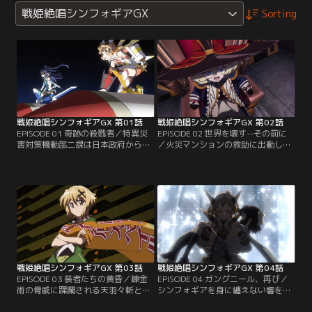
戦姫絶唱シンフォギアGX
Sorting
戦姫絶唱シンフォギアGX 第01話
戦姫絶唱シンフォギアGX 第02話
EPISODE 01 奇跡の殺戮者／特異災
EPISODE 02 世界を壊す--その前に
害対策機動部二課は日本政府から国
／火災マンションの救助に出動した
連へと出向し、超常災害対策機動部
響は、世界を壊すと宣言する錬金術
タスクフォースS.O.N.G.として再編
師、キャロルとまみえる。漲る力へ
成される事となった。再観測が懸念
の絶対的な自信からか、シンフォギ
されていた認定特異災害を含む、通
アを纏って戦えと迫るキャロルであ
常の対応力ではあたることすら難し
ったが、戦う理由を見出せない響は
い超常脅威への措置であったが、制
拳と固める事ができず、圧倒される
御できなくなったシャトルの救助以
しかなかった。その裏で同時多発す
降は、主に大規模な災害や事故を収
る怪奇の事件。これもまた錬金術師
束させ…。【提供：バンダイチャン
達の仕業である…。【提供：バンダ
ネル】
イチャンネル】
戦姫絶唱シンフォギアGX 第03話
戦姫絶唱シンフォギアGX 第04話
EPISODE 03 装者たちの黄昏／錬金
EPISODE 04 ガングニール、再び／
術の脅威に蹂躙される天羽々斬とイ
シンフォギアを身に纏えない響を救
チイバル。敗北では済まされないと
ったのは、偽りをかなぐり捨て、黒