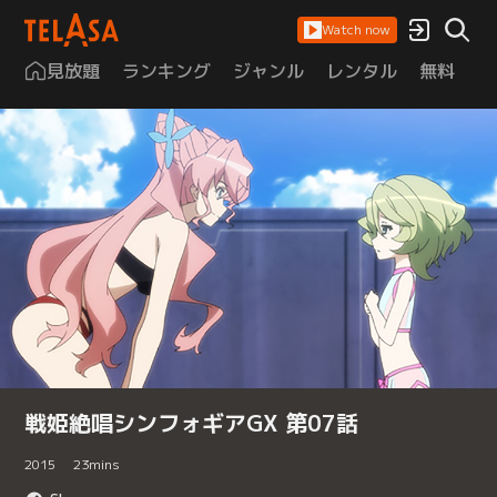
Watch now
見放題
ランキング
ジャンル
レンタル
無料
は
戦姫絶唱シンフォギアGX 第07話
2015
23
mins