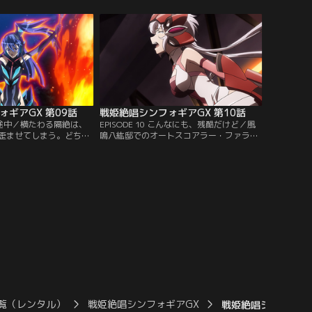
、全力で仕掛けるマリア
の期待を込めて進められるProject
を介さぬギアからの負荷に
IGNITE。ただ一つの希望は、シンフォギア
の身は容赦なく灼かれ
強化計画の進捗が順調以上である事であっ
ダイチャンネル】
た。その時、発令所を震わせる爆発の衝
撃。【提供：バンダイチャンネル】
ギアGX 第09話
戦姫絶唱シンフォギアGX 第10話
 夢の途中／横たわる隔絶は、
EPISODE 10 こんなにも、残酷だけど／風
歪ませてしまう。どちら
鳴八紘邸でのオートスコアラー・ファラの
がゆえ、気持ちのままに
撃退とほぼ同時刻。深淵の竜宮に向かった
く事に怯えても、羽撃き
クリス、調、切歌たちは、そこでフロンテ
ぎる。【提供：バンダイ
ィア事変の関係者の一人、ウェル博士と邂
逅する。シンフォギア対錬金術師の構図を
掻き乱す不確定要素の出現に戦局は混迷。
【提供：バンダイチャンネル】
覧（レンタル）
戦姫絶唱シンフォギアGX
戦姫絶唱シンフォギア