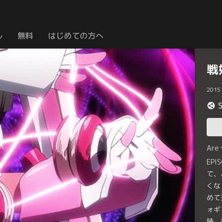
ル
無料
はじめての方へ
戦
2015
Are
EP
て、
くな
めて
ォギ
時、