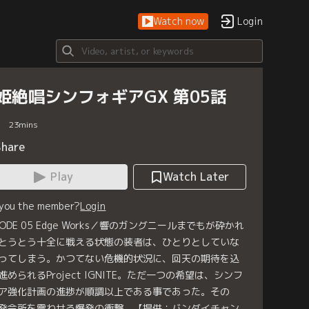
Watch now
Login
姫絶唱シンフォギアGX 第05話
23
mins
Share
Play
Watch Later
 you the member?
Login
ISODE 05 Edge Works／響のガングニールまでもが砕かれ
とうとう十全に戦える状態の装者は、ひとりとしていな
ってしまう。かつてない危機的状況に、回天の期待を込
進められるProject IGNITE。ただ一つの希望は、シンフ
ア強化計画の進捗が順調以上である事であった。その
発令所を震わせる爆発の衝撃。【提供：バンダイチャン