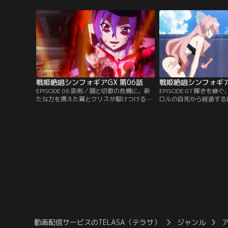
再観測が懸念されていた認定特異災害を含
ンフォギアを纏って戦え
む、通常の対応力ではあたることすら難し
あったが、戦う理由を見
い超常脅威への措置であったが、制御でき
固める事ができず、圧倒
なくなったシャトルの救助以降は、主に大
た。その裏で同時多発す
規模な災害や事故を収束させ…。【提供：
れもまた錬金術師達の仕
バンダイチャンネル】
供：バンダイチャンネル
戦姫絶唱シンフォギアGX 第06話
戦姫絶唱シンフォギア
EPISODE 06 抜剣／調と切歌の危機に、新
EPISODE 07 輝きを
たな力を携えた翼とクリスが駆けつける。
ロルの自死から経過する
出力の向上に加え、バリアフィールドの調
アラーの再襲撃もなく、
整が施された強化型シンフォギアは、アル
ギアの修復と改造、イグ
カ・ノイズの解剖器官も受けつけず、分解
の組み込みが行われる。
効果を無効とする。殺到するアルカ・ノイ
金術にて、ついに復活す
ズを蹴散らし、自動人形ミカに報いようと
ム。【提供：バンダイチ
する翼とクリス。【提供：バンダイチャン
ネル】
動画配信サービスのTELASA（テラサ）
ジャンル