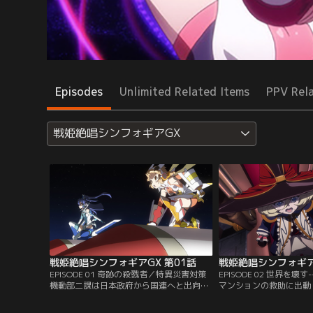
Episodes
Unlimited Related Items
PPV Rel
戦姫絶唱シンフォギアGX
戦姫絶唱シンフォギアGX 第01話
戦姫絶唱シンフォギア
EPISODE 01 奇跡の殺戮者／特異災害対策
EPISODE 02 世界を壊
機動部二課は日本政府から国連へと出向
マンションの救助に出動
し、超常災害対策機動部タスクフォース
壊すと宣言する錬金術師
S.O.N.G.として再編成される事となった。
える。漲る力への絶対的