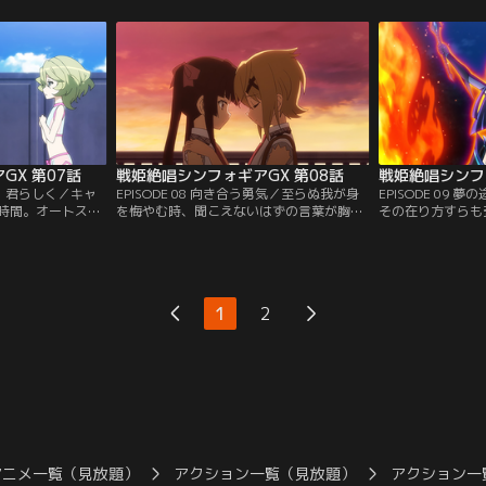
と迫るキャロルで
ぬ者をあとにその場より撤収する。融合症
を討ち果たすため
出せない響は拳と
例を経て適合者へと至り、あの日に継いだ
だが、LiNKER
されるしかなかっ
想いばかりか、力をも受け取ったはずの響
熱血は飛沫き、そ
る怪奇の事件。こ
だが…。【提供：バンダイチャンネル】
る。【提供：バン
業である…。【提
】
GX 第07話
戦姫絶唱シンフォギアGX 第08話
戦姫絶唱シンフォ
継ぐ、君らしく／キャ
EPISODE 08 向き合う勇気／至らぬ我が身
EPISODE 09
時間。オートスコ
を悔やむ時、聞こえないはずの言葉が胸に
その在り方すらも
その間にシンフォ
湧く。激突もまた、強くなりたいと願い足
もまた翻弄された
ナイトモジュール
掻く意思の顕れ。かつての白い世界でな
ぶつかれない。往
エルフナインの錬
く、受け止めてくれる人はきっとここに。
を止めるには早す
るアガートラー
【提供：バンダイチャンネル】
チャンネル】
ャンネル】
1
2
アニメ一覧（見放題）
アクション一覧（見放題）
アクション一