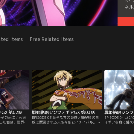
ネル
Seri
ated Items
Free Related Items
GX 第02話
戦姫絶唱シンフォギアGX 第03話
戦姫絶唱シンフォ
す--その前に／火災
EPISODE 03 装者たちの黄昏／錬金術の脅
EPISODE 04
した響は、世界を
威に蹂躙される天羽々斬とイチイバル。敗
ォギアを身に纏え
、キャロルとまみ
北では済まされないと言い残した自動人形
りをかなぐり捨て
な自信からか、シ
は、キャロルの命令に従い、戦う力を持た
鎧い立つマリアで