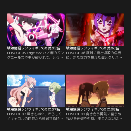
チイバル。敗北では済まされないと
ったのは、偽りをかなぐり捨て、黒
言い残した自動人形は、キャロルの
いガングニールにて鎧い立つマリア
命令に従い、戦う力を持たぬ者をあ
であった。この機にガリィを討ち果
とにその場より撤収する。融合症例
たすため、全力で仕掛けるマリアだ
を経て適合者へと至り、あの日に継
が、LiNKERを介さぬギアからの負
いだ想いばかりか、力をも受け取っ
荷に熱血は飛沫き、その身は容赦な
たはずの響だが…。【提供：バンダ
く灼かれる。【提供：バンダイチャ
イチャンネル】
ンネル】
戦姫絶唱シンフォギアGX 第05話
戦姫絶唱シンフォギアGX 第06話
EPISODE 05 Edge Works／響のガン
EPISODE 06 抜剣／調と切歌の危機
グニールまでもが砕かれて、とうと
に、新たな力を携えた翼とクリスが
う十全に戦える状態の装者は、ひと
駆けつける。出力の向上に加え、バ
りとしていなくなってしまう。かつ
リアフィールドの調整が施された強
てない危機的状況に、回天の期待を
化型シンフォギアは、アルカ・ノイ
込めて進められるProject IGNITE。
ズの解剖器官も受けつけず、分解効
ただ一つの希望は、シンフォギア強
果を無効とする。殺到するアルカ・
化計画の進捗が順調以上である事で
ノイズを蹴散らし、自動人形ミカに
あった。その時、発令所を震わせる
報いようとする翼とクリス。【提
爆発の衝撃。【提供：バンダイチャ
供：バンダイチャンネル】
ンネル】
戦姫絶唱シンフォギアGX 第07話
戦姫絶唱シンフォギアGX 第08話
EPISODE 07 輝きを継ぐ、君らしく
EPISODE 08 向き合う勇気／至らぬ
／キャロルの自死から経過する時
我が身を悔やむ時、聞こえないはず
間。オートスコアラーの再襲撃もな
の言葉が胸に湧く。激突もまた、強
く、その間にシンフォギアの修復と
くなりたいと願い足掻く意思の顕