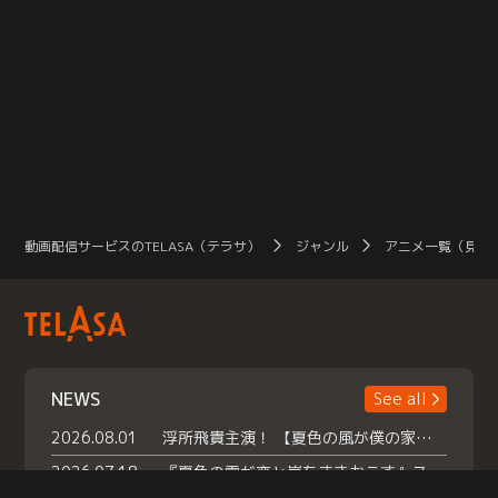
動画配信サービスのTELASA（テラサ）
ジャンル
アニメ一覧（見放
NEWS
See all
2026.08.01
浮所飛貴主演！ 【夏色の風が僕の家にやってきた】 本日よりテラサで独占配信スタート！
2026.07.18
『夏色の雲が恋と嵐をまきおこす』スペシャルメイキング 【Part1】2026年７月18日（土）23時30分～配信スタート！話題のシーンの裏側を大公開！豪華キャスト大集合！ 『武宮家 真夏の家族会議』開催！