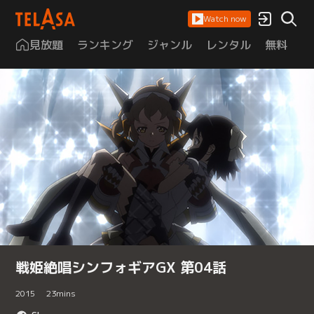
Watch now
見放題
ランキング
ジャンル
レンタル
無料
は
戦姫絶唱シンフォギアGX 第04話
2015
23
mins