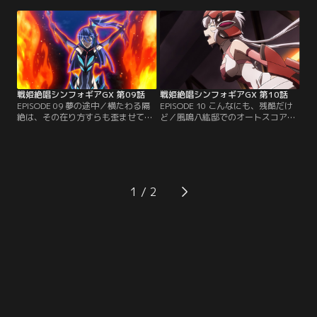
改造、イグナイトモジュールの組み
れ。かつての白い世界でなく、受け
込みが行われる。エルフナインの錬
止めてくれる人はきっとここに。
金術にて、ついに復活するアガート
【提供：バンダイチャンネル】
ラーム。【提供：バンダイチャンネ
ル】
戦姫絶唱シンフォギアGX 第09話
戦姫絶唱シンフォギアGX 第10話
EPISODE 09 夢の途中／横たわる隔
EPISODE 10 こんなにも、残酷だけ
絶は、その在り方すらも歪ませてし
ど／風鳴八紘邸でのオートスコアラ
まう。どちらもまた翻弄されたがゆ
ー・ファラの撃退とほぼ同時刻。深
え、気持ちのままにぶつかれない。
淵の竜宮に向かったクリス、調、切
往く事に怯えても、羽撃きを止める
歌たちは、そこでフロンティア事変
には早すぎる。【提供：バンダイチ
の関係者の一人、ウェル博士と邂逅
ャンネル】
する。シンフォギア対錬金術師の構
図を掻き乱す不確定要素の出現に戦
1
局は混迷。【提供：バンダイチャン
ネル】