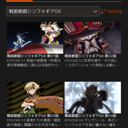
戦姫絶唱シンフォギアGX
Sorting
戦姫絶唱シンフォギアGX 第01話
戦姫絶唱シンフォギアGX 第02話
EPISODE 01 奇跡の殺戮者／特異災
EPISODE 02 世界を壊す--その前に
害対策機動部二課は日本政府から国
／火災マンションの救助に出動した
連へと出向し、超常災害対策機動部
響は、世界を壊すと宣言する錬金術
タスクフォースS.O.N.G.として再編
師、キャロルとまみえる。漲る力へ
成される事となった。再観測が懸念
の絶対的な自信からか、シンフォギ
されていた認定特異災害を含む、通
アを纏って戦えと迫るキャロルであ
常の対応力ではあたることすら難し
ったが、戦う理由を見出せない響は
い超常脅威への措置であったが、制
拳と固める事ができず、圧倒される
御できなくなったシャトルの救助以
しかなかった。その裏で同時多発す
降は、主に大規模な災害や事故を収
る怪奇の事件。これもまた錬金術師
束させ…。【提供：バンダイチャン
達の仕業である…。【提供：バンダ
ネル】
イチャンネル】
戦姫絶唱シンフォギアGX 第03話
戦姫絶唱シンフォギアGX 第04話
EPISODE 03 装者たちの黄昏／錬金
EPISODE 04 ガングニール、再び／
術の脅威に蹂躙される天羽々斬とイ
シンフォギアを身に纏えない響を救