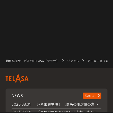
動画配信サービスのTELASA（テラサ）
ジャンル
アニメ一覧（見放
NEWS
See all
2026.08.01
浮所飛貴主演！ 【夏色の風が僕の家にやってきた】 本日よりテラサで独占配信スタート！
2026.07.18
『夏色の雲が恋と嵐をまきおこす』スペシャルメイキング 【Part1】2026年７月18日（土）23時30分～配信スタート！話題のシーンの裏側を大公開！豪華キャスト大集合！ 『武宮家 真夏の家族会議』開催！