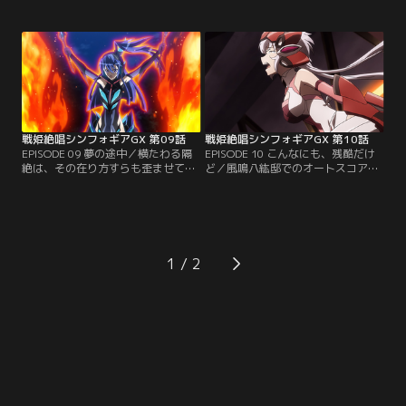
く、その間にシンフォギアの修復と
くなりたいと願い足掻く意思の顕
改造、イグナイトモジュールの組み
れ。かつての白い世界でなく、受け
込みが行われる。エルフナインの錬
止めてくれる人はきっとここに。
金術にて、ついに復活するアガート
【提供：バンダイチャンネル】
ラーム。【提供：バンダイチャンネ
ル】
戦姫絶唱シンフォギアGX 第09話
戦姫絶唱シンフォギアGX 第10話
EPISODE 09 夢の途中／横たわる隔
EPISODE 10 こんなにも、残酷だけ
絶は、その在り方すらも歪ませてし
ど／風鳴八紘邸でのオートスコアラ
まう。どちらもまた翻弄されたがゆ
ー・ファラの撃退とほぼ同時刻。深
え、気持ちのままにぶつかれない。
淵の竜宮に向かったクリス、調、切
往く事に怯えても、羽撃きを止める
歌たちは、そこでフロンティア事変
には早すぎる。【提供：バンダイチ
の関係者の一人、ウェル博士と邂逅
ャンネル】
する。シンフォギア対錬金術師の構
図を掻き乱す不確定要素の出現に戦
1
局は混迷。【提供：バンダイチャン
ネル】