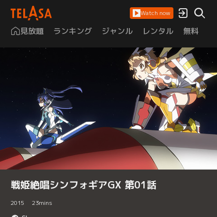
Watch now
見放題
ランキング
ジャンル
レンタル
無料
は
戦姫絶唱シンフォギアGX 第01話
2015
23
mins