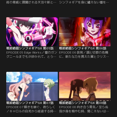
術の脅威に蹂躙される天羽々斬とイ
シンフォギアを身に纏えない響を救
チイバル。敗北では済まされないと
ったのは、偽りをかなぐり捨て、黒
言い残した自動人形は、キャロルの
いガングニールにて鎧い立つマリア
命令に従い、戦う力を持たぬ者をあ
であった。この機にガリィを討ち果
とにその場より撤収する。融合症例
たすため、全力で仕掛けるマリアだ
を経て適合者へと至り、あの日に継
が、LiNKERを介さぬギアからの負
いだ想いばかりか、力をも受け取っ
荷に熱血は飛沫き、その身は容赦な
たはずの響だが…。【提供：バンダ
く灼かれる。【提供：バンダイチャ
イチャンネル】
ンネル】
戦姫絶唱シンフォギアGX 第05話
戦姫絶唱シンフォギアGX 第06話
EPISODE 05 Edge Works／響のガン
EPISODE 06 抜剣／調と切歌の危機
グニールまでもが砕かれて、とうと
に、新たな力を携えた翼とクリスが
う十全に戦える状態の装者は、ひと
駆けつける。出力の向上に加え、バ
りとしていなくなってしまう。かつ
リアフィールドの調整が施された強
てない危機的状況に、回天の期待を
化型シンフォギアは、アルカ・ノイ
込めて進められるProject IGNITE。
ズの解剖器官も受けつけず、分解効
ただ一つの希望は、シンフォギア強
果を無効とする。殺到するアルカ・
化計画の進捗が順調以上である事で
ノイズを蹴散らし、自動人形ミカに
あった。その時、発令所を震わせる
報いようとする翼とクリス。【提
爆発の衝撃。【提供：バンダイチャ
供：バンダイチャンネル】
ンネル】
戦姫絶唱シンフォギアGX 第07話
戦姫絶唱シンフォギアGX 第08話
EPISODE 07 輝きを継ぐ、君らしく
EPISODE 08 向き合う勇気／至らぬ
／キャロルの自死から経過する時
我が身を悔やむ時、聞こえないはず
間。オートスコアラーの再襲撃もな
の言葉が胸に湧く。激突もまた、強