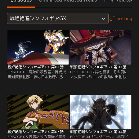
戦姫絶唱シンフォギアGX
Sorting
戦姫絶唱シンフォギアGX 第01話
戦姫絶唱シンフォギアGX 第02話
EPISODE 01 奇跡の殺戮者／特異災
EPISODE 02 世界を壊す--その前に
害対策機動部二課は日本政府から国
／火災マンションの救助に出動した
連へと出向し、超常災害対策機動部
響は、世界を壊すと宣言する錬金術
タスクフォースS.O.N.G.として再編
師、キャロルとまみえる。漲る力へ
成される事となった。再観測が懸念
の絶対的な自信からか、シンフォギ
されていた認定特異災害を含む、通
アを纏って戦えと迫るキャロルであ
常の対応力ではあたることすら難し
ったが、戦う理由を見出せない響は
い超常脅威への措置であったが、制
拳と固める事ができず、圧倒される
御できなくなったシャトルの救助以
しかなかった。その裏で同時多発す
降は、主に大規模な災害や事故を収
る怪奇の事件。これもまた錬金術師
束させ…。【提供：バンダイチャン
達の仕業である…。【提供：バンダ
ネル】
イチャンネル】
戦姫絶唱シンフォギアGX 第03話
戦姫絶唱シンフォギアGX 第04話
EPISODE 03 装者たちの黄昏／錬金
EPISODE 04 ガングニール、再び／