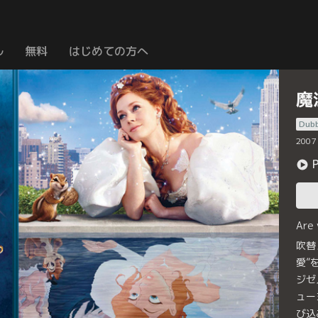
ル
無料
はじめての方へ
魔
Dub
2007
Are
吹替
愛”
ジゼ
ュー
び込