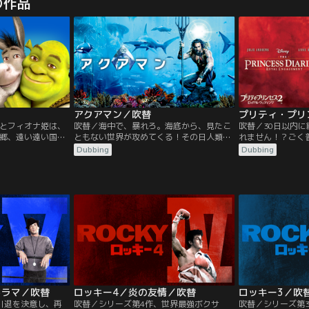
の作品
配をよそに、行っ
きく変わり始めたアリエル。しかし＜音楽
世界へ飛び出す。
こっそり遊び、自
＞は父王が厳しく禁じていたものでした。
セスたちに出会え
ットを見つけま
アリエルのある決心は、やがて海の底の王
でも叶う夢のよう
ケットの秘密を探
国全体をも変えることとなっていくので
ぬ危険も潜んでい
す…。
アクアマン／吹替
とフィオナ姫は、
吹替／海中で、暴れろ。海底から、見たこ
吹替／30日以内
郷、遠い遠い国の
ともない世界が攻めてくる！その日人類
れません！？ごく
父親のハロルド国
は、海底からの未知の脅威に襲われる--人
が、突然一国のプ
Dubbing
Dubbing
物でびっくり！愛
類を超えるテクノロジーと巨大モンスター
レブな生活をする
ネコを刺客に雇
軍で地上征服を狙う、アトランティス帝
ミアに衝撃の事実
マザーは、息子の
国。海の生物すべてを味方にする力を持つ
結婚しないと、女
結婚させようとよ
男、アクアマンがやむなく立ち上がる
してミアの運命は
。一方、シュレッ
が……その圧倒的な脅威に、彼は一体どう
まり役、シリーズ
…。
立ち向かうのか！？
ドラマ／吹替
ロッキー4／炎の友情／吹替
ロッキー3／吹
引退を決意し、再
吹替／シリーズ第4作、世界最強ボクサ
吹替／シリーズ第