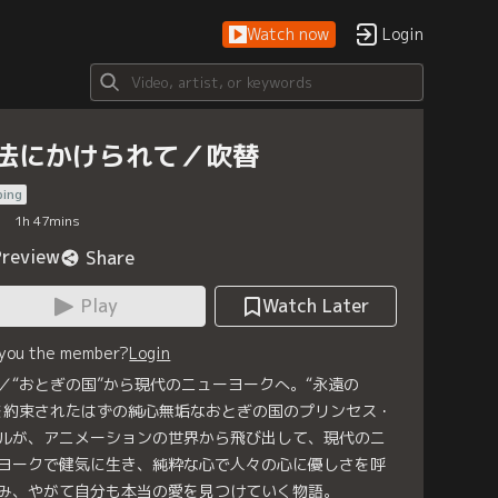
Watch now
Login
法にかけられて／吹替
bing
1
h
47
mins
Preview
Share
Play
Watch Later
 you the member?
Login
／“おとぎの国”から現代のニューヨークへ。“永遠の
を約束されたはずの純心無垢なおとぎの国のプリンセス・
ルが、アニメーションの世界から飛び出して、現代のニ
ヨークで健気に生き、純粋な心で人々の心に優しさを呼
み、やがて自分も本当の愛を見つけていく物語。