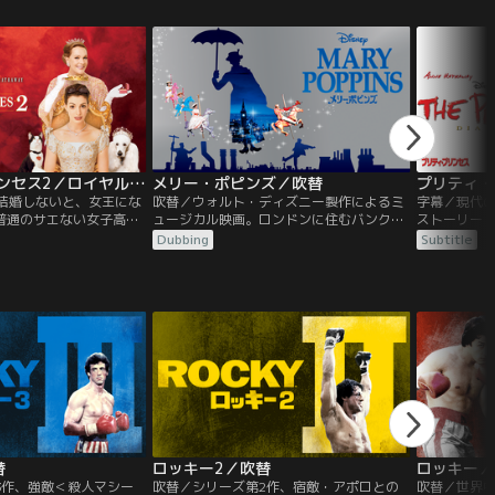
そこはディズニープリン
ましく生きる犬たち、エンジェルやバスタ
ルは人間に
るなど、何でもありで何
ーと出会い、冒険とスリルがいっぱいの毎
い声を海の
な世界だが、思いもよら
日に大喜びのスキャンプ。でも、家族と自
います。魔法
て…。
由な暮らしとの間で心が揺れ始めて…。
リエルは…
プリティ・プリンセス2／ロイヤル・ウェディング／吹替【アン・ハサウェイ主演】
メリー・ポピンズ／吹替
に結婚しないと、女王にな
吹替／ウォルト・ディズニー製作によるミ
字幕／現代
普通のサエない女子高生
ュージカル映画。ロンドンに住むバンクス
ストーリー
リンセスに！憧れの超セ
氏は、娘ジェーンと息子マイケルのため
は、芸術家
Dubbing
Subtitle
、21歳の誕生日を迎えた
に“厳しい乳母”を捜していました。ところ
た。両親は
が！それは、30日以内に
が、子供たちの願いが届き、ある朝、パラ
それ以来父
王にはなれない！？果た
ソルを開いた女性が東風に乗って現れま
紙のやりと
？アン・ハサウェイのは
す。その名はメリー・ポピンズ。彼女がや
急逝、一度
第2弾。
って来た途端、子供たちは大喜び。はたし
を訪ねるこ
て、メリー・ポピンズは、バンクス氏の心
を見事にほぐすことができるのでしょう
か？
替
ロッキー2／吹替
ロッキー／
3作、強敵＜殺人マシー
吹替／シリーズ第2作、宿敵・アポロとの
吹替／世界