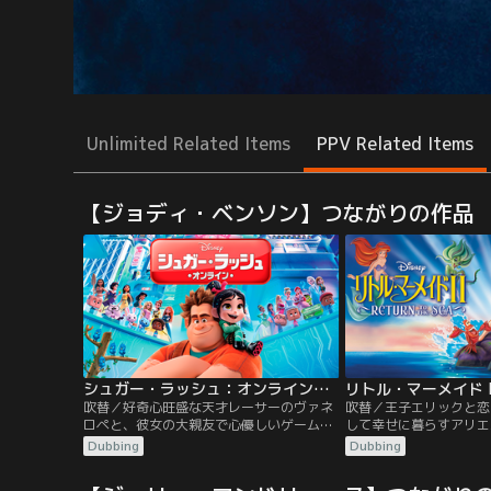
Unlimited Related Items
PPV Related Items
【ジョディ・ベンソン】つながりの作品
シュガー・ラッシュ：オンライン／吹替
吹替／好奇心旺盛な天才レーサーのヴァネ
吹替／王子エリックと恋
ロペと、彼女の大親友で心優しいゲームの
して幸せに暮らすアリエ
悪役キャラクターのラルフは、レースゲー
が誕生します。しかし、
Dubbing
Dubbing
ム＜シュガー・ラッシュ＞の危機を救うた
滅んだ魔女のアースラの
め、誰も見たことのないインターネットの
れます。成長したメロデ