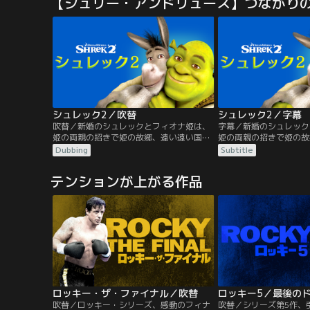
【ジュリー・アンドリュース】つながり
世界へ飛び出す。そこはディズニープリン
カニのセバスチャンの心
セスたちに出会えるなど、何でもありで何
ては行けないはずの海で
でも叶う夢のような世界だが、思いもよら
分の名前が刻まれたロケ
ぬ危険も潜んでいて…。
す。メロディは、そのロ
るため…。
シュレック2／吹替
シュレック2／字幕
吹替／新婚のシュレックとフィオナ姫は、
字幕／新婚のシュレック
姫の両親の招きで姫の故郷、遠い遠い国の
姫の両親の招きで姫の故
お城へ。ところが、姫の父親のハロルド国
お城へ。ところが、姫の
Dubbing
Subtitle
王は、娘の結婚相手が怪物でびっくり！愛
王は、娘の結婚相手が怪
くるしい長ぐつをはいたネコを刺客に雇
くるしい長ぐつをはいた
テンションが上がる作品
う。また、妖精のゴッドマザーは、息子の
う。また、妖精のゴッド
チャーミング王子を姫と結婚させようとよ
チャーミング王子を姫と
からぬことを企んでいる。一方、シュレッ
からぬことを企んでいる
クはフィオナ姫のために…。
クはフィオナ姫のために
ロッキー・ザ・ファイナル／吹替
ロッキー5／最後の
吹替／ロッキー・シリーズ、感動のフィナ
吹替／シリーズ第5作、