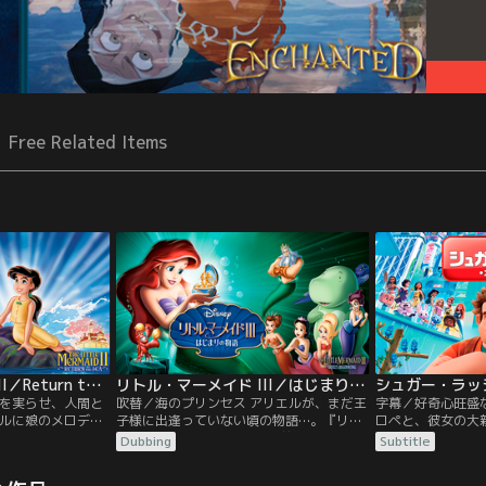
Free Related Items
リトル・マーメイド II／Return to The Sea／吹替【ディズニー】
リトル・マーメイド III／はじまりの物語／吹替【ディズニー】
を実らせ、人間と
吹替／海のプリンセス アリエルが、まだ王
字幕／好奇心旺盛
ルに娘のメロディ
子様に出逢っていない頃の物語…。『リト
ロペと、彼女の大
その時、海から昔
ル・マーメイド』よりも1年前のこと…。ア
悪役キャラクター
Dubbing
Subtitle
妹、モルガナが現
リエルは、海底を治める父王トリトンに反
ム＜シュガー・ラ
ィは、お目付役の
発しがち。ある時＜音楽＞と出会って、大
め、誰も見たこと