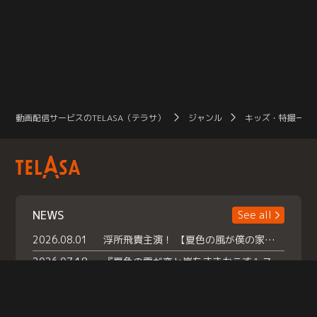
動画配信サービスのTELASA（テラサ）
ジャンル
キッズ・特撮一覧
NEWS
See all
2026.08.01
浮所飛貴主演！ 【夏色の風が僕の家にやってきた】 本日よりテラサで独占配信スタート！
2026.07.18
『夏色の雲が恋と嵐をまきおこす』スペシャルメイキング 【Part1】2026年７月18日（土）23時30分～配信スタート！話題のシーンの裏側を大公開！豪華キャスト大集合！ 『武宮家 真夏の家族会議』開催！
2026.07.15
救命医・遥（今田）の《心揺さぶる過去》や、 麻酔科医・権野（船越英一郎）の《謎多きプライベート》など… 《知られざるエピソード》を独占配信！