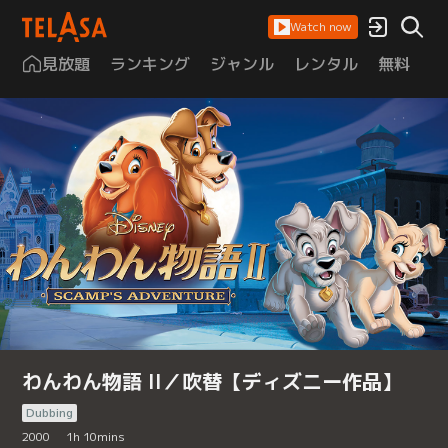
Watch now
見放題
ランキング
ジャンル
レンタル
無料
は
わんわん物語 II／吹替【ディズニー作品】
Dubbing
2000
1
h
10
mins