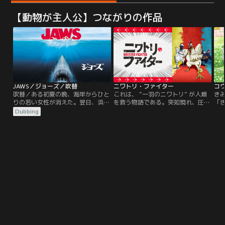
【動物が主人公】つながりの作品
JAWS／ジョーズ／吹替
ニワトリ・ファイター
コ
吹替／ある初夏の晩、海岸からひと
これは、 ”一羽のニワトリ” が人類
き
りの若い女性が消えた。翌日、浜辺
を救う物語である。突如現れ、圧倒
「
に無惨な彼女の遺体が打ち上げら
的な力で人類への攻撃を始めた “鬼
い
Dubbing
れ、平和な観光地アミティは騒然と
獣（きじゅう）”と呼ばれる異形の
ペ
なる。警察署長ブロディは、この事
モノ。 街が破壊され、絶望に暮れる
ゃ
件を巨大な人喰い鮫の仕業と判断。
人々…。誰もが諦めかけたその時、
わ
海岸を閉鎖するように提案するが、
鬼獣に立ち向かう一つの影が--！
ゃ
貴重な収入源である海水浴客を失う
「テメーら、トサカにくるぜ！！」
化
として、市長から猛反対にあってし
人類の前に降り立った、小さな希
まう。だが間もなく、海水浴を楽し
望。 それは “一羽のニワトリ” だっ
む人々から第二の犠牲者が！
た。前代未聞のオンドリ・バトル・
アクション、開幕！！