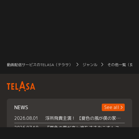
動画配信サービスのTELASA（テラサ）
ジャンル
その他一覧（見放
NEWS
See all
2026.08.01
浮所飛貴主演！ 【夏色の風が僕の家にやってきた】 本日よりテラサで独占配信スタート！
2026.07.18
『夏色の雲が恋と嵐をまきおこす』スペシャルメイキング 【Part1】2026年７月18日（土）23時30分～配信スタート！話題のシーンの裏側を大公開！豪華キャスト大集合！ 『武宮家 真夏の家族会議』開催！
2026.07.15
救命医・遥（今田）の《心揺さぶる過去》や、 麻酔科医・権野（船越英一郎）の《謎多きプライベート》など… 《知られざるエピソード》を独占配信！