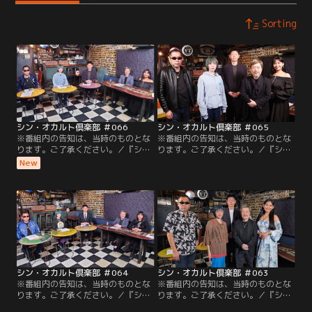
Sorting
シン・オカルト倶楽部 ＃066
シン・オカルト倶楽部 ＃065
※番組内の告知は、当時のものとな
※番組内の告知は、当時のものとな
ります。ご了承ください。／『シ
ります。ご了承ください。／『シ
ン・オカルト倶楽部』第66回。オカ
ン・オカルト倶楽部』第65回。オカ
New
ルト界の各ジャンルを代表する豪華
ルトに精通する5人が集い楽しく自
な顔ぶれが語り合う番組。主宰島田
由に議論する番組。島田が超常現象
は受験生にまつわる超能力の話を語
の凄さを体験した話を披露し、三上
り、三上は古くから世界中で求めら
は日本人のルーツに関わるキルギス
れてきた不老不死に関わる情報を紹
と日本の関係を解説！さらに角が語
介！さらに魔女占い師の叶は自らの
る恐怖の心霊物件についてと訪れた
描いた絵がもつ不思議な力とは？！
後に起きた現象とは？今回も是非お
見逃しなく！
シン・オカルト倶楽部 ＃064
シン・オカルト倶楽部 ＃063
※番組内の告知は、当時のものとな
※番組内の告知は、当時のものとな
ります。ご了承ください。／『シ
ります。ご了承ください。／『シ
ン・オカルト倶楽部』第64回。主宰
ン・オカルト倶楽部』第63回。主宰