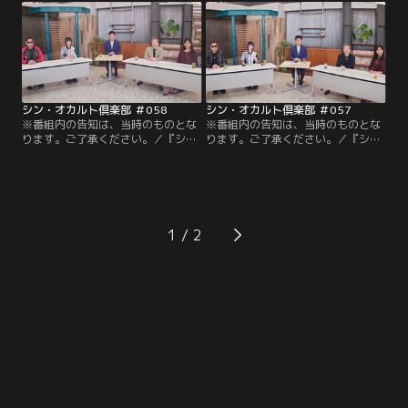
がるという下北沢の不思議体験談！
部。今回はこれまで放送してきたお
トカナ総裁角は引き寄せの法則につ
話を集めた総集編をお送りします。
いて様々な過去の実験などとともに
何度見ても色褪せないオカルト談義
私見を展開！幅広いオカルトの世界
を改めてお楽しみください。
を楽しめるこの番組！見逃せな
い！！
シン・オカルト倶楽部 ＃058
シン・オカルト倶楽部 ＃057
※番組内の告知は、当時のものとな
※番組内の告知は、当時のものとな
ります。ご了承ください。／『シ
ります。ご了承ください。／『シ
ン・オカルト倶楽部』第58回。主宰
ン・オカルト倶楽部』第57回。オカ
の島田秀平を中心に5人のオカルト
ルト大好きな5人の正規会員がオカ
トーク楽しむ倶楽部。今回は2025年
ルト話に興じる番組。今回は2025年
3月に生配信を行った公開収録の中
3月に生配信を行った公開収録の中
からご紹介。島田は病院で起きた不
からご紹介。主宰島田はいびきアプ
思議な現象を映像で紹介！TOCANA
リに録音された不思議な音声を公
1
総裁角は注目のUFO映画について語
開！月刊ムー編集長三上がピラミッ
る！
ドの底に眠る謎を語る！