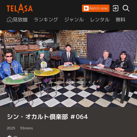
Watch now
見放題
ランキング
ジャンル
レンタル
無料
は
シン・オカルト倶楽部 ＃064
2025
55
mins