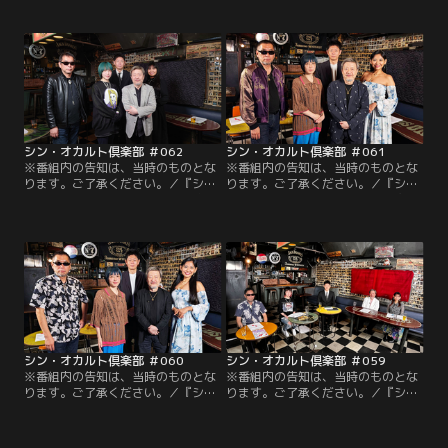
島田秀平を中心に会員たちがオカル
島田秀平を中心に倶楽部会員5人が
トを楽しむ倶楽部！トカナ総裁角由
オカルトを語らう！今回は未公開ト
紀子が大興奮！ついに自ら捉えた心
ーク集第9弾！！諸事情で放送でき
霊映像を紹介！魔女占い師叶ここが
なかったトークを紹介！UFO、心霊
語るギャンブルに関する判別方法と
写真、ビッグフット、生まれ変わり
は！？オカルト界の重鎮並木伸一郎
など毎度尽きることない様々なオカ
は長年追われ続けるネッシーの最新
ルト話をお届け！このメンバーだか
映像を紹介。
らこその空気感でオカルトの数々を
お楽しみください！！
シン・オカルト倶楽部 ＃062
シン・オカルト倶楽部 ＃061
※番組内の告知は、当時のものとな
※番組内の告知は、当時のものとな
ります。ご了承ください。／『シ
ります。ご了承ください。／『シ
ン・オカルト倶楽部』第62回。島田
ン・オカルト倶楽部』第61回。主宰
は伝説とされる人々が生きた集落を
の島田秀平とオカルト大好きな正規
紹介！角は自らの不思議体験とそこ
会員の5人が様々なオカルト話に興
で手に入れたあるものを持参！！並
じる。島田は様々な人が体験してい
木が紹介するのはロズウェル事件に
る不思議な夢の話を語る！角はモン
関わる謎の画像！このメンバーだか
ゴルでの取材体験で譲り受けたアイ
らこその空気感でオカルトの数々を
テムを披露し現場が驚愕！？さらに
お楽しみください！！
並木は奇妙な映像を紹介！
シン・オカルト倶楽部 ＃060
シン・オカルト倶楽部 ＃059
※番組内の告知は、当時のものとな
※番組内の告知は、当時のものとな
ります。ご了承ください。／『シ
ります。ご了承ください。／『シ
ン・オカルト倶楽部』第60回。手
ン・オカルト倶楽部』第59回。主宰
相、怪談、都市伝説でおなじみの島
の島田秀平を含む5人の正規会員が
田秀平が披露したのは最近話題に上
集まりオカルト談義を楽しむ当倶楽