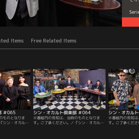
Seri
ated Items
Free Related Items
 ＃065
シン・オカルト倶楽部 ＃064
シン・オカルト倶
のものとなりま
※番組内の告知は、当時のものとなりま
※番組内の告知は
『シン・オカルト
す。ご了承ください。／『シン・オカルト
す。ご了承くださ
ルトに精通する5人
倶楽部』第64回。主宰島田秀平を中心に会
倶楽部』第63回
する番組。島田が
員たちがオカルトを楽しむ倶楽部！トカナ
楽部会員5人がオ
た話を披露し、三
総裁角由紀子が大興奮！ついに自ら捉えた
未公開トーク集第