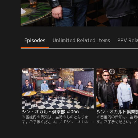
Episodes
Unlimited Related Items
PPV Rel
シン・オカルト倶楽部 ＃066
シン・オカルト倶楽部
※番組内の告知は、当時のものとなりま
※番組内の告知は、当時
す。ご了承ください。／『シン・オカルト
す。ご了承ください。／
倶楽部』第66回。オカルト界の各ジャンル
倶楽部』第65回。オカ
を代表する豪華な顔ぶれが語り合う番組。
が集い楽しく自由に議論
主宰島田は受験生にまつわる超能力の話を
超常現象の凄さを体験し