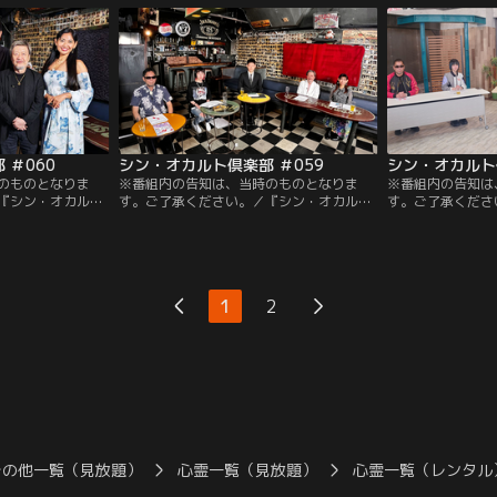
わるキルギスと日
心霊映像を紹介！魔女占い師叶ここが語る
きなかったトーク
角が語る恐怖の心
ギャンブルに関する判別方法とは！？オカ
真、ビッグフット
後に起きた現象と
ルト界の重鎮並木伸一郎は長年追われ続け
尽きることない様
なく！
るネッシーの最新映像を紹介。
け！このメンバー
カルトの数々をお
 ＃060
シン・オカルト倶楽部 ＃059
シン・オカルト倶
のものとなりま
※番組内の告知は、当時のものとなりま
※番組内の告知は
『シン・オカルト
す。ご了承ください。／『シン・オカルト
す。ご了承くださ
、怪談、都市伝説で
倶楽部』第59回。主宰の島田秀平を含む5
倶楽部』第58回
露したのは最近話
人の正規会員が集まりオカルト談義を楽し
5人のオカルトト
の不思議体験談！
む当倶楽部。今回はこれまで放送してきた
は2025年3月に
の法則について
お話を集めた総集編をお送りします。何度
中からご紹介。島
ともに私見を展
見ても色褪せないオカルト談義を改めてお
な現象を映像で紹介
1
2
界を楽しめるこの
楽しみください。
目のUFO映画に
その他一覧（見放題）
心霊一覧（見放題）
心霊一覧（レンタル