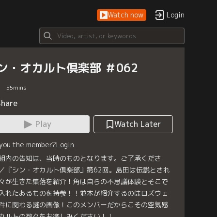
Watch now
Login
ン・オカルト倶楽部 ＃062
55
mins
Share
Play
Watch Later
 you the member?
Login
組内の告知は、当時のものとなります。ご了承くださ
／『シン・オカルト倶楽部』第62回。島田は伝説とされ
々が生きた集落を紹介！角は自らの不思議体験とそこで
入れたあるものを持参！！並木が紹介するのはロズウェ
件に関わる謎の画像！このメンバーだからこその空気感
カルトの数々をお楽しみください！！