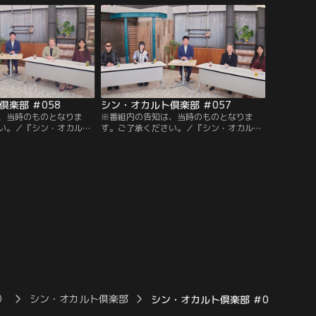
を紹介！UFO、心霊写
並木が紹介するのはロズウェル事件に関わ
、生まれ変わりなど毎度
る謎の画像！このメンバーだからこその空
々なオカルト話をお届
気感でオカルトの数々をお楽しみくださ
だからこその空気感でオ
い！！
楽しみください！！
楽部 ＃058
シン・オカルト倶楽部 ＃057
、当時のものとなりま
※番組内の告知は、当時のものとなりま
い。／『シン・オカルト
す。ご了承ください。／『シン・オカルト
。主宰の島田秀平を中心に
倶楽部』第57回。オカルト大好きな5人の
ーク楽しむ倶楽部。今回
正規会員がオカルト話に興じる番組。今回
生配信を行った公開収録の
は2025年3月に生配信を行った公開収録の
田は病院で起きた不思議
中からご紹介。主宰島田はいびきアプリに
！TOCANA総裁角は注
録音された不思議な音声を公開！月刊ムー
ついて語る！
編集長三上がピラミッドの底に眠る謎を語
る！
）
シン・オカルト倶楽部
シン・オカルト倶楽部 ＃062