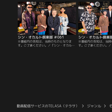
語り、三上は古くから世界中で求められて
上は日本人のルーツに関
きた不老不死に関わる情報を紹介！さらに
本の関係を解説！さらに
魔女占い師の叶は自らの描いた絵がもつ不
霊物件についてと訪れた
思議な力とは？！
は？今回も是非お見逃し
シン・オカルト倶楽部 ＃061
シン・オカルト倶楽部
※番組内の告知は、当時のものとなりま
※番組内の告知は、当時
す。ご了承ください。／『シン・オカルト
す。ご了承ください。／
倶楽部』第61回。主宰の島田秀平とオカル
倶楽部』第60回。手相
ト大好きな正規会員の5人が様々なオカル
おなじみの島田秀平が披
ト話に興じる。島田は様々な人が体験して
題に上がるという下北沢
いる不思議な夢の話を語る！角はモンゴル
トカナ総裁角は引き寄せ
での取材体験で譲り受けたアイテムを披露
様々な過去の実験などと
し現場が驚愕！？さらに並木は奇妙な映像
開！幅広いオカルトの世
を紹介！
番組！見逃せない！！
動画配信サービスのTELASA（テラサ）
ジャンル