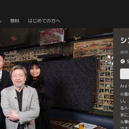
ル
無料
はじめての方へ
シ
2025
Are
※番
い。
る人
手に
ル事
でオ